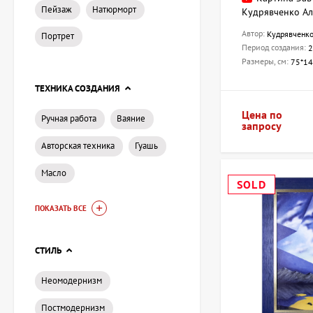
Пейзаж
Натюрморт
Кудрявченко Ал
Автор:
Кудрявченко
Портрет
Период создания:
2
Размеры, см:
75*1
ТЕХНИКА СОЗДАНИЯ
Цена по
Ручная работа
Ваяние
запросу
Авторская техника
Гуашь
Масло
SOLD
ПОКАЗАТЬ ВСЕ
СТИЛЬ
Неомодернизм
Постмодернизм