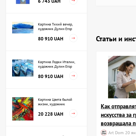
6 743 UAH
Картина Тихий вечер,
художник Дулин Егор
Статьи и ин
80 910 UAH
Картина Лодки Италии,
художник Дулин Егор
80 910 UAH
Картина Цвета былой
жизни, художник
Как отправля
Кузьменко Игорь
20 228 UAH
искусства за 
возвращала п
Art Dom
20 ян