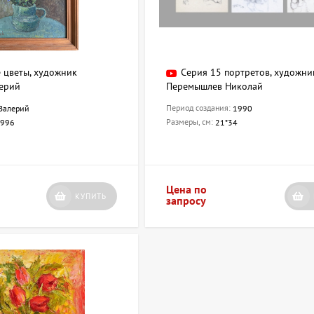
 цветы, художник
Серия 15 портретов, художни
ерий
Перемышлев Николай
Период создания:
Валерий
1990
Размеры, см:
996
21*34
Цена по
КУПИТЬ
запросу