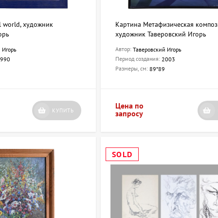
al world, художник
Картина Метафизическая композ
орь
художник Таверовский Игорь
Автор:
 Игорь
Таверовский Игорь
Период создания:
990
2003
Размеры, см:
89*89
Цена по
КУПИТЬ
запросу
SOLD