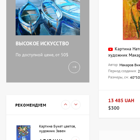
Картина Абстракция
триптих, художник Бурда
Ярослав
71 920 UAH
ВЫСОКОЕ ИСКУССТВО
Картина Нат
Акварель У моря,
художник Кокин Михаил
По доступной цене, от 50$
художник Мака
11 238 UAH
Автор:
Макаров Ви
Период создания:
2
Размеры, см:
40*50
Картина Вечереет,
художник Кузьменко
Игорь
13 485 UAH
15 733 UAH
РЕКОМЕНДУЕМ
$300
Картина Букет цветов,
художник Завен
Мартиросян