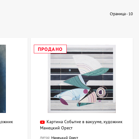
Страница - 10
ными фактурами. Для спальни подойдут лёгкие пастельные
е сюжеты.
ПРОДАНО
а в подарочную коробку с лентой и сопровождаться
 и станет ценным знаком внимания.
удожник
Картина Событие в вакууме, художник
Манецкий Орест
Автор:
Манецкий Орест