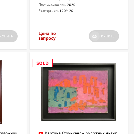
Период создания:
2020
Размеры, см:
120*120
Цена по
КУПИТЬ
КУПИТЬ
запросу
SOLD
 художник
Картина Стоунхендж, художник Антып