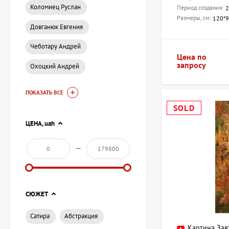
Коломиец Руслан
Период создания:
2
Размеры, см:
120*
Довганюк Евгения
Чеботару Андрей
Цена по
запросу
Охоцкий Андрей
ПОКАЗАТЬ ВСЕ
SOLD
ЦЕНА,
uah
—
СЮЖЕТ
Сатира
Абстракция
Картина Зав