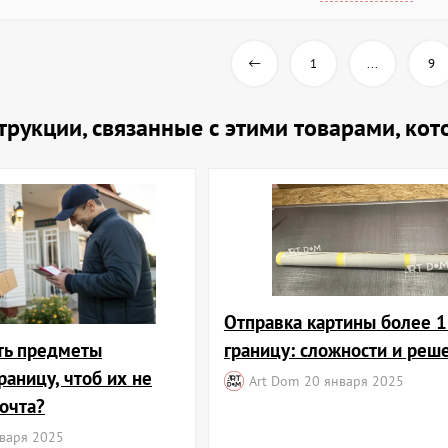
1
...
9
струкции, связанные с этими товарами, ко
Отправка картины более 1
ть предметы
границу: сложности и реш
границу, чтоб их не
Art Dom
20 января 2025
очта?
варя 2025