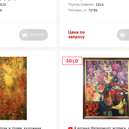
Период создания:
020
2014
Размеры, см:
90
70*80
Цена по
КУПИТЬ
запросу
SOLD
трак в траве, художник
Картина Натюрморт, всплеск,