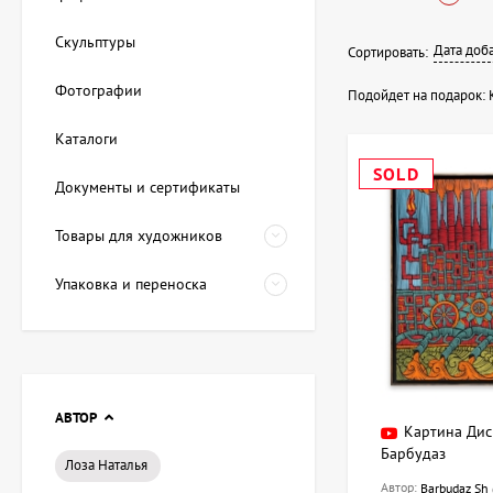
Тематика и
Скульптуры
Дата доб
Сортировать:
Красивая картина д
Фотографии
оттенки, для гости
Подойдет на подарок:
К
картина в по
Каталоги
купить карти
SOLD
красивая кар
Документы и сертификаты
подарок женщ
Товары для художников
ArtDom предлагает 
пожеланием. На art
Упаковка и переноска
АВТОР
Картина Дис
Барбудаз
Лоза Наталья
Автор:
Barbudaz Sh 