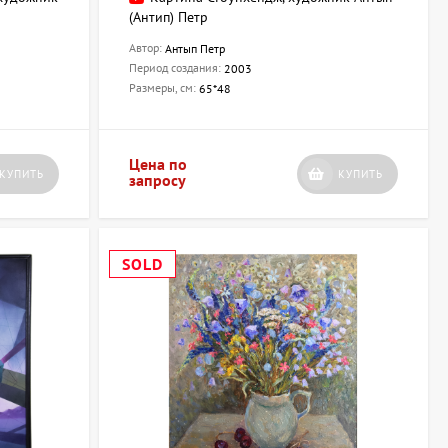
(Антип) Петр
Автор:
Антып Петр
Период создания:
2003
Размеры, см:
65*48
Цена по
КУПИТЬ
КУПИТЬ
запросу
SOLD