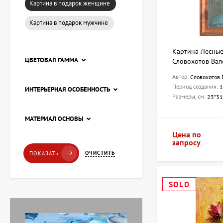
Картина в подарок женщине
Картина в подарок мужчине
Картина Лесные
ЦВЕТОВАЯ ГАММА
Словохотов Вал
Автор:
Словохотов 
Период создания:
1
ИНТЕРЬЕРНАЯ ОСОБЕННОСТЬ
Размеры, см:
23*31
Картина Пирс, художник
МАТЕРИАЛ ОСНОВЫ
Лоза Наталья
Цена по
20 228 UAH
запросу
ОЧИСТИТЬ
ПОКАЗАТЬ
Картина Красные
SOLD
тюльпаны, художник
Завен Мартиросян
11 238 UAH