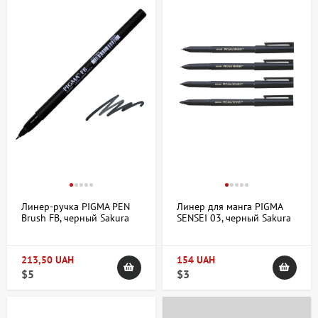
обратить внимание на следующие параметры:
Толщина наконечника:
для детальной работы с мелкими
элементами подойдут самые тонкие — от 0,05 до 0,2 мм.
Для более крупных контуров и штрихов — 0,3 мм и
больше.
Тип чернил:
водостойкие чернила особенно важны для
смешанных техник и добавления цветных акварельных
слоев поверх рисунка, так как они не растекутся.
Материал наконечника:
металлические наконечники
лучше сохраняют форму и подходят для плотной бумаги, а
пластиковые могут быть более гибкими и комфортными
для скоростного наброска.
Линер-ручка PIGMA PEN
Линер для манга PIGMA
Комфорт использования:
учитывайте дизайн ручки и её
Brush FB, черный Sakura
SENSEI 03, черный Sakura
вес, особенно если приходится долго работать над
рисунком.
213,50 UAH
154 UAH
Линеры подходят как начинающим художникам, так и
$5
$3
профессионалам, работающим в области иллюстрации,
архитектурного черчения, дизайна и комиксов. Инструменты
помогают максимально точно передать замыслы и создать