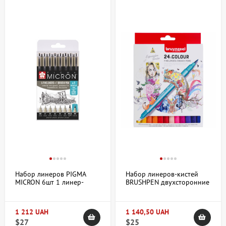
Набор линеров PIGMA
Набор линеров-кистей
MICRON 6шт 1 линер-
BRUSHPEN двухсторонние
кисть Pigma Brush + PIGMA
24цв. Bruynzeel
Micron PN В ПОДАРОК,
Sakura
1 212 UAH
1 140,50 UAH
$27
$25