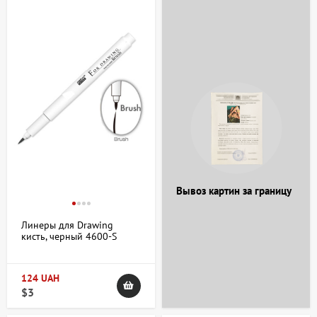
чёткие линии, необходимые в разных художественных
направлениях.
Есть вопросы по категории Линеры?
+38 063 247 8102
artdomua
Вывоз картин за границу
+38 063 247 8102
+38 063 247 8102
Линеры для Drawing
кисть, черный 4600-S
Marvy
124 UAH
$3