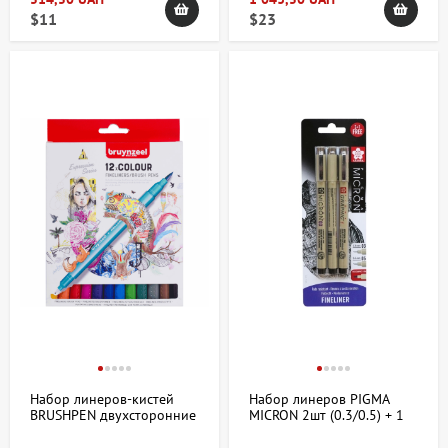
$11
$23
Набор линеров-кистей
Набор линеров PIGMA
BRUSHPEN двухсторонние
MICRON 2шт (0.3/0.5) + 1
12цв. Bruynzeel
Pigma Graphic В ПОДАРОК,
черный в блистере