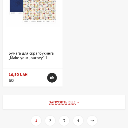
Бумага для скрапбукинга
„Make your journey“ 1
двухсторонняя
30,48х30,48см 200г/м2
ROSA TALENT
16,50 UAH
$0
ЗАГРУЗИТЬ ЕЩЕ
1
2
3
4