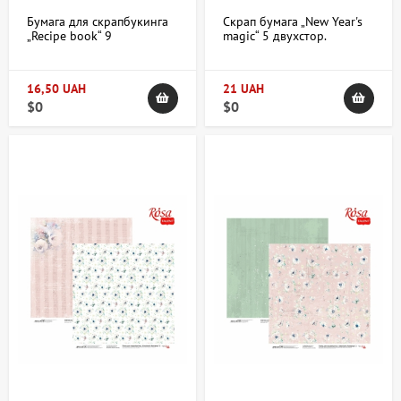
Бумага для скрапбукинга
Скрап бумага „New Year's
„Recipe book“ 9
magic“ 5 двухстор.
двухсторонняя
30,48х30,48см 200г/м2
ROSA TALENT
16,50 UAH
21 UAH
$0
$0