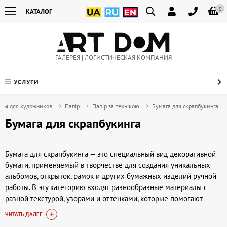
0
КАТАЛОГ
ГАЛЕРЕЯ | ЛОГИСТИЧЕСКАЯ КОМПАНИЯ
УСЛУГИ
ары для художников
Папір
Папір за технікою
Бумага для скрапбукинга
Бумага для скрапбукинга
Бумага для скрапбукинга — это специальный вид декоративной
бумаги, применяемый в творчестве для создания уникальных
альбомов, открыток, рамок и других бумажных изделий ручной
работы. В эту категорию входят разнообразные материалы с
разной текстурой, узорами и оттенками, которые помогают
воплотить в жизнь идеи как начинающих, так и опытных
ЧИТАТЬ ДАЛЕЕ
мастеров. Бумага скрапбукинг используется для оформления