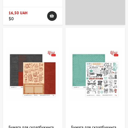
двухсторонняя
30,48х30,48см 200г/м2
ROSA TALENT
16,50 UAH
$0
+38 063 247 8102
artdomua
+38 063 247 8102
+38 063 247 8102
Бумага для скрапбукинга
Бумага для скрапбукинга