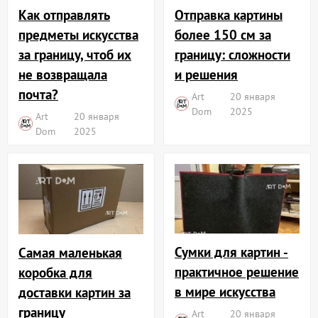
Отправка картины
Как отправлять
более 150 см за
предметы искусства
границу: сложности
за границу, чтоб их
и решения
не возвращала
почта?
Art
20 января
Dom
2025
Art
20 января
Dom
2025
Сумки для картин -
Самая маленькая
практичное решение
коробка для
в мире искусства
доставки картин за
границу
Art
20 января