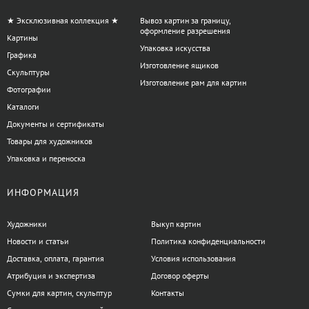
и транспортировки больших полотен рекомендуются усиленные
★ Эксклюзивная коллекция ★
Вывоз картин за границу,
уголки с защитной прокладкой. В магазине АртДом
оформление разрешения
Картины
консультанты помогут подобрать вариант в соответствии с
Упаковка искусства
требованиями творческого процесса, учитывая специфику и
Графика
Изготовление ящиков
формат работ.
Скульптуры
Изготовление рам для картин
Фотографии
Есть вопросы по категории Картонные
Каталоги
уголки?
Документы и сертификаты
Товары для художников
Упаковка и переноска
ИНФОРМАЦИЯ
+38 063 247 8102
artdomua
Художники
Выкуп картин
Новости и статьи
Политика конфиденциальности
Доставка, оплата, гарантия
Условия использования
+38 063 247 8102
+38 063 247 8102
Атрибуция и экспертиза
Договор оферты
Сумки для картин, скульптур
Контакты