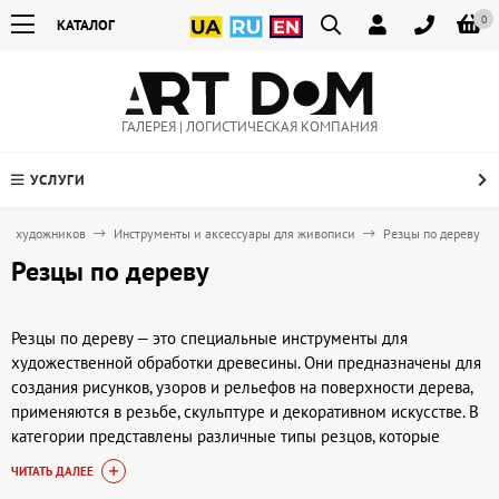
0
КАТАЛОГ
ГАЛЕРЕЯ | ЛОГИСТИЧЕСКАЯ КОМПАНИЯ
УСЛУГИ
для художников
Инструменты и аксессуары для живописи
Резцы по дереву
Резцы по дереву
Резцы по дереву — это специальные инструменты для
художественной обработки древесины. Они предназначены для
создания рисунков, узоров и рельефов на поверхности дерева,
применяются в резьбе, скульптуре и декоративном искусстве. В
категории представлены различные типы резцов, которые
позволяют работать с мягкими и твердыми породами
ЧИТАТЬ ДАЛЕЕ
древесины, реализуя как простые, так и сложные творческие