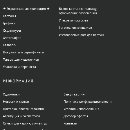
Материал рукоятки.
Деревянные рукоятки обеспечивают
традиционный комфорт, а пластиковые могут быть более
★ Эксклюзивная коллекция ★
Вывоз картин за границу,
оформление разрешения
устойчивыми к воздействию влаги.
Картины
Упаковка искусства
Твердость древесины.
Для мягких пород подойдут более
Графика
острые и тонкие инструменты, для твердых —
Изготовление ящиков
Скульптуры
инструменты с усиленной режущей частью.
Изготовление рам для картин
Фотографии
Опыт и техника работы.
Новичкам рекомендуется начать с
Каталоги
наборов базовых резцов, которые позволяют освоить
Документы и сертификаты
основные приемы резьбы.
Товары для художников
В разделе «Резцы по дереву» на artdom.com.ua представлены
Упаковка и переноска
инструменты, которые помогут воплотить творческие идеи в
жизнь, вне зависимости от уровня мастерства. Правильный
ИНФОРМАЦИЯ
выбор резцов способствует достижению желаемого результата
и раскрывает художественный потенциал работы с деревом.
Художники
Выкуп картин
Новости и статьи
Политика конфиденциальности
Есть вопросы по категории Резцы по
Доставка, оплата, гарантия
Условия использования
дереву?
Атрибуция и экспертиза
Договор оферты
Сумки для картин, скульптур
Контакты