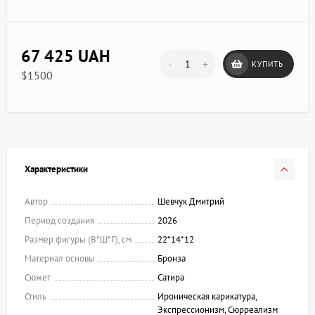
67 425 UAH
-
+
КУПИТЬ
$1500
Характеристики
Автор
Шевчук Дмитрий
Период создания
2026
Размер фигуры (В*Ш*Г), см
22*14*12
Материал основы
Бронза
Сюжет
Сатира
Стиль
Ироническая карикатура,
Экспрессионизм, Сюрреализм