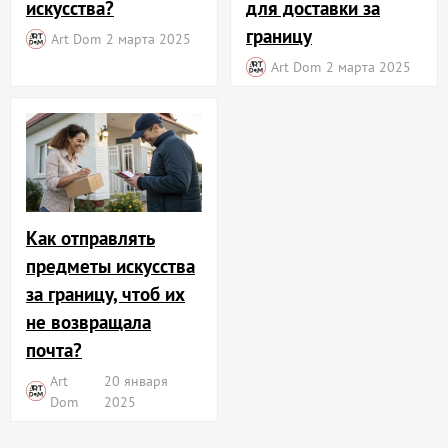
искусства?
для доставки за
границу
Art Dom
2 марта 2025
Art Dom
2 марта 2025
Как отправлять
предметы искусства
за границу, чтоб их
не возвращала
почта?
Art
20 января
Dom
2025