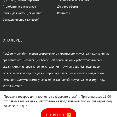
Атрибуция и экспертиза
Договор оферты
Сумки для картин, скульптур
Контакты
Сотрудничество с галереей
О ГАЛЕРЕЕ
АртДом — онлайн-галерея современного украинского искусства и компания по
арт-логистике. В коллекции более 500 оригинальных работ талантливых
украинских мастеров живописи, графики и скульптуры. Мы предлагаем
эксклюзивные предметы для интерьера, коллекций и инвестиций, а также
помогаем с документами, упаковкой и доставкой искусства по всему миру.
© 2017–2026
Продажа товаров для творчества в формате онлайн. При оплате до 11:00 -
отправка в тот же день. Изготовление подрамников любых размеров под
заказ за 2-3 дня
XML-карта сайта
HTML-карта сайта
ПОНЯТНО