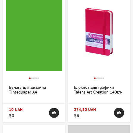
Бумага для дизайна
Блокнот для графики
Tintedpaper А4
Talens Art Creation 140г/м
(21×29,7см) №55 темно-
80л красный Royal Talens
салатовая 130г/м2 без
текстуры Folia
10 UAH
274,50 UAH
$0
$6