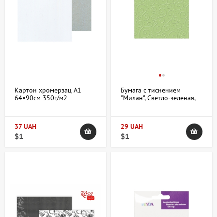
Картон хромерзац А1
Бумага с тиснением
64×90см 350г/м2
"Милан", Светло-зеленая,
мелованный
21*31см, 220г/м2,
односторонний
204772624, Heyda
37 UAH
29 UAH
$1
$1