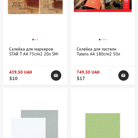
Склейка для маркеров
Склейка для пастели
STAR T А4 75г/м2 20л SM-
Talens А4 180г/м2 50л
LT Art
Теплые цвета Royal Talens
439,50 UAH
749,50 UAH
$10
$17