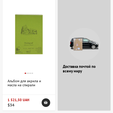
Доставка почтой по
всему миру
Альбом для акрила и
масла на спирали
AUTHENTIC (DRAWING) А3
290г/м2 20л белая бумага
SM-LT Art
1 521,50 UAH
$34