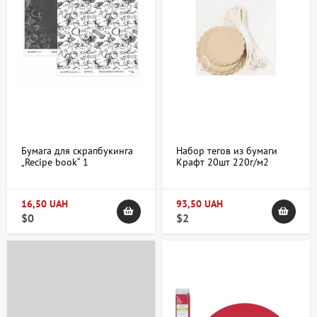
Бумага для скрапбукинга
Набор тегов из бумаги
„Recipe book“ 1
Крафт 20шт 220г/м2
двухсторонняя
Heyda
30,48х30,48см 200г/м2
ROSA TALENT
16,50 UAH
93,50 UAH
$0
$2