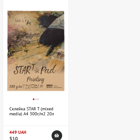
Склейка STAR T (mixed
media) А4 300г/м2 20л
SM-LT Art
449 UAH
$10