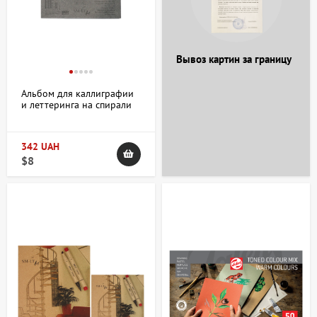
+38 063 247 8102
artdomua
Вывоз картин за границу
Альбом для каллиграфии
и леттеринга на спирали
+38 063 247 8102
+38 063 247 8102
AUTHENTIC 100г/м2 50л
белая бумага SM-LT Art
342 UAH
$8