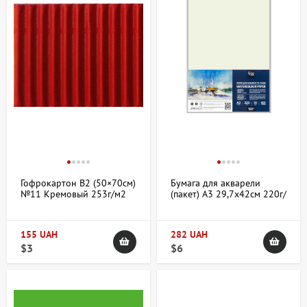
Гофрокартон В2 (50×70см)
Бумага для акварели
№11 Кремовый 253г/м2
(пакет) А3 29,7х42см 220г/
Folia
м2 10л Среднее зерно
ROSA Studio
155 UAH
282 UAH
$3
$6