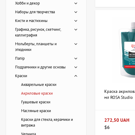
следует обратить в
Хобби и декор
Наборы для творчества
Также учитывайте п
Кисти и мастихины
Для холста и
Графика, рисунок, скетчинг,
Для деревянн
каллиграфия
При работе с
Мольберты, планшеты и
Обратите внимание 
этюдники
для масштабных пол
Папір
проблемами с высы
Подрамники и другие основы
Если вы хотите куп
Краски
подборе подходящих
Акварельные краски
Краска акрилов
Акриловые краски
Есть вопрос
мл ROSA Studio
Гуашевые краски
Масляные краски
Краски для стекла, керамики и
272,50 UAH
витража
$6
Чернила