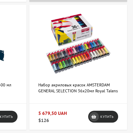
063 247 8102
+38 063 247 8102
400 мл
Набор акриловых красок AMSTERDAM
GENERAL SELECTION 36х20мл Royal Talens
5 679,50 UAH
КУПИТЬ
КУПИТЬ
$126