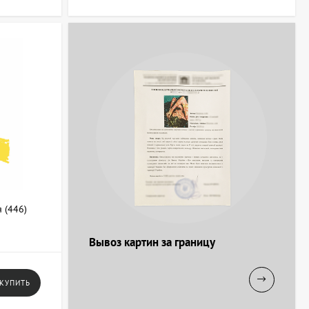
оляют создавать глубину и нюансы цвета.
й.
тавы с увеличенной эластичностью.
дания текстуры или металлического блеска.
ы и экспериментов, в то время как большие упаковки подходят
водителя, чтобы избежать краски с низкой пигментацией или
тесь в АртДом на artdom.com.ua. Здесь можно получить помощь в
 (446)
Вывоз картин за границу
КУПИТЬ