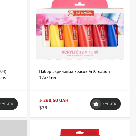
04)
Набор акриловых красок ArtCreation
ens
12х75мл
3 268,50 UAH
КУПИТЬ
КУПИТЬ
$73