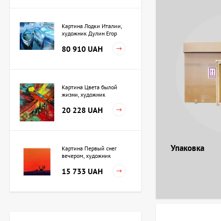
Картина Лодки Италии,
художник Дулин Егор
80 910 UAH
Картина Цвета былой
жизни, художник
Кузьменко Игорь
20 228 UAH
Упаковка
Картина Первый снег
вечером, художник
Кузьменко Игорь
15 733 UAH
Картина Независимость,
художник Кот Валерий