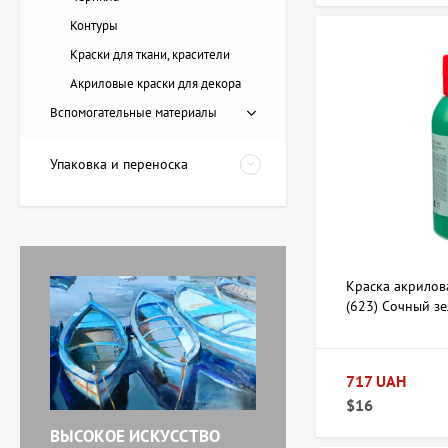
Контуры
Краски для ткани, красители
Картина Пирс, художник
Акриловые краски для декора
Лоза Наталья
Вспомогательные материалы
20 228 UAH
Упаковка и переноска
Картина Красные
тюльпаны, художник
Завен Мартиросян
11 238 UAH
Краска акрилова
(623) Сочный зе
Картина Абстракция
триптих, художник Бурда
Ярослав
71 920 UAH
717 UAH
$16
ВЫСОКОЕ ИСКУССТВО