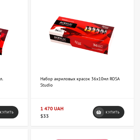
л.
Набор акриловых красок 36х10мл ROSA
Studio
1 470 UAH
КУПИТЬ
КУПИТЬ
$33