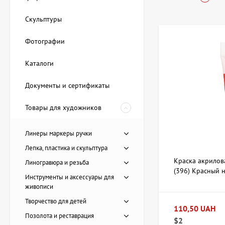
Купить Акри
Скульптуры
Фотографии
В магазине АртДом 
флаконы по 250 мл 
Каталоги
прозрачности, а та
бумагой, деревом и
Документы и сертификаты
Краски с мат
Массовые отт
Товары для художников
Пигменты для 
Акриловые ла
Линеры маркеры ручки
Доставка по Киеву 
Лепка, пластика и скульптура
ассортимента и узн
Краска акрилова
Линогравюра и резьба
(396) Красный 
Инструменты и аксессуары для
Как выбрат
Royal Talens
живописи
Творчество для детей
При выборе акрилов
110,50 UAH
Позолота и реставрация
подходят составы с
$2