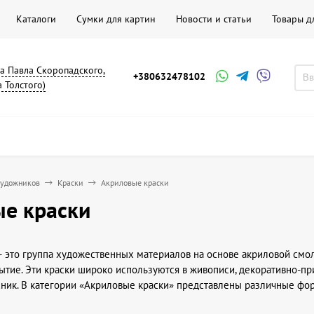
Каталоги
Сумки для картин
Новости и статьи
Товары д
на Павла Скоропадского,
+380632478102
а Толстого)
художников
Краски
Акриловые краски
е краски
 это группа художественных материалов на основе акриловой смол
ытие. Эти краски широко используются в живописи, декоративно-пр
ник. В категории «Акриловые краски» представлены различные фо
к и начинающих художников.