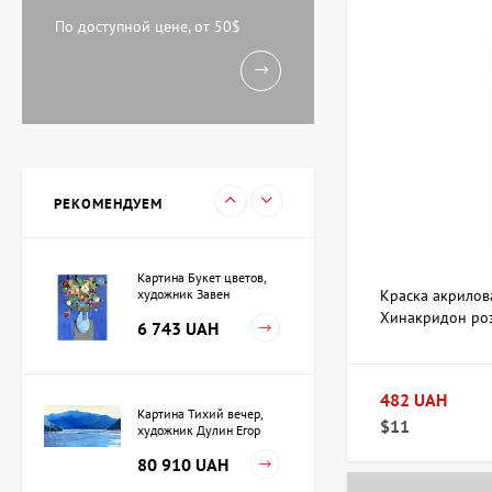
Акварель У моря,
художник Кокин Михаил
По доступной цене, от 50$
11 238 UAH
Картина Вечереет,
художник Кузьменко
Игорь
15 733 UAH
РЕКОМЕНДУЕМ
Картина Букет цветов,
художник Завен
Краска акрилов
Мартиросян
Хинакридон роз
6 743 UAH
Royal Talens
482 UAH
Картина Тихий вечер,
$11
художник Дулин Егор
80 910 UAH