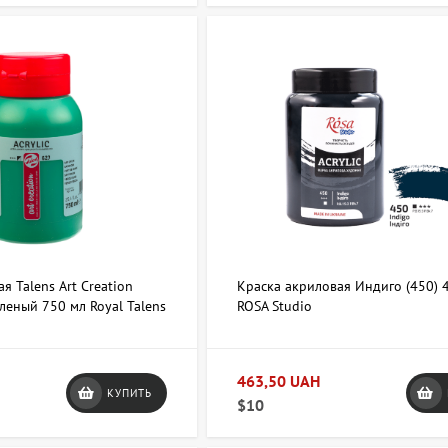
+38 063 247 8102
artdomua
+38 
я Talens Art Creation
Краска акриловая Индиго (450) 
леный 750 мл Royal Talens
ROSA Studio
463,50 UAH
КУПИТЬ
$10