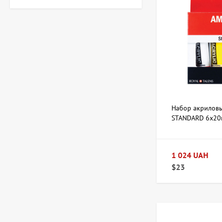
Гильза Без названия,
художник Криволап
Анатолий
Цена по
запросу
Скульптура Золотой
телец, автор Владимиров
Алексей
359 600 UAH
Набор акрилов
STANDARD 6х20
Картина Украденный мир,
художник Бурда Ярослав
1 024 UAH
44 950 UAH
$23
Картина Обнаженная,
художник Корсунь
Дмитрий
12 586 UAH