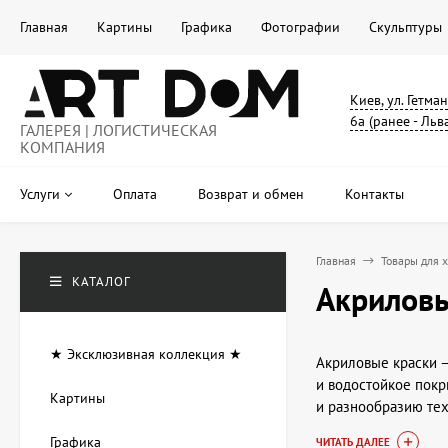
Главная
Картины
Графика
Фотографии
Скульптуры
Киев, ул. Гетма
6а (ранее - Льв
ГАЛЕРЕЯ | ЛОГИСТИЧЕСКАЯ
КОМПАНИЯ
Услуги
Оплата
Возврат и обмен
Контакты
Главная
Товары для 
КАТАЛОГ
Акриловы
★ Эксклюзивная коллекция ★
Акриловые краски —
и водостойкое покр
Картины
и разнообразию тех
профессионалов, та
Графика
ЧИТАТЬ ДАЛЕЕ