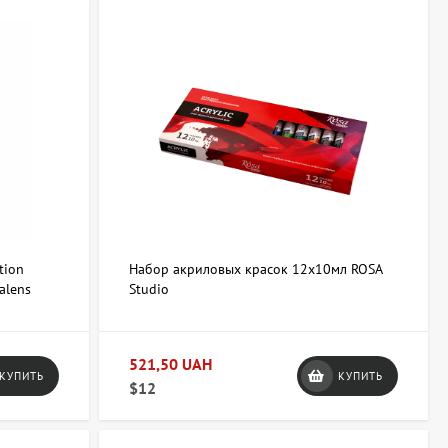
tion
Набор акриловых красок 12х10мл ROSA
alens
Studio
521,50 UAH
КУПИТЬ
КУПИТЬ
$12