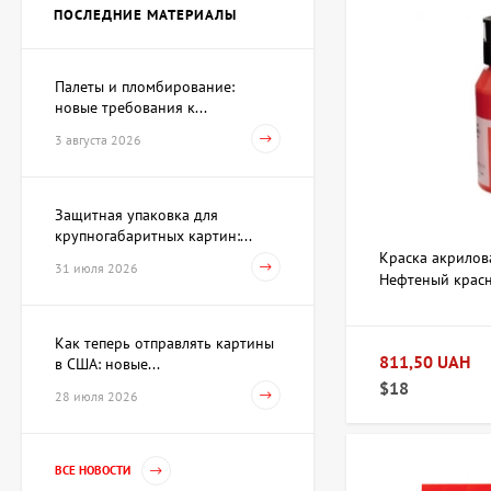
ПОСЛЕДНИЕ МАТЕРИАЛЫ
Цена по
запросу
Палеты и пломбирование:
новые требования к...
Скульптура Поиск себя,
автор Шевчук Дмитрий
3 августа 2026
62 930 UAH
Защитная упаковка для
крупногабаритных картин:...
Акварель Заговор Амура и
Краска акрилов
Венеры, художник Павлов
31 июля 2026
Нефтеный красн
Виктор
15 733 UAH
Talens
Как теперь отправлять картины
811,50 UAH
в США: новые...
Картина Первое марта,
$18
28 июля 2026
художник Репка
Александр
35 960 UAH
ВСЕ НОВОСТИ