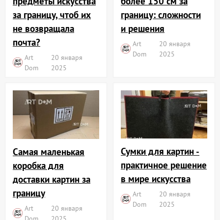
более 150 см за
предметы искусства
границу: сложности
за границу, чтоб их
и решения
не возвращала
почта?
Art
20 января
Dom
2025
Art
20 января
Dom
2025
Сумки для картин -
Самая маленькая
практичное решение
коробка для
в мире искусства
доставки картин за
границу
Art
20 января
Dom
2025
Art
20 января
Dom
2025