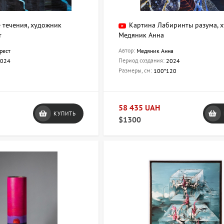
 течения, художник
Картина Лабиринты разума, 
т
Медяник Анна
Автор:
рест
Медяник Анна
Период создания:
024
2024
Размеры, см:
100*120
58 435 UAH
КУПИТЬ
$1300