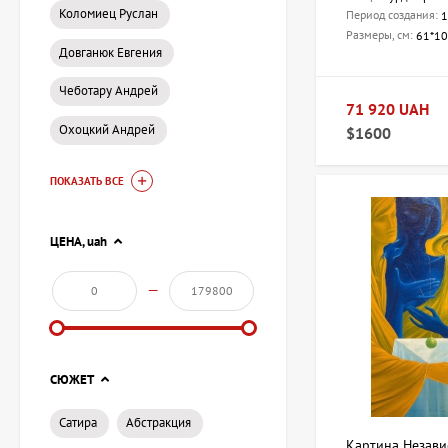
Коломиец Руслан
Период создания:
1
Размеры, см:
61*1
Довганюк Евгения
Чеботару Андрей
71 920 UAH
Охоцкий Андрей
$1600
ПОКАЗАТЬ ВСЕ
ЦЕНА,
uah
—
СЮЖЕТ
Сатира
Абстракция
Картина Незави