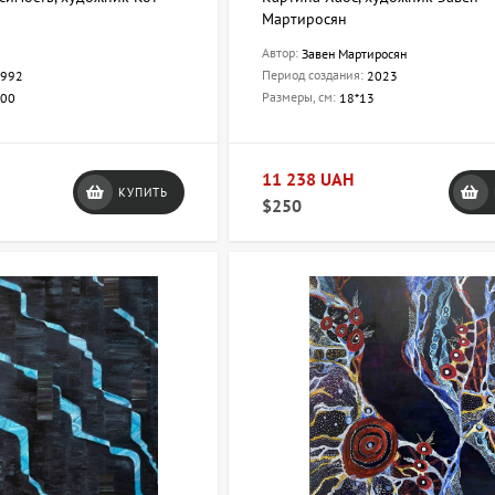
Мартиросян
Автор:
Завен Мартиросян
Период создания:
992
2023
Размеры, см:
100
18*13
11 238 UAH
КУПИТЬ
$250