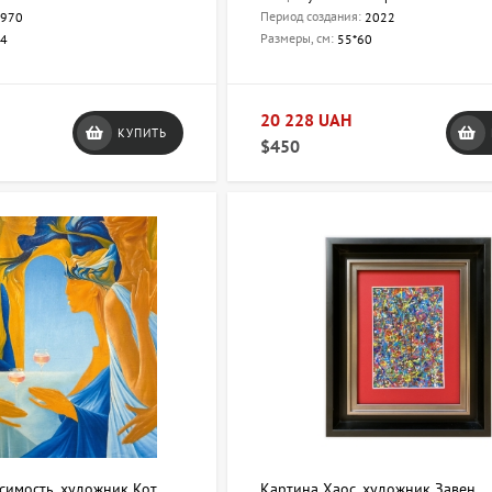
Период создания:
970
2022
Размеры, см:
04
55*60
20 228 UAH
КУПИТЬ
$450
симость, художник Кот
Картина Хаос, художник Завен