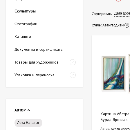
Характер и
Скульптуры
Дата доб
Сортировать:
Картины авангардиз
Фотографии
усиливает визуальн
Стиль:
Авангардизм
авангард кар
Каталоги
картины в ст
купить картин
Документы и сертификаты
акцентные по
Товары для художников
ArtDom предлагает 
смелость, энергети
Упаковка и переноска
АВТОР
Картина Абстра
Бурда Ярослав
Лоза Наталья
Автор:
Бурда Яросл