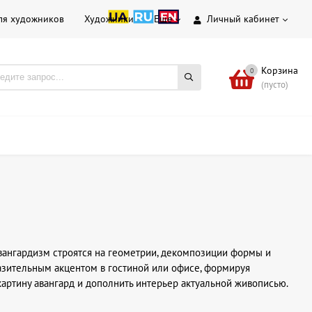
ля художников
Художники
Еще
Личный кабинет
Корзина
0
(пусто)
авангардизм строятся на геометрии, декомпозиции формы и
разительным акцентом в гостиной или офисе, формируя
артину авангард и дополнить интерьер актуальной живописью.