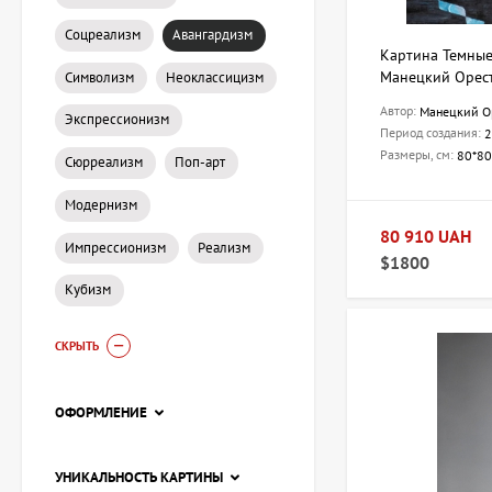
Соцреализм
Авангардизм
Картина Темные
Манецкий Орес
Символизм
Неоклассицизм
Автор:
Манецкий О
Экспрессионизм
Период создания:
2
Размеры, см:
80*80
Сюрреализм
Поп-арт
Модернизм
80 910 UAH
Импрессионизм
Реализм
$1800
Кубизм
СКРЫТЬ
ОФОРМЛЕНИЕ
УНИКАЛЬНОСТЬ КАРТИНЫ