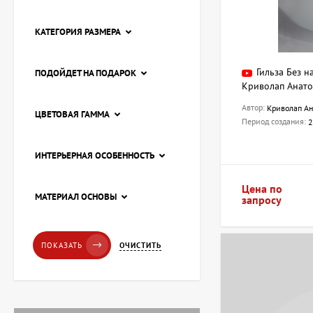
КАТЕГОРИЯ РАЗМЕРА
Гильза Без н
ПОДОЙДЕТ НА ПОДАРОК
Криволап Анат
Автор:
Криволап Ан
ЦВЕТОВАЯ ГАММА
Период создания:
2
ИНТЕРЬЕРНАЯ ОСОБЕННОСТЬ
Цена по
Картина Пирс, художник
МАТЕРИАЛ ОСНОВЫ
запросу
Лоза Наталья
20 228 UAH
ОЧИСТИТЬ
ПОКАЗАТЬ
Картина Красные
тюльпаны, художник
Завен Мартиросян
11 238 UAH