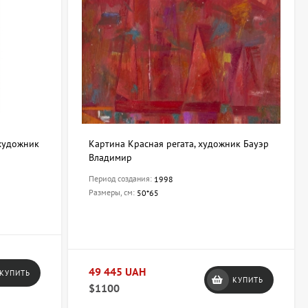
художник
Картина Красная регата, художник Бауэр
Владимир
Период создания:
1998
Размеры, см:
50*65
49 445 UAH
КУПИТЬ
КУПИТЬ
$1100