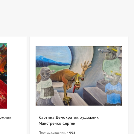
 особенно эффектны при правильной подсветке, которая
а artdom.com.ua можно найти работы, которые подчеркнут
дожник
Картина Демократия, художник
Майстренко Сергей
Период создания:
1994