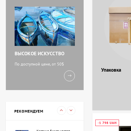
Картина Абстракция
триптих, художник Бурда
Ярослав
71 920 UAH
ВЫСОКОЕ ИСКУССТВО
Акварель У моря,
художник Кокин Михаил
По доступной цене, от 50$
Упаковка
11 238 UAH
Картина Вечереет,
художник Кузьменко
Игорь
15 733 UAH
РЕКОМЕНДУЕМ
-1 798 UAH
Картина Букет цветов,