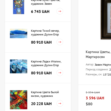
художник Завен
Мартиросян
6 743 UAH
Картина Тихий вечер,
художник Дулин Егор
80 910 UAH
Картина Цветы,
Мартиросян
Картина Лодки Италии,
Автор:
Завен Марти
художник Дулин Егор
Период создания:
2
80 910 UAH
Размеры, см:
15*20
Картина Цвета былой
5 394 UAH
жизни, художник
3 596 UAH
Кузьменко Игорь
20 228 UAH
$80