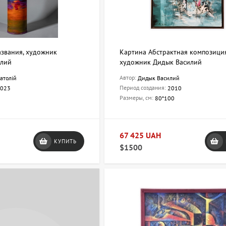
азвания, художник
Картина Абстрактная композиция
олий
художник Дидык Василий
Автор:
атолій
Дидык Василий
Период создания:
023
2010
Размеры, см:
80*100
67 425 UAH
КУПИТЬ
$1500