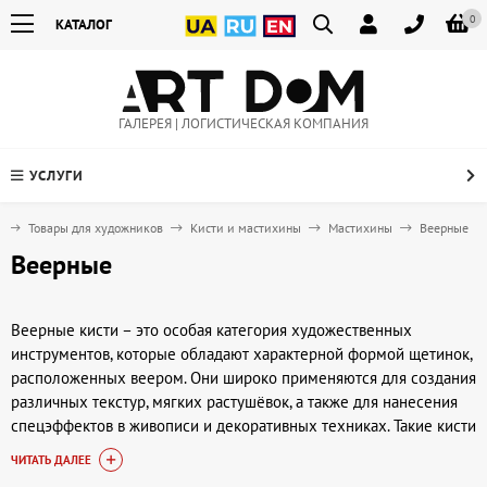
0
КАТАЛОГ
ГАЛЕРЕЯ | ЛОГИСТИЧЕСКАЯ КОМПАНИЯ
УСЛУГИ
я
Товары для художников
Кисти и мастихины
Мастихины
Веерные
Веерные
Веерные кисти – это особая категория художественных
инструментов, которые обладают характерной формой щетинок,
расположенных веером. Они широко применяются для создания
различных текстур, мягких растушёвок, а также для нанесения
спецэффектов в живописи и декоративных техниках. Такие кисти
ценят за возможность работать с красками тонкими слоями,
ЧИТАТЬ ДАЛЕЕ
имитировать листочки, траву, перья, а также для аккуратного