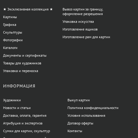
удобные для акварели.
Размер кисти:
Для мелких деталей предпочтительнее
★ Эксклюзивная коллекция ★
Вывоз картин за границу,
узкие веерные кисти, для работы с большими
оформление разрешения
Картины
поверхностями — более широкие.
Упаковка искусства
Графика
Длина и плотность ворса:
Чем плотнее щетина, тем
Изготовление ящиков
Скульптуры
интенсивнее мазок, более редкий ворс даст легкую
Изготовление рам для картин
Фотографии
текстуру.
Назначение и техника:
Для масляной живописи лучше
Каталоги
использовать жесткую щетину, для акварели — мягче; в
Документы и сертификаты
декоративных техниках веерные кисти отлично подходят
Товары для художников
для создания эффектов «сухой кисти» и растушёвки.
Упаковка и переноска
Веерные кисти востребованы у художников, работающих в
ИНФОРМАЦИЯ
жанрах пейзажа, портрета и декоративного искусства. При
правильном выборе они станут инструментом, позволяющим
добиться разнообразных выразительных эффектов в работе с
Художники
Выкуп картин
красками и лаками.
Новости и статьи
Политика конфиденциальности
Доставка, оплата, гарантия
Условия использования
Есть вопросы по категории Веерные?
Атрибуция и экспертиза
Договор оферты
Сумки для картин, скульптур
Контакты