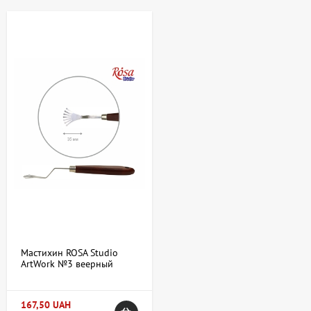
растушевывания переходов цвета в пейзажах и портретах.
Купить Веерные в Киеве и Украине –
ассортимент и особенности доставки
Интернет-магазин «АртДом» предлагает большой выбор
веерных кистей для художников разного уровня – от новичков
до профессионалов. В ассортименте представлены кисти
разных размеров и материалов, что позволяет подобрать
оптимальный вариант для конкретных техник и видов красок:
Щетина натуральная — из жестких волосков, хорошо
подходит для работы с масляными и акриловыми
красками.
Синтетика — мягче и эластичнее, подходит для акварели и
гуася, а также для смешанной техники.
Мастихин ROSA Studio
Комбинированные кисти — сочетают преимущества
ArtWork №3 веерный
натуральной и синтетической щетины для универсального
длина 3,5см
применения.
167,50 UAH