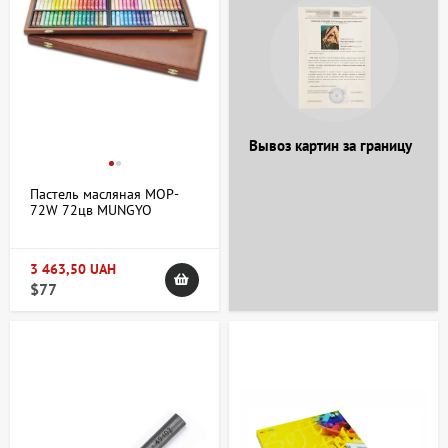
сангина, сепия, соусы?
+38 063 247 8102
artdomua
Вывоз картин за границу
Пастель масляная MOP-
+38 063 247 8102
+38 063 247 8102
72W 72цв MUNGYO
3 463,50 UAH
$77