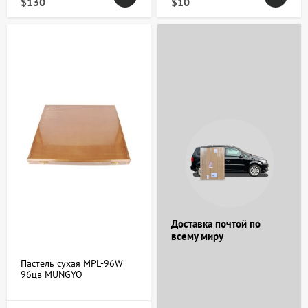
$130
$10
Доставка почтой по
всему миру
Пастель сухая MPL-96W
96цв MUNGYO