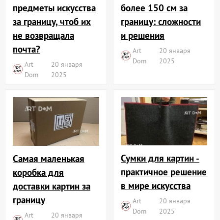
более 150 см за
предметы искусства
границу: сложности
за границу, чтоб их
и решения
не возвращала
почта?
Art
20 января
Dom
2025
Art
20 января
Dom
2025
Сумки для картин -
Самая маленькая
практичное решение
коробка для
в мире искусства
доставки картин за
границу
Art
20 января
Dom
2025
Art
20 января