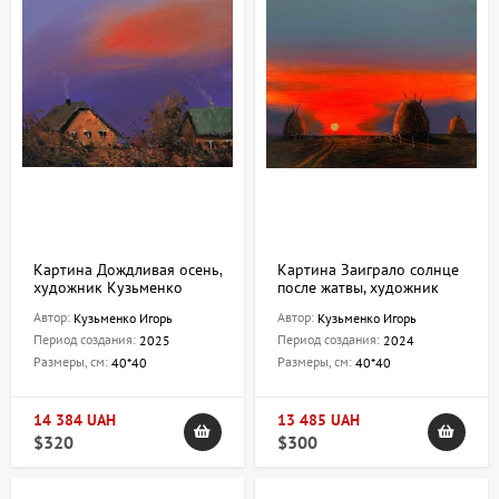
Картина Дождливая осень,
Картина Заиграло солнце
художник Кузьменко
после жатвы, художник
Игорь
Кузьменко Игорь
Автор:
Автор:
Кузьменко Игорь
Кузьменко Игорь
Период создания:
Период создания:
2025
2024
Размеры, см:
Размеры, см:
40*40
40*40
14 384 UAH
13 485 UAH
$320
$300