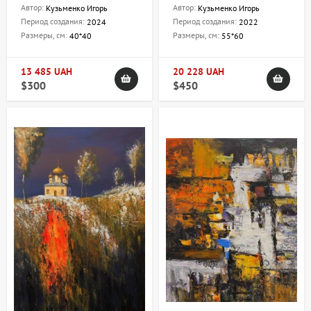
Кузьменко Игорь
Кузьменко Игорь
Автор:
Автор:
Кузьменко Игорь
Кузьменко Игорь
Период создания:
Период создания:
2024
2022
Размеры, см:
Размеры, см:
40*40
55*60
13 485 UAH
20 228 UAH
$300
$450