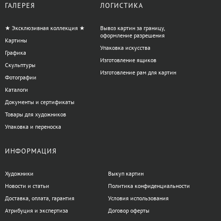
всегда готовы помочь подобрать инструменты, которые
ГАЛЕРЕЯ
ЛОГИСТИКА
поддержат творческий процесс на любом этапе.
★ Эксклюзивная коллекция ★
Вывоз картин за границу,
оформление разрешения
Есть вопросы по категории Пензлемийки?
Картины
Упаковка искусства
Графика
Изготовление ящиков
Скульптуры
Изготовление рам для картин
Фотографии
Каталоги
+38 063 247 8102
artdomua
Документы и сертификаты
Товары для художников
Упаковка и переноска
+38 063 247 8102
+38 063 247 8102
ИНФОРМАЦИЯ
Художники
Выкуп картин
Новости и статьи
Политика конфиденциальности
Доставка, оплата, гарантия
Условия использования
Атрибуция и экспертиза
Договор оферты