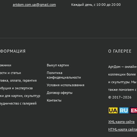
artdom.com.ua@gmail.com
Каждый день, с 10:00 до 20:00
ФОРМАЦИЯ
О ГАЛЕРЕЕ
ожники
Выкуп картин
АртДом — онлайн-
ости и статьи
Политика
коллекции более 
конфиденциальности
тавка, оплата, гарантия
и скульптуры. Мы
Условия использования
ибуция и экспертиза
также помогаем с
Договор оферты
ки для картин, скульптур
© 2017–2026
Контакты
рудничество с галереей
XML-карта сайта
HTML-карта сайт