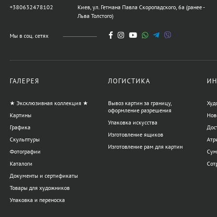
Алексей
+380632478102
Киев, ул. Гетмана Павла Скоропадского, 6а (ранее -
359 600 UAH
Льва Толстого)
Мы в соц. сетях
Картина Украденный мир,
художник Бурда Ярослав
44 950 UAH
ГАЛЕРЕЯ
ЛОГИСТИКА
ИН
★ Эксклюзивная коллекция ★
Вывоз картин за границу,
Худ
Картина Обнаженная,
оформление разрешения
Картины
Нов
художник Корсунь
Упаковка искусства
Дмитрий
Графика
Дос
12 586 UAH
Изготовление ящиков
Скульптуры
Атр
Изготовление рам для картин
Фотографии
Сум
Каталоги
Сот
Картина Море, художник
Документы и сертификаты
Кокин Михаил
Товары для художников
20 228 UAH
17 980 UAH
Упаковка и переноска