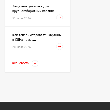
Защитная упаковка для
крупногабаритных картин:...
Акварель Заговор Амура и
Венеры, художник Павлов
31 июля 2026
Виктор
15 733 UAH
Как теперь отправлять картины
в США: новые...
Картина Первое марта,
28 июля 2026
художник Репка
Александр
35 960 UAH
ВСЕ НОВОСТИ
Гильза Без названия,
художник Криволап
Анатолий
Цена по
запросу
Скульптура Золотой
телец, автор Владимиров