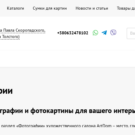
Каталоги
Сумки для картин
Новости и статьи
Товары д
на Павла Скоропадского,
+380632478102
а Толстого)
фии
графии и фотокартины для вашего интер
 раздел «Фотографии» художественного салона ArtDom – место, г
Здесь вы найдете впечатляющие фотографические произведения, ко