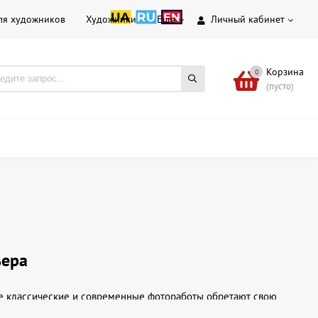
ля художников
Художники
Еще
Личный кабинет
Корзина
0
(пусто)
ьера
де классические и современные фотоработы обретают свою
торые украсят ваш дом или офис, а также подчеркнут вашу