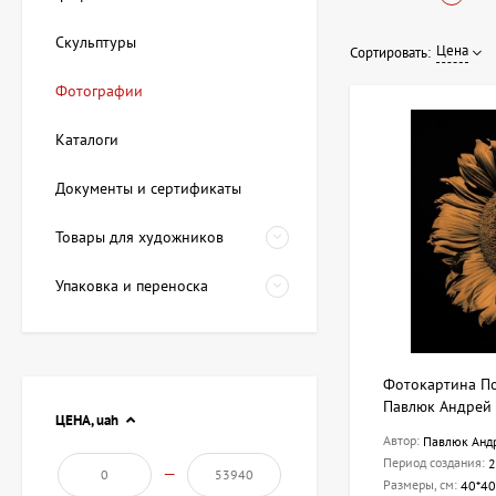
индивидуальность. 
техниками и стилям
Скульптуры
Цена
Сортировать:
Искусство фот
Фотографии
Каталоги
Фотография уже дав
реальность, но и с
Документы и сертификаты
позволяет оживить 
Товары для художников
В нашем каталоге в
Классические
Упаковка и переноска
Современные
Художествен
Наш ассортиме
Фотокартина По
Павлюк Андрей
ЦЕНА,
uah
Ассортимент ArtDom
Автор:
Павлюк Анд
сертификатом подли
Период создания:
2
—
предлагаем профес
Размеры, см:
40*40