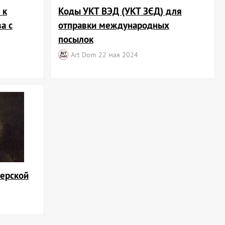
 к
Коды УКТ ВЭД (УКТ ЗЄД) для
а с
отправки международных
посылок
Art Dom
22 мая 2024
терской