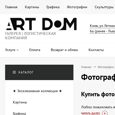
Главная
Картины
Графика
Фотографии
Скульптуры
Киев, ул. Гетма
6а (ранее - Льв
ГАЛЕРЕЯ | ЛОГИСТИЧЕСКАЯ
КОМПАНИЯ
Услуги
Оплата
Возврат и обмен
Контакты
Главная
Фотографии
КАТАЛОГ
Фотогра
★ Эксклюзивная коллекция ★
Купить фото
Картины
Добро пожаловать в
уникальную жизнь. 
Графика
ЧИТАТЬ ДАЛЕЕ