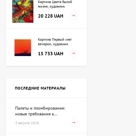
Картина Цвета былой
жизни, художник
Кузьменко Игорь
20 228 UAH
Картина Первый снег
вечером, художник
Кузьменко Игорь
15 733 UAH
Картина Независимость,
художник Кот Валерий
ПОСЛЕДНИЕ МАТЕРИАЛЫ
Цена по
запросу
Палеты и пломбирование:
новые требования к...
Скульптура Поиск себя,
автор Шевчук Дмитрий
3 августа 2026
62 930 UAH