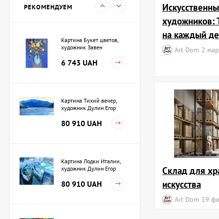
15 733 UAH
Искусственны
РЕКОМЕНДУЕМ
художников: 
на каждый де
Картина Букет цветов,
художник Завен
Art Dom
2 мар
Мартиросян
6 743 UAH
Картина Тихий вечер,
художник Дулин Егор
80 910 UAH
Картина Лодки Италии,
Склад для хр
художник Дулин Егор
искусства
80 910 UAH
Art Dom
19 ф