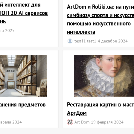
й интеллект для
ArtDom и Roliki.ua: на пути
ТОП 20 AI сервисов
симбиозу спорта и искусств
нь
помощью искусственного
та 2025
интеллекта
test§1 test1
4 декабря 2024
анения предметов
Реставрация картин в мас
АртДом
евраля 2024
Art Dom
19 февраля 2024