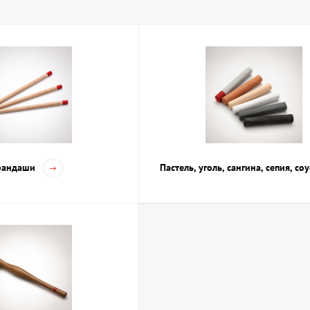
ка, рисунок, скетчинг, каллиграфия в Кие
и
представлен выбор материалов для графики и рисования, среди ко
зличной твердости — от мягких для штриховки до твёрдых для тонк
ина — для выразительных и насыщенных рисунков;
цветные маркеры, а также лайнеры для скетчинга и технических зар
ти и перья, в том числе для каллиграфии;
умага и блокноты для скетчей с разной текстурой и плотностью.
рандаши
Пастель, уголь, сангина, сепия, со
позволяет находить оптимальные материалы для работы с портрет
ы для художественной деятельности, адаптированные к особенност
городам Украины.
 материалы для Графики, рисунка, скетчи
лов необходимо учитывать цели и стиль рисования. Для создания 
значающие твёрдость грифеля. Мягкие карандаши (B, 2B и мягче) д