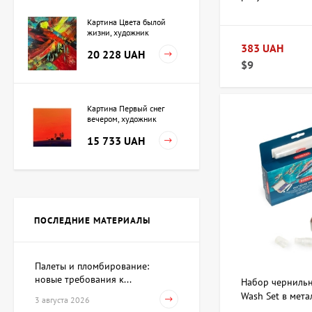
Картина Цвета былой
жизни, художник
Кузьменко Игорь
383 UAH
20 228 UAH
$9
Картина Первый снег
вечером, художник
Кузьменко Игорь
15 733 UAH
Картина Независимость,
художник Кот Валерий
ПОСЛЕДНИЕ МАТЕРИАЛЫ
Цена по
запросу
Палеты и пломбирование:
новые требования к...
Скульптура Поиск себя,
Набор чернильн
автор Шевчук Дмитрий
Wash Set в мет
3 августа 2026