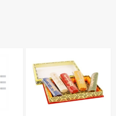
уется в портретной и академической графике.
ивают точность и выразительность штрихов на бумаге средней
нты с перьями разных форм и размеров, а также специальные
ходит для точных линий и детальной работы, а более фактурная
тся экспериментировать с разными материалами для
, каллиграфия?
063 247 8102
+38 063 247 8102