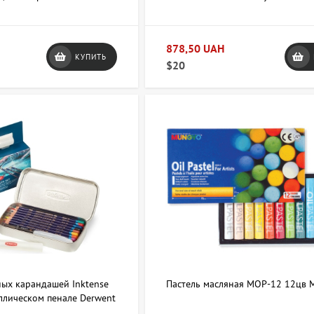
878,50 UAH
КУПИТЬ
$20
ых карандашей Inktense
Пастель масляная MOP-12 12цв
аллическом пенале Derwent