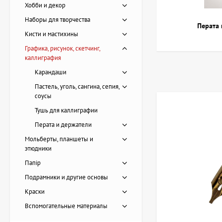
Хобби и декор
Для экспрессивных,
Наборы для творчества
Перата 
В скетчинге часто 
Кисти и мастихины
плотности. Тем, кт
чернила, которые н
Графика, рисунок, скетчинг,
каллиграфия
При выборе бумаги 
Карандаши
— для выразительн
Пастель, уголь, сангина, сепия,
определения собств
соусы
Тушь для каллиграфии
Есть вопрос
Перата и держатели
Мольберты, планшеты и
этюдники
Папір
Подрамники и другие основы
Картина Пирс, художник
Краски
Лоза Наталья
Вспомогательные материалы
20 228 UAH