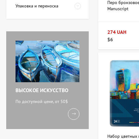
Перо бронзовое
Упаковка и переноска
Manuscript
Картина Красные
тюльпаны, художник
Завен Мартиросян
274 UAH
11 238 UAH
$6
Картина Абстракция
триптих, художник Бурда
Ярослав
71 920 UAH
ВЫСОКОЕ ИСКУССТВО
Акварель У моря,
художник Кокин Михаил
По доступной цене, от 50$
11 238 UAH
Картина Вечереет,
Набор цветных 
художник Кузьменко