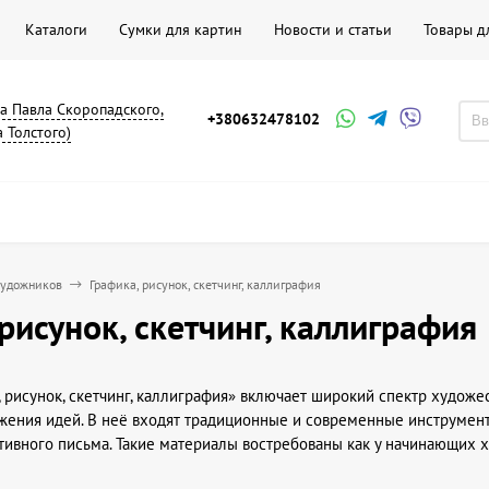
Каталоги
Сумки для картин
Новости и статьи
Товары д
на Павла Скоропадского,
+380632478102
а Толстого)
художников
Графика, рисунок, скетчинг, каллиграфия
рисунок, скетчинг, каллиграфия
, рисунок, скетчинг, каллиграфия» включает широкий спектр худо
жения идей. В неё входят традиционные и современные инструмент
тивного письма. Такие материалы востребованы как у начинающих ху
ми и стилями, раскрывая потенциал творческого процесса.