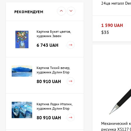
24цв металл De
Игорь
15 733 UAH
РЕКОМЕНДУЕМ
1 590 UAH
Картина Букет цветов,
$35
художник Завен
Мартиросян
6 743 UAH
Картина Тихий вечер,
художник Дулин Егор
80 910 UAH
Картина Лодки Италии,
художник Дулин Егор
80 910 UAH
Механический к
рисунка XS127 