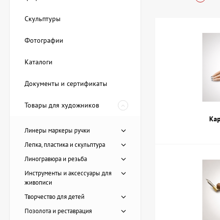
Купить Графи
Скульптуры
возможност
Фотографии
В магазине АртДом 
Каталоги
карандаши ра
Документы и сертификаты
уголь и санг
графитные и 
Товары для художников
различные кис
специальная б
Ка
Линеры маркеры ручки
Такой ассортимент 
Лепка, пластика и скульптура
предлагаются товар
по Киеву и другим 
Линогравюра и резьба
Инструменты и аксессуары для
Как выбрать
живописи
Творчество для детей
При выборе материа
Позолота и реставрация
маркировкой H, обо