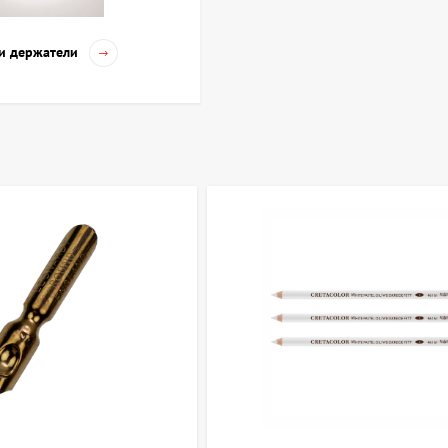
 насыщенных линий выбирают уголь или сангину, что часто использ
и держатели
применяются лайнеры и маркеры различной толщины — они обеспеч
о интересуется каллиграфией, стоит обратить внимание на инструме
е растекаются и сохраняют насыщенность цвета.
важно учитывать её текстуру и плотность: гладкая поверхность под
ых работ с углем и пастелью. Начинающим художникам рекомендуе
енного стиля и удобства работы.
ы по категории Графика, рисунок, скетчинг
+38 063 247 8102
artdomua
+38 