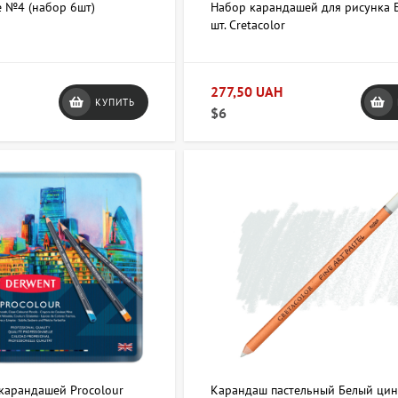
 №4 (набор 6шт)
Набор карандашей для рисунка 
шт. Cretacolor
277,50 UAH
КУПИТЬ
$6
карандашей Procolour
Карандаш пастельный Белый ци