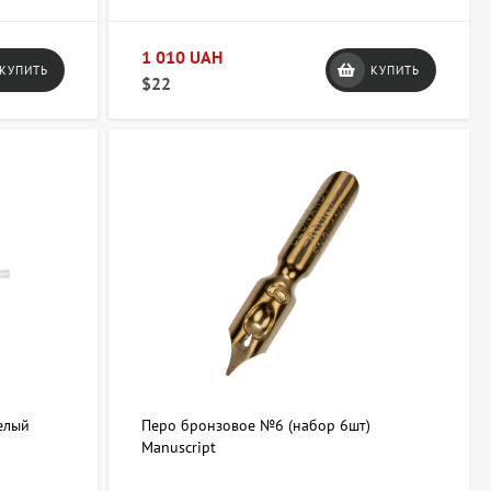
1 010 UAH
КУПИТЬ
КУПИТЬ
$22
елый
Перо бронзовое №6 (набор 6шт)
Manuscript