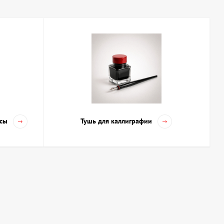
ве и Украине: ассортимент и
торых:
их линий;
исовок;
усы
Тушь для каллиграфии
ами, пейзажами, комиксами и декоративным письмом. В АртДом
ям отечественного и европейского рынка, с удобной доставкой
нга, каллиграфии: советы художникам
детализированных набросков подойдут карандаши с
ают насыщенный тон и подходят для штриховки и растушёвки.