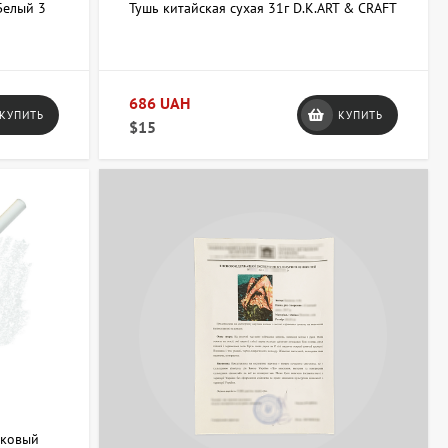
Белый 3
Тушь китайская сухая 31г D.K.ART & CRAFT
686 UAH
КУПИТЬ
КУПИТЬ
$15
нковый