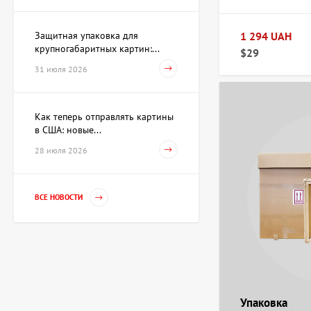
62 930 UAH
Защитная упаковка для
1 294 UAH
крупногабаритных картин:...
$29
Акварель Заговор Амура и
Венеры, художник Павлов
31 июля 2026
Виктор
15 733 UAH
Как теперь отправлять картины
в США: новые...
Картина Первое марта,
28 июля 2026
художник Репка
Александр
35 960 UAH
ВСЕ НОВОСТИ
Гильза Без названия,
художник Криволап
Анатолий
Цена по
запросу
Упаковка