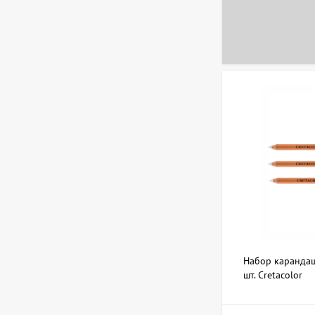
Скульптура Золотой
телец, автор Владимиров
Алексей
359 600 UAH
Картина Украденный мир,
художник Бурда Ярослав
44 950 UAH
Картина Обнаженная,
художник Корсунь
Дмитрий
12 586 UAH
Набор карандаш
Картина Море, художник
шт. Cretacolor
Кокин Михаил
20 228 UAH
17 980 UAH