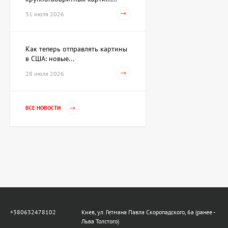
Акварель Заговор Амура и
Венеры, художник Павлов
31 июля 2026
Виктор
15 733 UAH
Как теперь отправлять картины
в США: новые...
Картина Первое марта,
28 июля 2026
художник Репка
Александр
35 960 UAH
ВСЕ НОВОСТИ
Гильза Без названия,
художник Криволап
Анатолий
Цена по
запросу
Скульптура Золотой
телец, автор Владимиров
Алексей
+380632478102
Киев, ул. Гетмана Павла Скоропадского, 6а (ранее -
359 600 UAH
Льва Толстого)