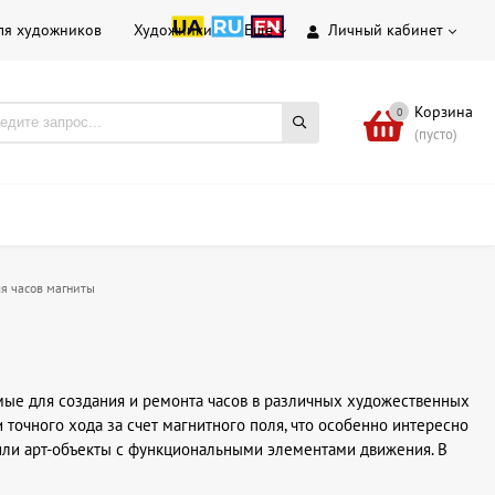
ля художников
Художники
Еще
Личный кабинет
Корзина
0
(пусто)
я часов магниты
ые для создания и ремонта часов в различных художественных
точного хода за счет магнитного поля, что особенно интересно
или арт-объекты с функциональными элементами движения. В
я сборки настенных, настольных или интерьерных часов.