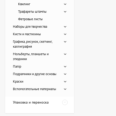
Квилинг
Трафареты штампы
Фетровые листы
Наборы для творчества
Кисти и мастихины
Графика, рисунок, скетчинг,
каллиграфия
Мольберты, планшеты и
этюдники
Папір
Подрамники и другие основы
Картина Пирс, художник
Краски
Лоза Наталья
Вспомогательные материалы
20 228 UAH
Упаковка и переноска
Картина Красные