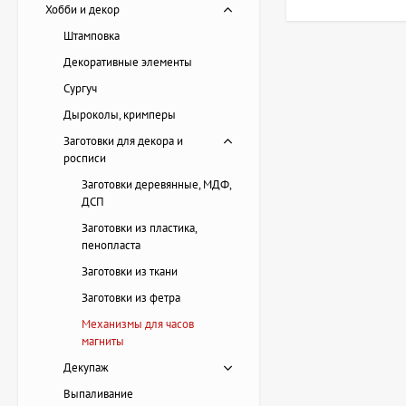
часов часто 
Хобби и декор
Сила и распо
Штамповка
материалами.
Суммарный ве
Декоративные элементы
встречающими
Сургуч
Совместимост
Дыроколы, кримперы
художественн
Заготовки для декора и
Такие механизмы пр
росписи
материалами, созда
Заготовки деревянные, МДФ,
задач.
ДСП
Заготовки из пластика,
Есть вопрос
пенопласта
Заготовки из ткани
Заготовки из фетра
Механизмы для часов
магниты
Декупаж
Выпаливание