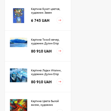
Картина Букет цветов,
художник Завен
Мартиросян
6 743 UAH
Картина Тихий вечер,
художник Дулин Егор
80 910 UAH
Картина Лодки Италии,
художник Дулин Егор
80 910 UAH
Картина Цвета былой
жизни, художник
Кузьменко Игорь