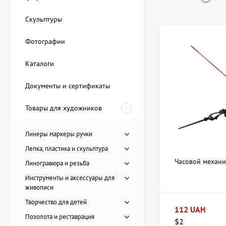
Купить Меха
Скульптуры
Фотографии
В ArtDom вы найдет
следующие основны
Каталоги
Механизмы с 
Комплектующи
Документы и сертификаты
Различные фо
Модели с раз
Товары для художников
Заказывая механизм
Линеры маркеры ручки
творчества независ
важно для компоно
Лепка, пластика и скульптура
Часовой механи
Линогравюра и резьба
Как выбрать
Инструменты и аксессуары для
живописи
При подборе механ
Творчество для детей
112 UAH
Тип часов и ф
Позолота и реставрация
$2