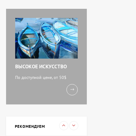
тюльпаны, художник
Завен Мартиросян
11 238 UAH
Картина Абстракция
триптих, художник Бурда
Ярослав
71 920 UAH
ВЫСОКОЕ ИСКУССТВО
Акварель У моря,
художник Кокин Михаил
По доступной цене, от 50$
11 238 UAH
Картина Вечереет,
художник Кузьменко
Игорь
15 733 UAH
РЕКОМЕНДУЕМ