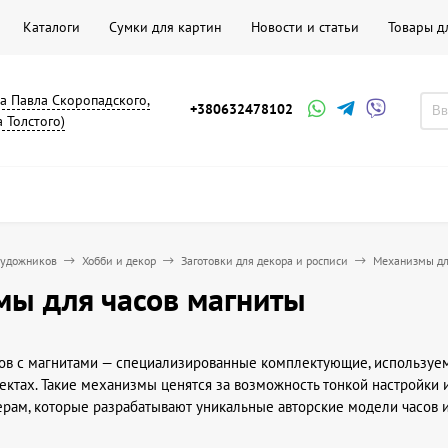
Каталоги
Сумки для картин
Новости и статьи
Товары д
на Павла Скоропадского,
+380632478102
а Толстого)
художников
Хобби и декор
Заготовки для декора и росписи
Механизмы дл
ы для часов магниты
ов с магнитами — специализированные комплектующие, используем
ктах. Такие механизмы ценятся за возможность тонкой настройки и 
рам, которые разрабатывают уникальные авторские модели часов 
лены варианты с разным типом магнитов и деталей, подходящих дл