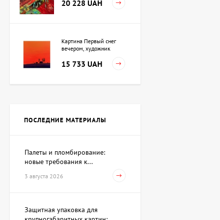
20 228 UAH
Картина Первый снег
вечером, художник
Кузьменко Игорь
15 733 UAH
Картина Независимость,
художник Кот Валерий
ПОСЛЕДНИЕ МАТЕРИАЛЫ
Цена по
запросу
Палеты и пломбирование:
новые требования к...
Скульптура Поиск себя,
автор Шевчук Дмитрий
3 августа 2026
62 930 UAH
Защитная упаковка для
крупногабаритных картин:...