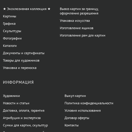
холстов и объемной живописи, узкие — для проработки
деталей и акцентов.
★ Эксклюзивная коллекция ★
Вывоз картин за границу,
оформление разрешения
Тип обработки края
: ровный край подходит для ровного
Картины
Упаковка искусства
нанесения краски, фигурный — для создания
Графика
декоративных штрихов и эффекта мазков.
Изготовление ящиков
Скульптуры
Жесткость
: гибкие лопатки дают мягкий эффект, жесткие —
Изготовление рам для картин
Фотографии
обеспечивают более выраженный рисунок.
Каталоги
Лопатки особенно востребованы художниками, работающими в
Документы и сертификаты
техниках импрессионизма и экспрессионизма, а также теми, кто
Товары для художников
предпочитает экспериментировать с текстурой и объемом
Упаковка и переноска
краски. В «АртДом» консультанты помогут подобрать
инструменты с учётом специфики творчества и выбранных
ИНФОРМАЦИЯ
материалов.
Художники
Выкуп картин
Есть вопросы по категории Лопатка?
Новости и статьи
Политика конфиденциальности
Доставка, оплата, гарантия
Условия использования
Атрибуция и экспертиза
Договор оферты
Сумки для картин, скульптур
Контакты