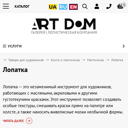
0
КАТАЛОГ
ГАЛЕРЕЯ | ЛОГИСТИЧЕСКАЯ КОМПАНИЯ
УСЛУГИ
я
Товары для художников
Кисти и мастихины
Мастихины
Лопатка
Лопатка
Лопатка — это незаменимый инструмент для художников,
работающих с масляными, акриловыми и другими
густотекучими красками. Этот инструмент позволяет создавать
особые текстуры, смешивать краски прямо на палитре или
холсте, а также наносить живописные мазки необычной формы.
Лопатки изготовлены из металла, пластика или дерева и
ЧИТАТЬ ДАЛЕЕ
отличаются формой, размером и гибкостью рабочей