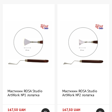
поверхности. В категории Лопатка представлены разнообразные
модели, которые подходят как для профессиональных
живописцев, так и для любителей творчества.
Где купить Лопатка в Киеве и Украине:
ассортимент и особенности
В интернет-магазине artdom.com.ua представлена большая
коллекция лопаток для художников с разными свойствами и
назначением. Здесь можно купить лопатка в Киеве и Украине,
выбрав среди широкого выбора:
металлические лопатки с гибким или жестким лезвием;
пластиковые модели, менее агрессивные по отношению к
поверхности;
деревянные лопатки для создания мягких и плавных
Мастихин ROSA Studio
Мастихин ROSA Studio
мазков;
ArtWork №1 лопатка
ArtWork №2 лопатка
узкие и широкие форматы для разного уровня
длина 3,5см
длина 3,5см
детализации;
лопатки с фигурными краями для декоративных эффектов.
167,50 UAH
167,50 UAH