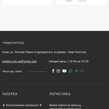
Dom
2024
+380632478102
Киев, ул. Гетмана Павла Скоропадского, 6а (ранее - Льва Толстого)
artdom.com.ua@gmail.com
Каждый день, с 10:00 до 20:00
Мы в соц. сетях
ГАЛЕРЕЯ
ЛОГИСТИКА
★ Эксклюзивная коллекция ★
Вывоз картин за границу,
оформление разрешения