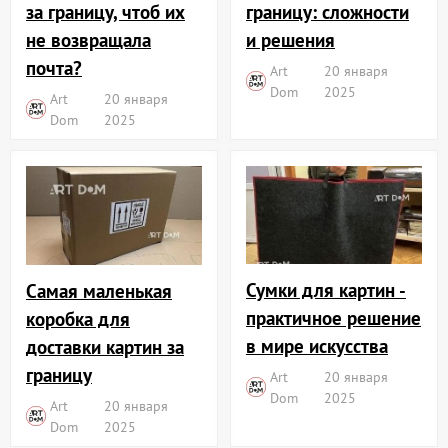
границу: сложности
за границу, чтоб их
и решения
не возвращала
почта?
Art
20 января
Dom
2025
Art
20 января
Dom
2025
Сумки для картин -
Самая маленькая
практичное решение
коробка для
в мире искусства
доставки картин за
границу
Art
20 января
Dom
2025
Art
20 января
Dom
2025