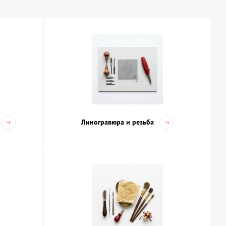
оставкой от ArtDom
для художников, который позволит подобрать материалы для
Линогравюра и резьба
о позволяет обеспечить удобство получения нужных материалов
бенности разных художественных стилей и техник.
ору материалов для творчества
ит обратить внимание на базовые наборы, которые содержат
жно оценивать качество пигментов, плотность холста и удобство