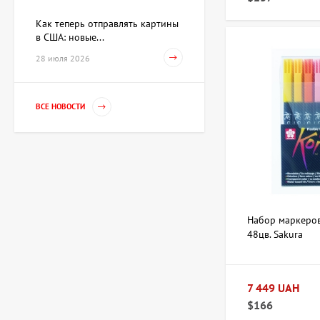
Как теперь отправлять картины
в США: новые...
Картина Первое марта,
28 июля 2026
художник Репка
Александр
35 960 UAH
ВСЕ НОВОСТИ
Гильза Без названия,
художник Криволап
Анатолий
Цена по
запросу
Набор маркеров 
Скульптура Золотой
48цв. Sakura
телец, автор Владимиров
Алексей
359 600 UAH
7 449 UAH
$166
Картина Украденный мир,