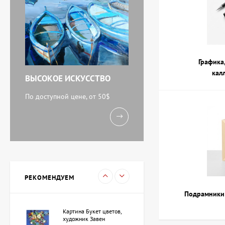
Картина Абстракция
триптих, художник Бурда
Ярослав
71 920 UAH
Графика,
кал
ВЫСОКОЕ ИСКУССТВО
Акварель У моря,
художник Кокин Михаил
По доступной цене, от 50$
11 238 UAH
Картина Вечереет,
художник Кузьменко
Игорь
15 733 UAH
РЕКОМЕНДУЕМ
Подрамники 
Картина Букет цветов,
художник Завен