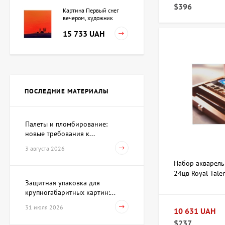
$396
Картина Первый снег
вечером, художник
Кузьменко Игорь
15 733 UAH
Картина Независимость,
художник Кот Валерий
ПОСЛЕДНИЕ МАТЕРИАЛЫ
Цена по
запросу
Палеты и пломбирование:
новые требования к...
Скульптура Поиск себя,
автор Шевчук Дмитрий
3 августа 2026
62 930 UAH
Набор акварел
24цв Royal Tale
Защитная упаковка для
крупногабаритных картин:...
Акварель Заговор Амура и
Венеры, художник Павлов
31 июля 2026
10 631 UAH
Виктор
15 733 UAH
$237