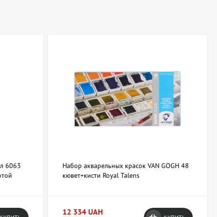
л 6063
Набор акварельных красок VAN GOGH 48
отой
кювет+кисти Royal Talens
12 334 UAH