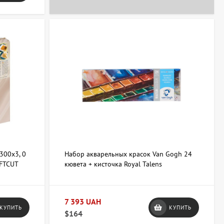
300х3, 0
Набор акварельных красок Van Gogh 24
OFTCUT
кювета + кисточка Royal Talens
7 393 UAH
КУПИТЬ
КУПИТЬ
$164