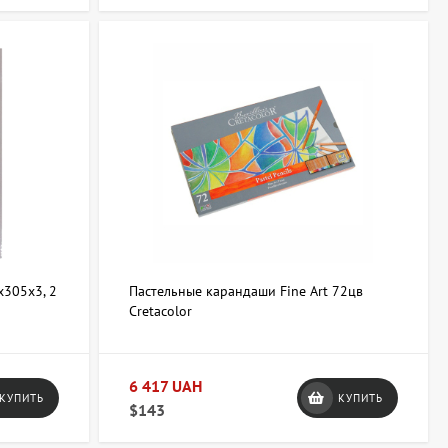
х305х3, 2
Пастельные карандаши Fine Art 72цв
Cretacolor
6 417 UAH
КУПИТЬ
КУПИТЬ
$143