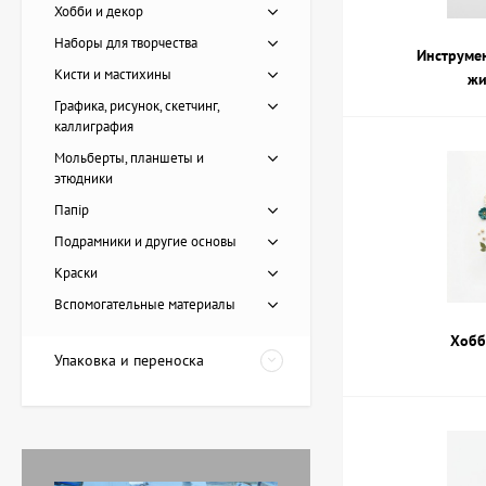
рабочих инструменто
Хобби и декор
Наборы для творчества
Вид краски
: 
Инструмен
дают богатую 
Кисти и мастихины
жи
Формат и мат
Графика, рисунок, скетчинг,
Кисти и инст
каллиграфия
Цветовая гам
Мольберты, планшеты и
этюдники
В ArtDom всегда го
Папір
Есть вопрос
Подрамники и другие основы
Картина Пирс, художник
Краски
Лоза Наталья
Вспомогательные материалы
20 228 UAH
Хобб
Упаковка и переноска
Картина Красные
тюльпаны, художник
Завен Мартиросян
11 238 UAH