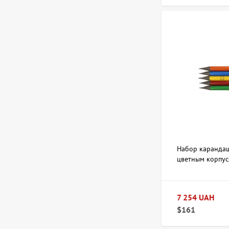
художник Бурда Ярослав
44 950 UAH
Картина Обнаженная,
художник Корсунь
Дмитрий
12 586 UAH
Картина Море, художник
Кокин Михаил
20 228 UAH
Набор карандаш
17 980 UAH
цветным корпус
Картина Весна, художник
Кокин Михаил
7 254 UAH
$161
20 228 UAH