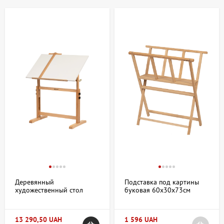
правильное расположение тела на протяжении длительного
времени занятий.
Купить Столы, стулья в Киеве и Украине:
ассортимент и особенности
В нашем магазине представлен широкий выбор мебели для
творческих мастерских и студий. Столы и стулья различаются по
форме, размеру, материалам и предназначению. В ассортименте
вы найдете:
Столы со столешницами разного размера, подходящие
для живописи, черчения и других художественных работ;
Регулируемые по высоте стулья и табуреты,
обеспечивающие комфорт при работе в разных
положениях;
Деревянный
Подставка под картины
Модели с дополнительными функциональными
художественный стол
буковая 60х30х73см
элементами, такими как наклонный столешник, полки,
6063 90×60×84см с
Meeden
регулируемой высотой
ящики для хранения инструментов;
MEEDEN
Изделия из натурального дерева, металла и прочих
13 290,50 UAH
1 596 UAH