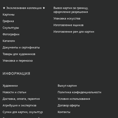
Размер и пространство.
Стол должен соответствовать
★ Эксклюзивная коллекция ★
Вывоз картин за границу,
площади помещения и уровню нагруженности рабочего
оформление разрешения
Картины
места, чтобы инструменты и материалы были всегда под
Упаковка искусства
рукой.
Графика
Изготовление ящиков
Регулировка высоты.
Возможность менять высоту стола и
Скульптуры
Изготовление рам для картин
стула помогает избежать усталости и способствует
Фотографии
эргономичному положению тела.
Каталоги
Материал.
Поверхность стола должна легко очищаться и
Документы и сертификаты
быть устойчивой к воздействию красок и растворителей.
Товары для художников
Дополнительные элементы.
Полки и ящики увеличивают
Упаковка и переноска
удобство хранения кистей, карандашей, красок и других
принадлежностей.
ИНФОРМАЦИЯ
Для студентов, профессиональных художников и любителей
важно подобрать изделия, которые поддержат комфорт и
Художники
Выкуп картин
продуктивность творческого процесса. Мебель из категории
Новости и статьи
Политика конфиденциальности
Столы, стулья в ArtDom создана с учётом этих требований и
Доставка, оплата, гарантия
Условия использования
поможет организовать рабочее место на нужном уровне.
Атрибуция и экспертиза
Договор оферты
Сумки для картин, скульптур
Контакты
Есть вопросы по категории Столы, стулья?