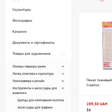
комфорт.
Скульптуры
Где купить 
Фотографии
В магазине АртДом 
Каталоги
доступны варианты
основных типов изд
Документы и сертификаты
Пеналы из пл
Деревянные к
Товары для художников
защитой от в
Текстильные 
Линеры маркеры ручки
Разнообразны
Лепка, пластика и скульптура
позволяющими
Пенал тканевый 
Линогравюра и резьба
Пеналы и коробки 
Creation
Инструменты и аксессуары для
как для опытных ма
живописи
оплаты, что делает
Щипцы для натягивания полотна
289,50 UAH
Как выбрать
Аксессуары для графики
$6