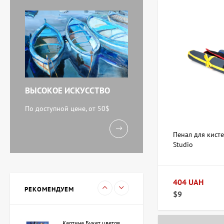
Картина Абстракция
триптих, художник Бурда
Ярослав
71 920 UAH
ВЫСОКОЕ ИСКУССТВО
Акварель У моря,
художник Кокин Михаил
По доступной цене, от 50$
11 238 UAH
Пенал для кист
Studio
Картина Вечереет,
художник Кузьменко
Игорь
404 UAH
15 733 UAH
РЕКОМЕНДУЕМ
$9
Картина Букет цветов,