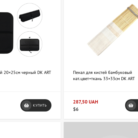
ей 20×25см черный DK ART
Пенал для кистей бамбуковый
нат.цвет+ткань 33×33см DK ART
287,50 UAH
КУПИТЬ
$6