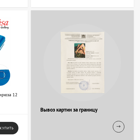
на комфорт работы и сохранность материалов. Прежде всего,
необходимый размер и количество отделений. Для кистей и
ентов лучше выбирать коробки с сегментированными секциями.
ту, но могут быть тяжелее, чем пластиковые или текстильные
адают большей массой и требуют бережного отношения.
с защелками обеспечивают надежную фиксацию и предотвращают
на пленэр или учебу, важна компактность и мобильность пенала
кто-то предпочитает систематизировать материалы в одном
е группы инструментов. В каталоге АртДом легко подобрать
Бирюза 12
Вывоз картин за границу
КУПИТЬ