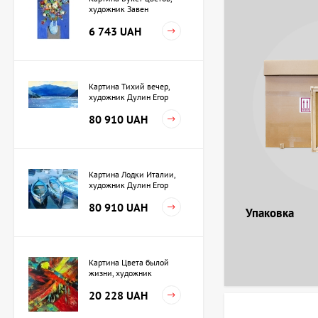
художник Завен
Мартиросян
6 743 UAH
Картина Тихий вечер,
художник Дулин Егор
80 910 UAH
Картина Лодки Италии,
художник Дулин Егор
80 910 UAH
Упаковка
Картина Цвета былой
жизни, художник
Кузьменко Игорь
20 228 UAH