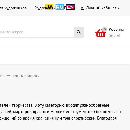
ля художников
Художники
Еще
Личный кабинет
Корзина
0
(пусто)
нки
Пеналы и коробки
елей творчества. В эту категорию входят разнообразные
дашей, маркеров, красок и мелких инструментов. Они помогают
реждений во время хранения или транспортировки. Благодаря
материалы, что облегчает творческий процесс и повышает его