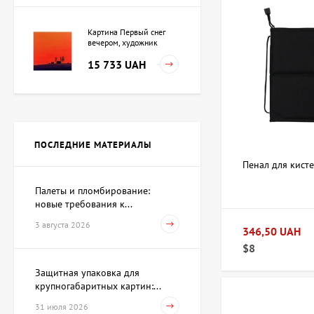
Картина Первый снег
вечером, художник
Кузьменко Игорь
15 733 UAH
Картина Независимость,
художник Кот Валерий
ПОСЛЕДНИЕ МАТЕРИАЛЫ
Цена по
запросу
Пенал для кист
Палеты и пломбирование:
новые требования к...
Скульптура Поиск себя,
автор Шевчук Дмитрий
3 августа 2026
346,50 UAH
62 930 UAH
$8
Защитная упаковка для
крупногабаритных картин:...
Акварель Заговор Амура и
Венеры, художник Павлов
31 июля 2026
Виктор