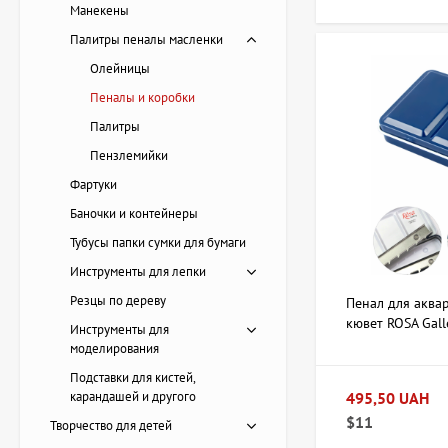
рекомендац
Манекены
Палитры пеналы масленки
При выборе пенала 
Олейницы
стоит определить, 
Пеналы и коробки
карандашей подойду
Палитры
Следующий аспект —
Пензлемийки
аналоги. Деревянны
Фартуки
Также стоит обрати
Баночки и контейнеры
случайное выпадени
Тубусы папки сумки для бумаги
или коробки.
Инструменты для лепки
В зависимости от х
Резцы по дереву
вместительном футл
Пенал для аква
кювет ROSA Gall
вариант, отвечающ
Инструменты для
моделирования
Есть вопрос
Подставки для кистей,
карандашей и другого
495,50 UAH
$11
Творчество для детей