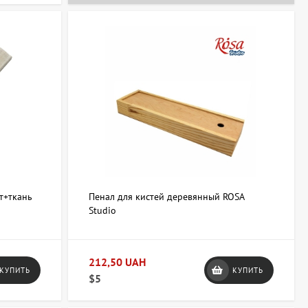
063 247 8102
+38 063 247 8102
т+ткань
Пенал для кистей деревянный ROSA
Studio
212,50 UAH
КУПИТЬ
КУПИТЬ
$5