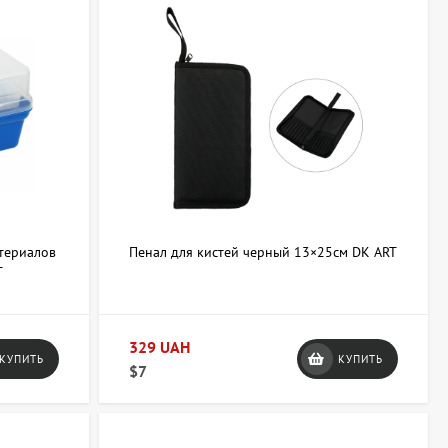
атериалов
Пенал для кистей черный 13×25см DK ART
T
329 UAH
КУПИТЬ
КУПИТЬ
$7