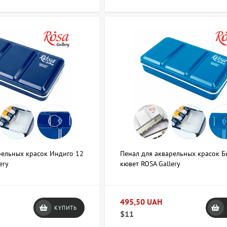
ии
или коробки важно учитывать несколько факторов, которые влияют 
какие именно принадлежности будут храниться — от этого зависит 
т узкие длинные пеналы, а для красок и более объемных инструм
 материал изделия. Металлические пеналы обеспечат хорошую защи
е коробки больше подойдут для домашней студии, так как они обл
ть внимание на способ закрытия — застежки, молнии или крышки 
е содержимого. Для художников, которые берут материалы с собой 
удожественной техники и места работы, выбор может быть разным: 
яре, а кто-то использует несколько компактных пеналов под разны
рельных красок Индиго 12
Пенал для акварельных красок 
ery
кювет ROSA Gallery
ий индивидуальным требованиям.
ы по категории Пеналы и коробки?
495,50 UAH
КУПИТЬ
$11