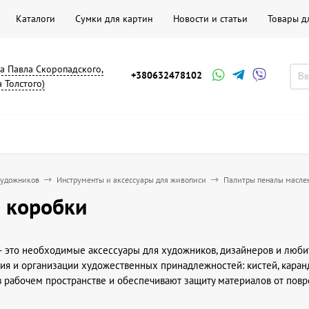
Каталоги
Сумки для картин
Новости и статьи
Товары д
на Павла Скоропадского,
+380632478102
а Толстого)
художников
Инструменты и аксессуары для живописи
Палитры пеналы масле
 коробки
 это необходимые аксессуары для художников, дизайнеров и любит
ия и организации художественных принадлежностей: кистей, каран
в рабочем пространстве и обеспечивают защиту материалов от пов
 можно удобно хранить как отдельные наборы, так и разносортные 