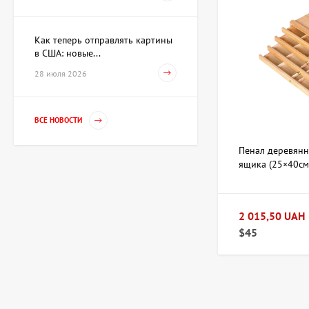
15 733 UAH
Как теперь отправлять картины
в США: новые...
Картина Первое марта,
28 июля 2026
художник Репка
Александр
35 960 UAH
ВСЕ НОВОСТИ
Пенал деревянн
Гильза Без названия,
художник Криволап
ящика (25×40с
Анатолий
Цена по
запросу
2 015,50 UAH
$45
Скульптура Золотой
телец, автор Владимиров
Алексей
359 600 UAH