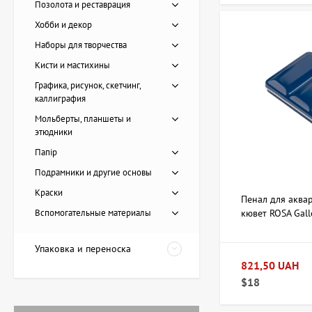
Позолота и реставрация
Хобби и декор
Наборы для творчества
Кисти и мастихины
Графика, рисунок, скетчинг,
каллиграфия
Мольберты, планшеты и
этюдники
Папір
Подрамники и другие основы
Картина Пирс, художник
Краски
Пенал для аква
Лоза Наталья
Вспомогательные материалы
кювет ROSA Gall
20 228 UAH
Упаковка и переноска
821,50 UAH
Картина Красные
$18
тюльпаны, художник
Завен Мартиросян
11 238 UAH