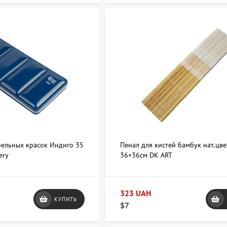
+38 063 247 8102
artdomua
+38 
рельных красок Индиго 35
Пенал для кистей бамбук нат.цве
ery
36×36см DK ART
323 UAH
КУПИТЬ
$7