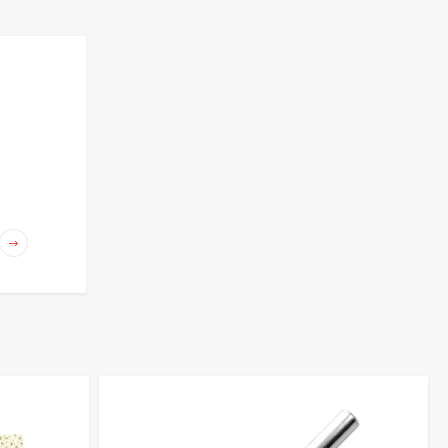
бенности
озволит реализовать любые художественные замыслы. В
лических и перламутровых;
онкими полосками;
 готовых работ;
вичкам быстро начать творить.
 подобрать материалы для создания нежных объемных цветов,
 что позволяет быстро получить нужные товары для творчества.
омендации
дожника. При выборе полосок бумаги стоит учитывать:
 широкие — для крупных элементов;
 цветов и благородство оттенков;