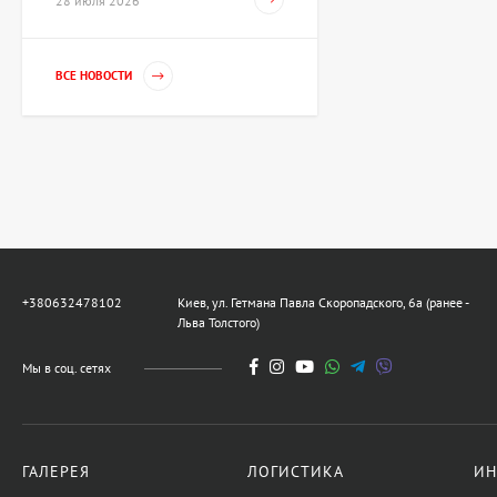
28 июля 2026
художник Репка
Александр
35 960 UAH
ВСЕ НОВОСТИ
Гильза Без названия,
художник Криволап
Анатолий
Цена по
запросу
Скульптура Золотой
телец, автор Владимиров
Алексей
+380632478102
Киев, ул. Гетмана Павла Скоропадского, 6а (ранее -
359 600 UAH
Льва Толстого)
Мы в соц. сетях
Картина Украденный мир,
художник Бурда Ярослав
44 950 UAH
ГАЛЕРЕЯ
ЛОГИСТИКА
ИН