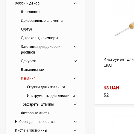
Текстуру бум
Хобби и декор
Наличие спец
Штамповка
Квилинг подходит д
Декоративные элементы
декор. В АртДом вс
Сургуч
Дыроколы, кримперы
Есть вопрос
Заготовки для декора и
росписи
Инструмент для
Декупаж
CRAFT
Выпаливание
Квилинг
Смужки для квиллинга
68 UAH
$2
Инструменты для квиллинга
Трафареты штампы
Фетровые листы
Наборы для творчества
Кисти и мастихины