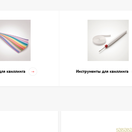
инг в Киеве и Украине: ассортимент и осо
представлен широкий выбор материалов для квиллинга, который п
:
ги разной ширины и цвета — от классических однотонных до метал
для скручивания — иглы, пинцеты, щипцы, они упрощают работу с т
ппликаций и рамки — картон и деревянные элементы для крепления
виллинга — готовые комплекты с инструкциями, которые помогут но
ля квиллинга
Инструменты для квиллинга
редполагаемой задачи и сложности проекта в artdom.com.ua можно
в или детских поделок. Доставка доступна по Киеву и всей Украине,
 материалы для квиллинга: советы и рек
атериалов для квиллинга зависит от уровня подготовки и целей ху
рину бумаги — более узкие полоски подходят для мелких деталей,
у — выбор оттенков зависит от задумки, важно учитывать сочетание