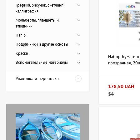
Графика, рисунок, скетчинг,
каллиграфия
Мольберты, планшеты и
этюдники
Папір
Подрамники и другие основы
Картина Пирс, художник
Краски
Набор бумаги дл
Лоза Наталья
Вспомогательные материалы
прозрачная, 20ш
20 228 UAH
м2, Heyda
Упаковка и переноска
178,50 UAH
Картина Красные
$4
тюльпаны, художник
Завен Мартиросян
11 238 UAH
Картина Абстракция
триптих, художник Бурда
Ярослав