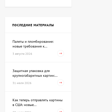
Картина Независимость,
художник Кот Валерий
ПОСЛЕДНИЕ МАТЕРИАЛЫ
Цена по
запросу
Палеты и пломбирование:
новые требования к...
Скульптура Поиск себя,
автор Шевчук Дмитрий
3 августа 2026
62 930 UAH
Защитная упаковка для
крупногабаритных картин:...
Акварель Заговор Амура и
Венеры, художник Павлов
31 июля 2026
Виктор
15 733 UAH
Как теперь отправлять картины
в США: новые...
Картина Первое марта,