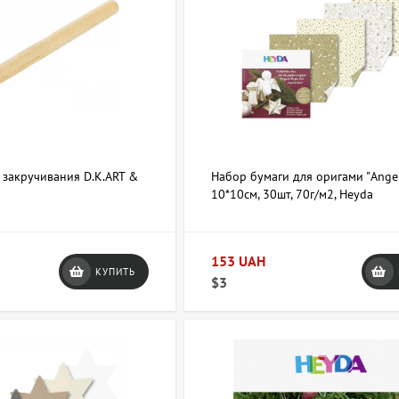
аги — от матовой до глянцевой, некоторые материалы создают особ
иальных инструментов — они облегчают выполнение сложных скрут
ля любителей ручного творчества всех возрастов, он развивает ме
егда можно получить консультацию, чтобы подобрать материалы, с
ы по категории Квилинг?
 закручивания D.K.ART &
Набор бумаги для оригами "Angel
10*10см, 30шт, 70г/м2, Heyda
+38 063 247 8102
artdomua
+38 
153 UAH
КУПИТЬ
$3