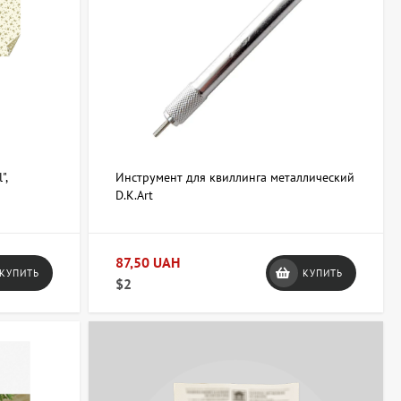
ый визуальный эффект;
ок и повышают качество работы.
лкую моторику и позволяет создавать оригинальные подарки и
оответствующие именно вашим требованиям и проектам.
",
Инструмент для квиллинга металлический
D.K.Art
063 247 8102
+38 063 247 8102
87,50 UAH
КУПИТЬ
КУПИТЬ
$2