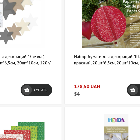
я декораций "Звезда",
Набор бумаги для декораций "Ша
т*6,5см, 20шт*10см, 120г/
красный, 20шт*6,5см, 20шт*10см, 
Heyda
178,50 UAH
КУПИТЬ
$4