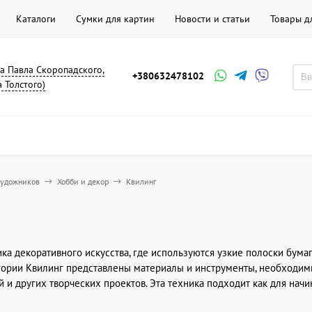
Каталоги
Сумки для картин
Новости и статьи
Товары д
на Павла Скоропадского,
+380632478102
а Толстого)
художников
Хобби и декор
Квилинг
ика декоративного искусства, где используются узкие полоски бум
гории Квилинг представлены материалы и инструменты, необходим
й и других творческих проектов. Эта техника подходит как для на
делия или расширить свои творческие возможности.