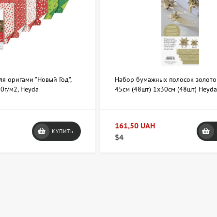
я оригами "Новый Год",
Набор бумажных полосок золото
70г/м2, Heyda
45см (48шт) 1х30см (48шт) Heyd
161,50 UAH
КУПИТЬ
$4