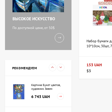
71 920 UAH
ВЫСОКОЕ ИСКУССТВО
Акварель У моря,
художник Кокин Михаил
По доступной цене, от 50$
11 238 UAH
Набор бумаги дл
10*10см, 30шт, 
Картина Вечереет,
художник Кузьменко
Игорь
153 UAH
15 733 UAH
РЕКОМЕНДУЕМ
$3
Картина Букет цветов,
художник Завен
Мартиросян
6 743 UAH