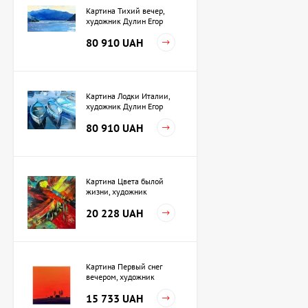
Картина Тихий вечер,
художник Дулин Егор
80 910 UAH
Картина Лодки Италии,
художник Дулин Егор
80 910 UAH
Картина Цвета былой
жизни, художник
Кузьменко Игорь
20 228 UAH
Картина Первый снег
вечером, художник
Кузьменко Игорь
15 733 UAH