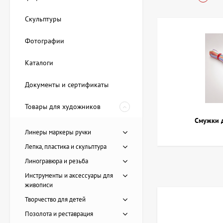
Купить Квил
Скульптуры
Фотографии
В магазине АртДом 
ассортимент входят
Каталоги
Полоски бума
Инструменты 
Документы и сертификаты
Основа для а
Наборы для к
Товары для художников
Смужки д
В зависимости от п
Линеры маркеры ручки
фигурок, орнаменто
Лепка, пластика и скульптура
Как выбрать
Линогравюра и резьба
Инструменты и аксессуары для
Выбор подходящих м
живописи
Творчество для детей
Толщину и ши
Цветовую гамм
Позолота и реставрация