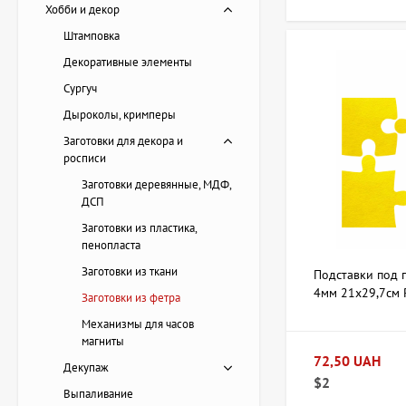
Хобби и декор
аксессуаров.
Форма и разм
Штамповка
декорировани
Декоративные элементы
Цветовое ре
Сургуч
Совместимост
другими деко
Дыроколы, кримперы
Заготовки для декора и
Заготовки подходят
росписи
на artdom.com.ua в
Заготовки деревянные, МДФ,
ДСП
Есть вопрос
Заготовки из пластика,
пенопласта
Заготовки из ткани
Подставки под г
4мм 21х29,7см 
Заготовки из фетра
Механизмы для часов
магниты
72,50 UAH
Декупаж
$2
Выпаливание