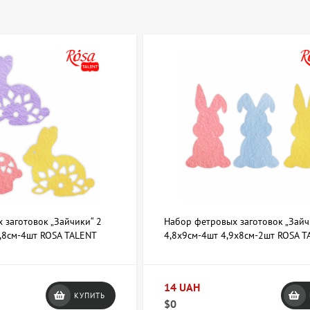
товки из фетра в Киеве и Украине: ассорт
на artdom.com.ua можно купить заготовки из фетра в Киеве и Украи
ы и размеры — от простых кругов и квадратов до сложных фигурок
ную плотность и цветовую гамму, что позволяет подобрать материал
товок из фетра, доступные в АртДом:
отовки — готовые силуэты для аппликаций и декорирования.
ы и полосы — универсальная основа для ручной работы.
оздания объемных поделок и игрушек.
аготовки в творческих мастерских, для занятий с детьми, создания
лярно обновляется каталог, что даёт возможность подобрать издел
 заготовок „Зайчики“ 2
Набор фетровых заготовок „Зайч
7,8см-4шт ROSA TALENT
4,8х9см-4шт 4,9х8см-2шт ROSA 
 заготовки из фетра: советы по подбору 
ок из фетра следует учитывать ряд факторов, которые влияют на ко
14 UAH
КУПИТЬ
$0
толщина материала.
Тонкий фетр хорошо подходит для аппликаций и