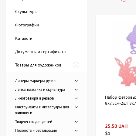
Купить заго
Скульптуры
Фотографии
В магазине АртДом 
разнообразные форм
Каталоги
могут иметь различ
Основные виды заго
Документы и сертификаты
Фигурные заг
Товары для художников
Плоские лист
Наборы для с
Линеры маркеры ручки
Используют такие з
Лепка, пластика и скульптура
artdom.com.ua регу
Набор фетровых
Линогравюра и резьба
8х7,5см-2шт 8х
Как выбрать
Инструменты и аксессуары для
живописи
Творчество для детей
При выборе заготов
25,50 UAH
Позолота и реставрация
$1
Плотность и 