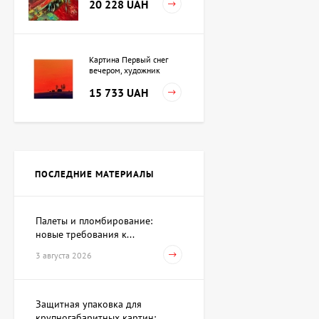
20 228 UAH
Картина Первый снег
вечером, художник
Кузьменко Игорь
15 733 UAH
Картина Независимость,
художник Кот Валерий
ПОСЛЕДНИЕ МАТЕРИАЛЫ
Цена по
запросу
Палеты и пломбирование:
новые требования к...
Скульптура Поиск себя,
автор Шевчук Дмитрий
3 августа 2026
62 930 UAH
Защитная упаковка для
крупногабаритных картин:...