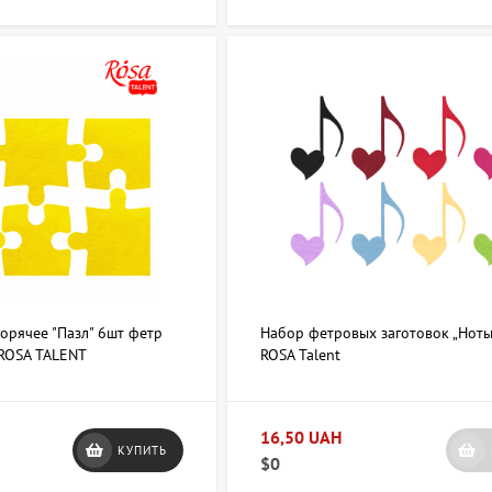
ер заготовки.
Важно выбирать форму, которая соответствует задумк
я.
шение.
Подбор оттенков стимулирует творческий процесс и влияет н
ь с дополнительными материалами.
Заготовки из фетра хорошо ко
ративными элементами.
 для начинающих мастеров и профессионалов, а также для проведен
ы можете рассчитывать на профессиональную консультацию и разно
ы по категории Заготовки из фетра?
орячее "Пазл" 6шт фетр
Набор фетровых заготовок „Ноты“
ROSA TALENT
ROSA Talent
+38 063 247 8102
artdomua
+38 
16,50 UAH
КУПИТЬ
$0