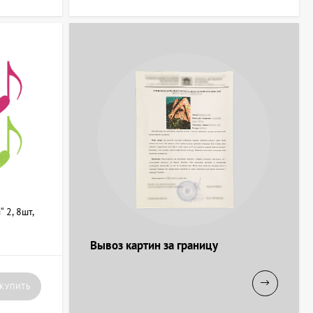
е будущей работы, и размер, удобный для обработки и
а восприятие готового изделия.
мбинируются с нитками для вышивки, клеями, бусинами и
ия творческих занятий в детских садах и школах. При покупке
образие вариантов для воплощения своих идей.
 2, 8шт,
Вывоз картин за границу
063 247 8102
+38 063 247 8102
КУПИТЬ