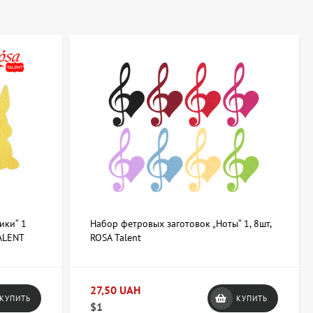
имент и особенности
не с доставкой по всей стране. Ассортимент включает
 животных, растений и геометрических элементов. Заготовки
 под конкретные задачи.
 элементов интерьера, бижутерии или сценических декораций. На
ия под различные технические и художественные задачи.
ики“ 1
Набор фетровых заготовок „Ноты“ 1, 8шт,
TALENT
ROSA Talent
и применению
нечный результат творческого проекта:
27,50 UAH
КУПИТЬ
КУПИТЬ
$1
 мягких изделий, а более плотный — для объёмных поделок и