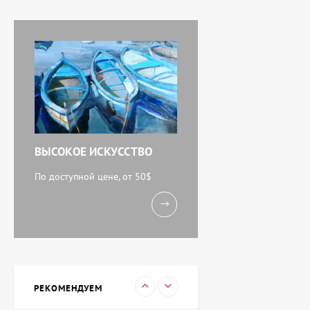
тюльпаны, художник
Завен Мартиросян
11 238 UAH
Картина Абстракция
триптих, художник Бурда
Ярослав
71 920 UAH
ВЫСОКОЕ ИСКУССТВО
Акварель У моря,
художник Кокин Михаил
По доступной цене, от 50$
11 238 UAH
Картина Вечереет,
художник Кузьменко
Игорь
15 733 UAH
РЕКОМЕНДУЕМ