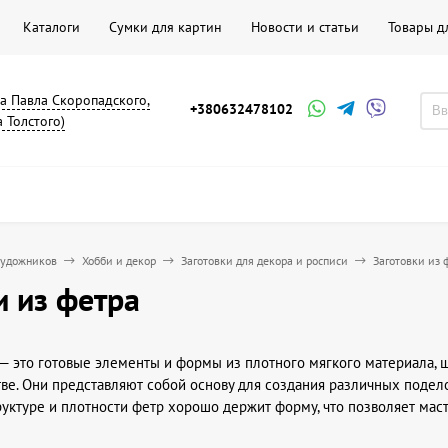
Каталоги
Сумки для картин
Новости и статьи
Товары д
на Павла Скоропадского,
+380632478102
а Толстого)
художников
Хобби и декор
Заготовки для декора и росписи
Заготовки из 
и из фетра
 — это готовые элементы и формы из плотного мягкого материала, 
ве. Они представляют собой основу для создания различных подело
руктуре и плотности фетр хорошо держит форму, что позволяет ма
зать и обрабатывать материал самостоятельно.