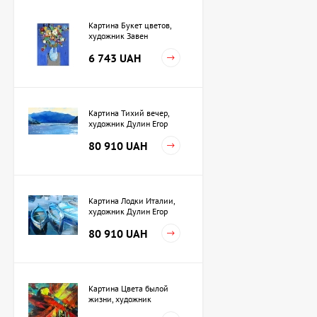
Картина Букет цветов,
художник Завен
Мартиросян
6 743 UAH
Картина Тихий вечер,
художник Дулин Егор
80 910 UAH
Картина Лодки Италии,
художник Дулин Егор
80 910 UAH
Картина Цвета былой
жизни, художник
Кузьменко Игорь