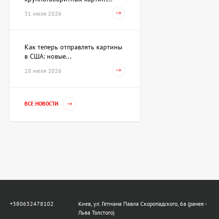
Акварель Заговор Амура и
Венеры, художник Павлов
31 июля 2026
Виктор
15 733 UAH
Как теперь отправлять картины
в США: новые...
Картина Первое марта,
28 июля 2026
художник Репка
Александр
35 960 UAH
ВСЕ НОВОСТИ
Гильза Без названия,
художник Криволап
Анатолий
Цена по
запросу
Скульптура Золотой
телец, автор Владимиров
Алексей
+380632478102
Киев, ул. Гетмана Павла Скоропадского, 6а (ранее -
359 600 UAH
Льва Толстого)