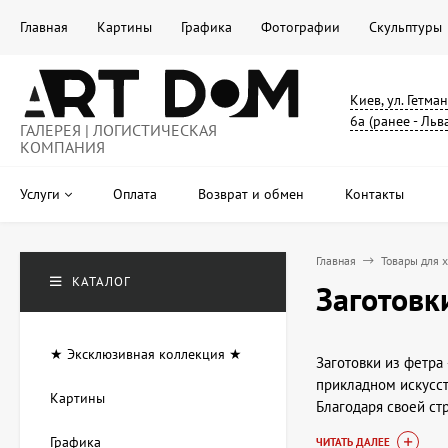
Главная
Картины
Графика
Фотографии
Скульптуры
Киев, ул. Гетма
6а (ранее - Льв
ГАЛЕРЕЯ | ЛОГИСТИЧЕСКАЯ
КОМПАНИЯ
Услуги
Оплата
Возврат и обмен
Контакты
Главная
Товары для 
КАТАЛОГ
Заготовк
★ Эксклюзивная коллекция ★
Заготовки из фетра
прикладном искусст
Картины
Благодаря своей ст
необходимости выре
Графика
ЧИТАТЬ ДАЛЕЕ