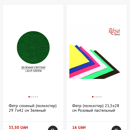
для работы в смешанных техниках. В категории «Фетровые
листы» на artdom.com.ua можно найти разнообразные варианты,
подходящие как для профессиональных художников, так и для
любителей творить своими руками.
Купить фетровые листы в Киеве и Украине
– ассортимент и особенности
В магазине АртДом представлен широкий выбор фетровых
листов, ориентированный на разные цели и задачи. Ассортимент
включает материалы с разной плотностью, толщиной и цветовой
палитрой. Фетровые листы бывают следующих видов:
Классический плотный фетр для моделирования и
создания объемных деталей;
Мягкий фетр для аппликаций и работы с текстилем;
Фетр слоеный (полиэстер)
Фетр (полиэстер) 21,5х28
Цветные листы с насыщенными оттенками для
29 7х42 см Зеленый
см Розовый пастельный
декоративных проектов;
светлый 180г/м2 ROSA
180г/м2 ROSA Talent
Talent
Фетр разных форматов – от небольших листов до
больших полотен, что удобно для масштабных работ.
33,50 UAH
16 UAH