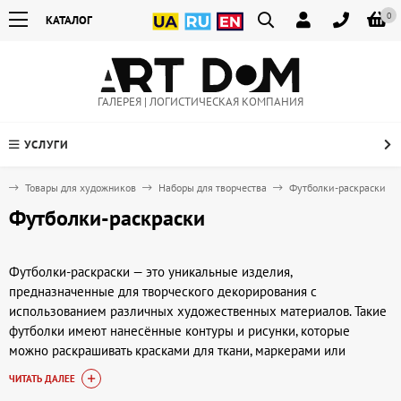
0
КАТАЛОГ
ГАЛЕРЕЯ | ЛОГИСТИЧЕСКАЯ КОМПАНИЯ
УСЛУГИ
я
Товары для художников
Наборы для творчества
Футболки-раскраски
Футболки-раскраски
Футболки-раскраски — это уникальные изделия,
предназначенные для творческого декорирования с
использованием различных художественных материалов. Такие
футболки имеют нанесённые контуры и рисунки, которые
можно раскрашивать красками для ткани, маркерами или
акриловыми средствами, позволяя создавать индивидуальные
ЧИТАТЬ ДАЛЕЕ
дизайны своими руками. Они становятся не только средством