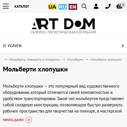
0
КАТАЛОГ
ГАЛЕРЕЯ | ЛОГИСТИЧЕСКАЯ КОМПАНИЯ
УСЛУГИ
ов
Мольберты, планшеты и этюдники
Мольберти
Мольберти хлопушки
Мольберти хлопушки
Мольберти хлопушки — это популярный вид художественного
оборудования, который отличается своей компактностью и
удобством транспортировки. Такой тип мольбертов представляет
собой складную конструкцию, позволяющую быстро развернуть
рабочее пространство для творчества на пленэре, в мастерской
или учебном классе. Они подходят для рисования масляными,
ЧИТАТЬ ДАЛЕЕ
акриловыми или акварельными красками, а также для работы с