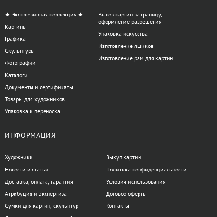
воспринимаются как более устойчивые и приятные в
работе, но металлические могут быть легче и долговечнее
★ Эксклюзивная коллекция ★
Вывоз картин за границу,
оформление разрешения
при частых переносках.
Картины
Упаковка искусства
Регулировка высоты и угла наклона:
эти параметры
Графика
влияют на удобство работы художника, особенно при
Изготовление ящиков
Скульптуры
длительном рисовании.
Изготовление рам для картин
Фотографии
Система фиксации холста:
удобные зажимы и крепления
Каталоги
обеспечивают стабильность рабочей поверхности.
Документы и сертификаты
Мольберти хлопушки подходят для использования как
Товары для художников
начинающими, так и опытными художниками, которые ценят
Упаковка и переноска
возможность организации рабочего места быстро и без лишних
усилий. Консультанты artdom.com.ua всегда готовы помочь
ИНФОРМАЦИЯ
подобрать модель в соответствии с вашими задачами и уровнем
подготовки.
Художники
Выкуп картин
Новости и статьи
Политика конфиденциальности
Есть вопросы по категории Мольберти
Доставка, оплата, гарантия
Условия использования
хлопушки?
Атрибуция и экспертиза
Договор оферты
Сумки для картин, скульптур
Контакты