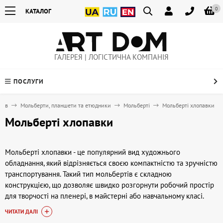
0
КАТАЛОГ
ГАЛЕРЕЯ | ЛОГІСТИЧНА КОМПАНІЯ
ПОСЛУГИ
ків
Мольберти, планшети та етюдники
Мольберті
Мольберті хлопавки
Мольберті хлопавки
Мольберті хлопавки - це популярний вид художнього
обладнання, який відрізняється своєю компактністю та зручністю
транспортування. Такий тип мольбертів є складною
конструкцією, що дозволяє швидко розгорнути робочий простір
для творчості на пленері, в майстерні або навчальному класі.
Вони підходять для малювання олійними, акриловими або
ЧИТАТИ ДАЛІ
акварельними фарбами, а також для роботи з олівцями та