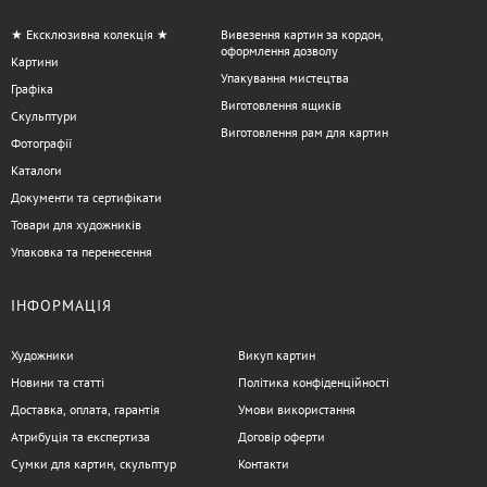
Регулювання висоти та кута нахилу:
ці параметри
впливають на зручність роботи художника, особливо за
★ Ексклюзивна колекція ★
Вивезення картин за кордон,
оформлення дозволу
тривалого малювання.
Картини
Упакування мистецтва
Система фіксації полотна:
зручні затискачі та кріплення
Графіка
забезпечують стабільність робочої поверхні.
Виготовлення ящиків
Скульптури
Виготовлення рам для картин
Фотографії
Мольберті хлопавки підходять для використання як
початківцями, так і досвідченими художниками, які цінують
Каталоги
можливість організації робочого місця швидко та без зайвих
Документи та сертифікати
зусиль. Консультанти artdom.com.ua завжди готові допомогти
Товари для художників
підібрати модель відповідно до ваших завдань та рівня
Упаковка та перенесення
підготовки.
ІНФОРМАЦІЯ
Є питання щодо категорії Мольберті
хлопавки?
Художники
Викуп картин
Новини та статті
Політика конфіденційності
Доставка, оплата, гарантія
Умови використання
Атрибуція та експертиза
Договір оферти
Сумки для картин, скульптур
Контакти
+38 063 247 8102
artdomua