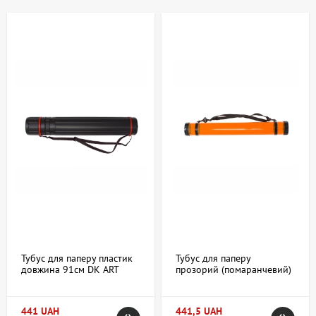
перенесенні чи зберіганні.
Купити Тубуси папки сумки для паперу у
Києві та Україні: асортимент та можливості
В інтернет-магазині artdom.com.ua представлений широкий
вибір тубусів, папок та сумок для паперу, що дозволяють
організувати та зберегти матеріали в залежності від конкретних
завдань. В асортименті можна знайти вироби різної конструкції
та розмірів:
Тубуси
- Циліндричні контейнери для зберігання та
перенесення рулонних паперів, креслень та плакатів.
Часто оснащені регульованими ременями для зручності
транспортування.
Папки для паперу
- Плоскі моделі з застібками або на
Тубус для паперу пластик
Тубус для паперу
блискавці, підходять для акуратного зберігання листів,
довжина 91см DK ART
прозорий (помаранчевий)
портфелів та ілюстрацій. Деякі варіанти мають внутрішні
довжина 65см d:8.3см DK
ART
роздільники.
Сумки для паперу
- Сумки з жорстким або м'яким
441 UAH
441,5 UAH