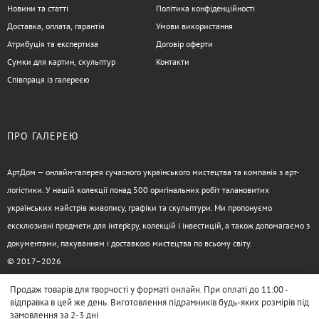
Новини та статті
Політика конфіденційності
Доставка, оплата, гарантія
Умови використання
Атрибуція та експертиза
Договір оферти
Сумки для картин, скульптур
Контакти
Співпраця із галереєю
ПРО ГАЛЕРЕЮ
АртДом — онлайн-галерея сучасного українського мистецтва та компанія з арт-
логістики. У нашій колекції понад 500 оригінальних робіт талановитих
українських майстрів живопису, графіки та скульптури. Ми пропонуємо
ексклюзивні предмети для інтер’єру, колекцій і інвестицій, а також допомагаємо з
документами, пакуванням і доставкою мистецтва по всьому світу.
© 2017–2026
Продаж товарів для творчості у форматі онлайн. При оплаті до 11:00 -
відправка в цей же день. Виготовлення підрамників будь-яких розмірів під
замовлення за 2-3 дні
XML-карта сайта