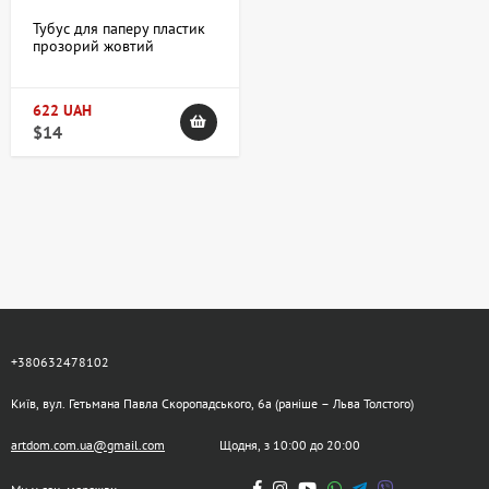
Тубус для паперу пластик
прозорий жовтий
довжина 65см d:8.3см
DKART & СRAFT
622 UAH
$14
+380632478102
Київ, вул. Гетьмана Павла Скоропадського, 6а (раніше – Льва Толстого)
artdom.com.ua@gmail.com
Щодня, з 10:00 до 20:00