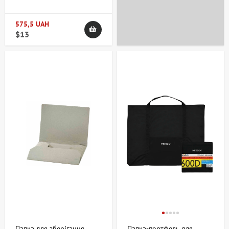
& CRAFT
575,5 UAH
$13
+38 063 247 8102
artdomua
+38 063 247 8102
+38 063 247 8102
Папка для зберігання
Папка-портфель для