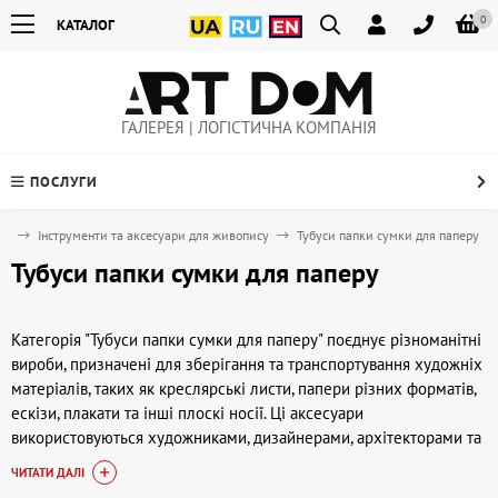
0
КАТАЛОГ
ГАЛЕРЕЯ | ЛОГІСТИЧНА КОМПАНІЯ
ПОСЛУГИ
ів
Інструменти та аксесуари для живопису
Тубуси папки сумки для паперу
Тубуси папки сумки для паперу
Категорія "Тубуси папки сумки для паперу" поєднує різноманітні
вироби, призначені для зберігання та транспортування художніх
матеріалів, таких як креслярські листи, папери різних форматів,
ескізи, плакати та інші плоскі носії. Ці аксесуари
використовуються художниками, дизайнерами, архітекторами та
студентами творчих вузів для зручного збереження та захисту
ЧИТАТИ ДАЛІ
своїх робіт від пошкоджень, забруднень та деформацій при