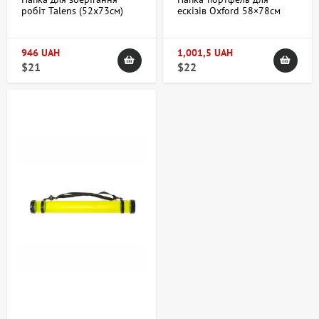
робіт Talens (52х73см)
ескізів Oxford 58×78см
картонна Royal Talens
MEEDEN
946 UAH
1,001,5 UAH
$21
$22