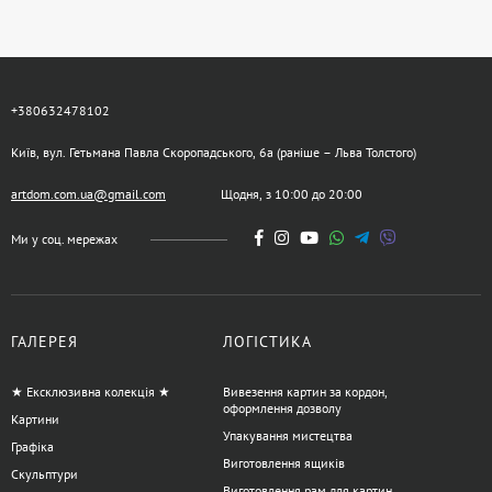
+380632478102
Київ, вул. Гетьмана Павла Скоропадського, 6а (раніше – Льва Толстого)
artdom.com.ua@gmail.com
Щодня, з 10:00 до 20:00
Ми у соц. мережах
ГАЛЕРЕЯ
ЛОГІСТИКА
★ Ексклюзивна колекція ★
Вивезення картин за кордон,
оформлення дозволу
Картини
Упакування мистецтва
Графіка
Виготовлення ящиків
Скульптури
Виготовлення рам для картин