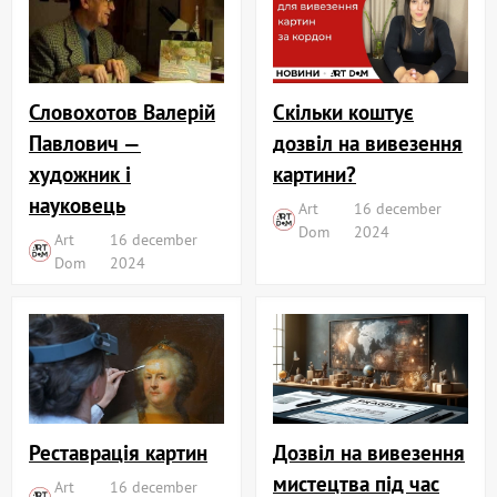
Словохотов Валерій
Скільки коштує
Павлович —
дозвіл на вивезення
художник і
картини?
науковець
Art
16 december
Dom
2024
Art
16 december
Dom
2024
Реставрація картин
Дозвіл на вивезення
мистецтва під час
Art
16 december