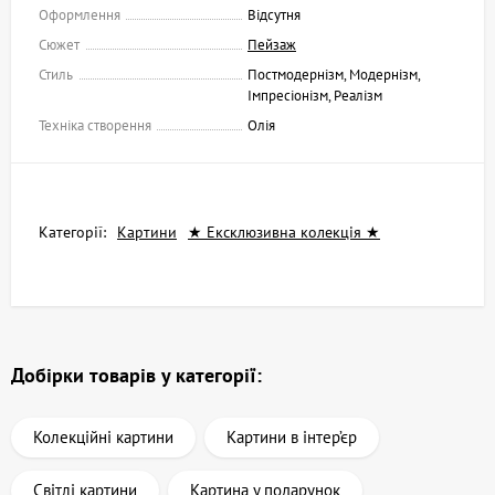
Оформлення
Відсутня
Сюжет
Пейзаж
Стиль
Постмодернізм, Модернізм,
Імпресіонізм, Реалізм
Техніка створення
Олія
Категорії:
Картини
★ Ексклюзивна колекція ★
Добірки товарів у категорії:
Колекційні картини
Картини в інтер’єр
Світлі картини
Картина у подарунок