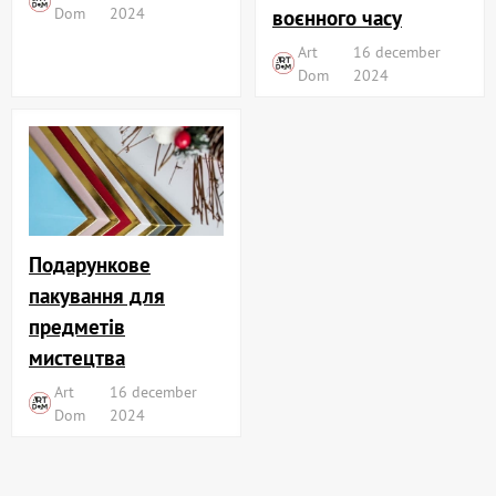
Dom
2024
воєнного часу
Art
16 december
Dom
2024
Подарункове
пакування для
предметів
мистецтва
Art
16 december
Dom
2024