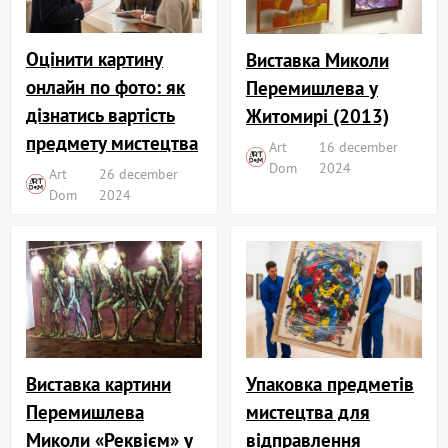
Оцінити картину
Виставка Миколи
онлайн по фото: як
Перемишлева у
дізнатись вартість
Житомирі (2013)
предмету мистецтва
Art
16 december
Dom
2024
Art
26 december
Dom
2024
Виставка картини
Упаковка предметів
Перемишлева
мистецтва для
Миколи «Реквієм» у
відправлення