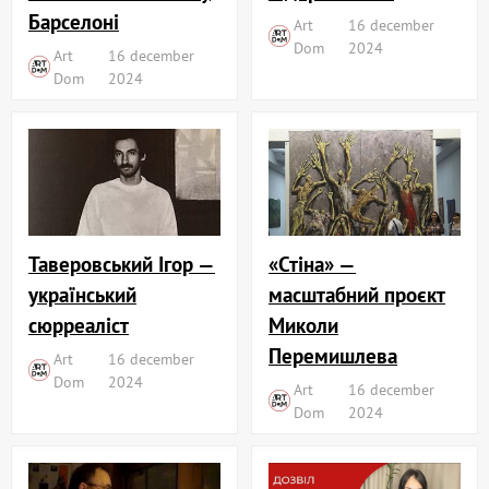
Барселоні
Art
16 december
Dom
2024
Art
16 december
Dom
2024
«Стіна» —
Таверовський Ігор —
масштабний проєкт
український
Миколи
сюрреаліст
Перемишлева
Art
16 december
Dom
2024
Art
16 december
Dom
2024