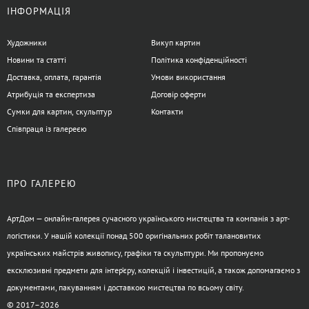
ІНФОРМАЦІЯ
Художники
Викуп картин
Новини та статті
Політика конфіденційності
Доставка, оплата, гарантія
Умови використання
Атрибуція та експертиза
Договір оферти
Сумки для картин, скульптур
Контакти
Співпраця із галереєю
ПРО ГАЛЕРЕЮ
АртДом — онлайн-галерея сучасного українського мистецтва та компанія з арт-
логістики. У нашій колекції понад 500 оригінальних робіт талановитих
українських майстрів живопису, графіки та скульптури. Ми пропонуємо
ексклюзивні предмети для інтер’єру, колекцій і інвестицій, а також допомагаємо з
документами, пакуванням і доставкою мистецтва по всьому світу.
© 2017–2026