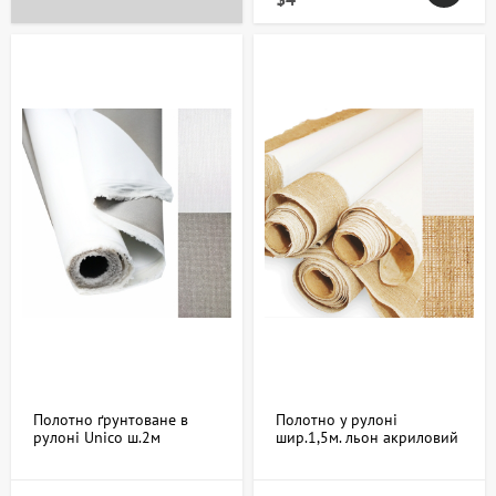
Полотно ґрунтоване в
Полотно у рулоні
рулоні Unico ш.2м
шир.1,5м. льон акриловий
бавовна дрібне зерно
ґрунт середнє зерно 500г/
326г/м²
м² ROSA