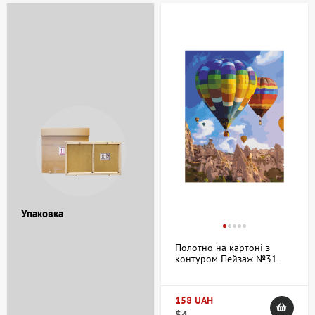
Упаковка
Полотно на картоні з
контуром Пейзаж №31
30х40 бавовна акрил
ROSA START
158 UAH
$4