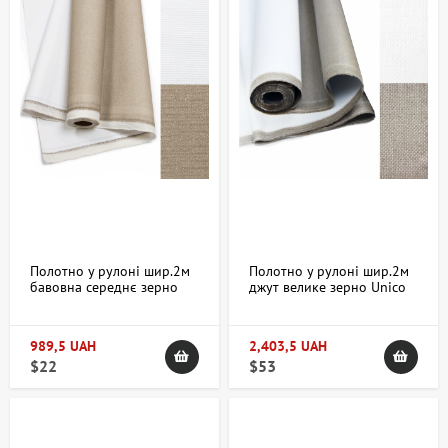
Полотно у рулоні шир.2м
Полотно у рулоні шир.2м
бавовна середнє зерно
джут велике зерно Unico
Unico 335 г/м²
584г/м²
989,5 UAH
2,403,5 UAH
$22
$53