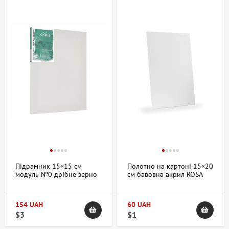
Підрамник 15×15 см
Полотно на картоні 15×20
модуль №0 дрібне зерно
см бавовна акрил ROSA
акрил італійська бавовна
Studio
Unico
154 UAH
60 UAH
$3
$1