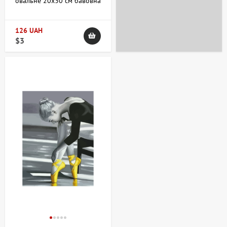
овальне 20х30 см бавовна
акрил ROSA Studio
126 UAH
$3