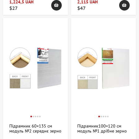
1,224,5 UAH
2,115 UAH
$27
$47
Підрамник 60×135 см
Підрамник100×120 см
модуль №2 середнє зерно
модуль №1 дрібне зерно
олійний грунт льон ROSA
акрил бавовна ROSA