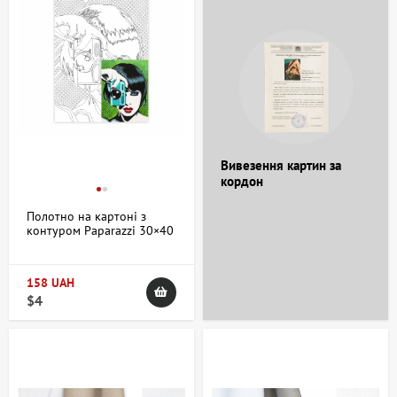
Вивезення картин за
кордон
Полотно на картоні з
контуром Paparazzi 30×40
бавовна акрил ROSA START
158 UAH
$4