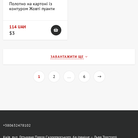
Полотно на картоні із
контуром Жовті пуанти
30х40 бавовна акрил
ROSA START
114 UAH
$3
ЗАВАНТАЖИТИ ЩЕ
1
2
...
6
+380632478102
Київ, вул. Гетьмана Павла Скоропадського, 6а (раніше – Льва Толстого)