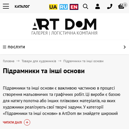
0
КАТАЛОГ
ГАЛЕРЕЯ | ЛОГІСТИЧНА КОМПАНІЯ
ПОСЛУГИ
Головна
Товари для художників
Підрамники та інші основи
Підрамники та інші основи
Підрамники та інші основи є важливою частиною в процесі
створення мальовничих та графічних робіт. Ці вироби є базою
для натягу полотна або інших плівкових матеріалів, на яких
художники реалізують свої творчі задуми. У категорії
«Підрамники та інші основи» в ArtDom ви знайдете широкий
вибір варіантів, які підійдуть як для професіоналів, так і для тих,
ЧИТАТИ ДАЛІ
хто тільки починає займатися живописом та декоруванням.