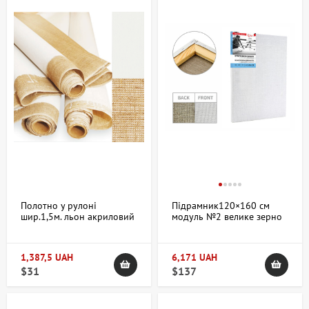
Полотно у рулоні
Підрамник120×160 см
шир.1,5м. льон акриловий
модуль №2 велике зерно
ґрунт дрібне зерно 300г/
олійний грунт льон ROSA
м² ROSA
1,387,5 UAH
6,171 UAH
$31
$137