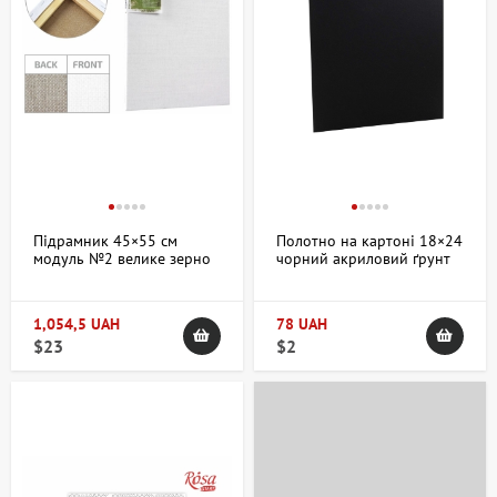
+38 063 247 8102
+38 063 247 8102
Підрамник 45×55 см
Полотно на картоні 18×24
модуль №2 велике зерно
чорний акриловий ґрунт
акрил джут Італія Unico
бавовна ROSA Studio
1,054,5 UAH
78 UAH
$23
$2