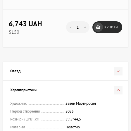
6,743 UAH
-
+
КУПИТИ
$150
Огляд
Характеристики
Художник
Завен Мартиросян
Період створення
2025
Розміри (Ш*В), см
59,5*44,5
Матеріал
Полотно