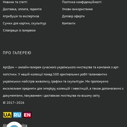
Новини та статті
Політика конфіденційності
Доставка, оплата, гарантія
Умови використання
Атрибуція та експертиза
Договір оферти
Сумки для картин, скульптур
Контакти
Співпраця із галереєю
ПРО ГАЛЕРЕЮ
АртДом — онлайн-галерея сучасного українського мистецтва та компанія з арт-
логістики. У нашій колекції понад 500 оригінальних робіт талановитих
українських майстрів живопису, графіки та скульптури. Ми пропонуємо
ексклюзивні предмети для інтер’єру, колекцій і інвестицій, а також допомагаємо з
документами, пакуванням і доставкою мистецтва по всьому світу.
© 2017–2026
XML-карта сайта