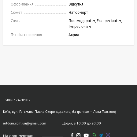
Оформлення
Відсутня
Сюжет
Натюрморт
Стиль
Постмодернізм, Експресіонізм,
Імпресіонізм
Техніка створення
Акрил
+380632478102
Київ, вул. Гетьмана Павла Скоропадського, 6а (раніше – Льва Толстого)
artdom.com.ua@gmail.com
Щодня, з 10:00 до 20:00
Ми у соц. мережах