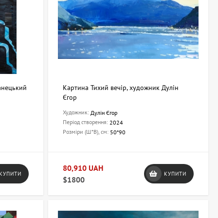
Манецький
Картина Тихий вечір, художник Дулін
Єгор
Художник:
Дулін Єгор
Період створення:
2024
Розміри (Ш*В), см:
50*90
80,910 UAH
КУПИТИ
КУПИТИ
$1800