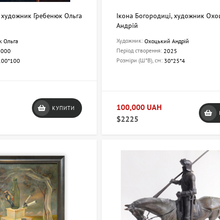
, художник Гребенюк Ольга
Ікона Богородиці, художник Ох
Андрій
Художник:
к Ольга
Охоцький Андрій
Період створення:
2000
2025
Розміри (Ш*В), см:
100*100
30*25*4
100,000 UAH
КУПИТИ
$2225