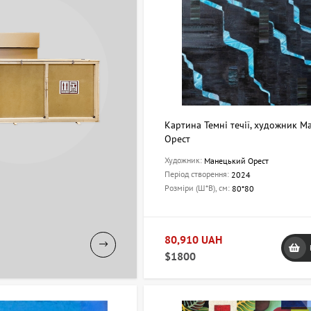
Картина Темні течії, художник 
Орест
Художник:
Манецький Орест
Період створення:
2024
Розміри (Ш*В), см:
80*80
80,910 UAH
$1800