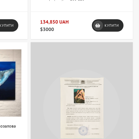
134,850 UAH
КУПИТИ
КУПИТИ
$3000
козалова