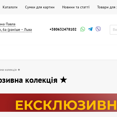
Каталоги
Сумки для картин
Новини та статті
Товари для
мана Павла
+380632478102
, 6а (раніше – Льва
на колекція ★
зивна колекція ★