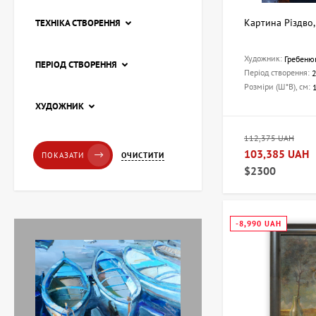
Картина Різдво
ТЕХНІКА СТВОРЕННЯ
Художник:
Гребеню
ПЕРІОД СТВОРЕННЯ
Період створення:
Розміри (Ш*В), см:
Картина Пірс, художниця
ХУДОЖНИК
Лоза Наталія
20,228 UAH
112,375 UAH
103,385 UAH
ОЧИСТИТИ
ПОКАЗАТИ
$2300
Картина Червоні
тюльпани, художник
Завен Мартиросян
11,238 UAH
-8,990 UAH
Картина Абстракція
триптих, художник Бурда
Ярослав
71,920 UAH