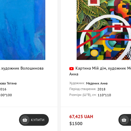
, художник Волошинова
Картина Мій дім, художник 
Анна
Художник:
ова Тетяна
Медяник Анна
Період створення:
2016
2018
Розміри (Ш*В), см:
100*100
110*110
67,425 UAH
КУПИТИ
$1500