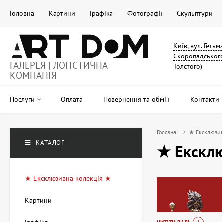
Головна
Картини
Графіка
Фотографії
Скульптури
Київ, вул. Геть
Скоропадського
ГАЛЕРЕЯ | ЛОГІСТИЧНА
Толстого)
КОМПАНІЯ
Послуги
Оплата
Повернення та обмін
Контакти
Головна
★ Ексклюзив
КАТАЛОГ
★ Ексклю
★ Ексклюзивна колекція ★
Картини