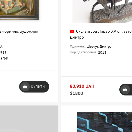
е чорнило, художник
Скульптура Лицар XV ст., авт
Дмитро
Художник:
А.
Шевчук Дмитро
Період створення:
1989
2018
69*68
80,910 UAH
КУПИТИ
$1800