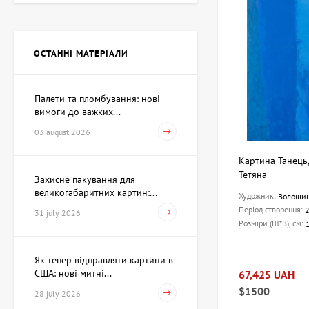
Картина Незалежність,
художник Кіт Валерій
ОСТАННІ МАТЕРІАЛИ
Ціна на запит
Палети та пломбування: нові
вимоги до важких...
Скульптура Пошук себе,
автор Шевчук Дмитро
03 august 2026
62,930 UAH
Картина Танець
Тетяна
Захисне пакування для
великогабаритних картин:...
Художник:
Волошин
Акварель Змова Амура та
Венери, художник Павлов
Період створення:
31 july 2026
Віктор
Розміри (Ш*В), см:
15,733 UAH
Як тепер відправляти картини в
США: нові митні...
67,425 UAH
Картина Перше березня,
$1500
28 july 2026
художник Рєпка
Олександр