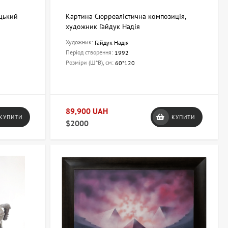
оцький
Картина Сюрреалістична композиція,
художник Гайдук Надія
Художник:
Гайдук Надія
Період створення:
1992
Розміри (Ш*В), см:
60*120
89,900 UAH
КУПИТИ
КУПИТИ
$2000