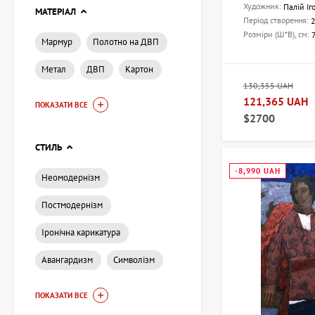
Художник:
Палій Іг
МАТЕРІАЛ
Період створення:
Розміри (Ш*В), см:
Мармур
Полотно на ДВП
Метал
ДВП
Картон
130,355 UAH
121,365 UAH
ПОКАЗАТИ ВСЕ
$2700
СТИЛЬ
-8,990 UAH
Неомодернізм
Постмодернізм
Іронічна карикатура
Авангардизм
Символізм
ПОКАЗАТИ ВСЕ