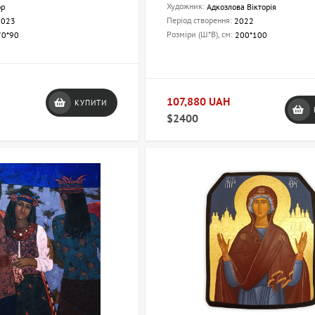
Художник:
ор
Адкозлова Вікторія
Період створення:
2023
2022
Розміри (Ш*В), см:
70*90
200*100
107,880 UAH
КУПИТИ
$2400