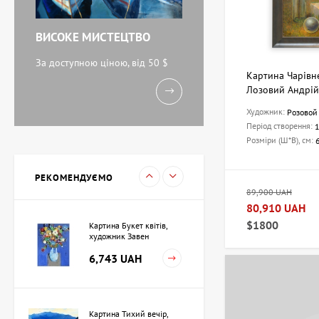
ВИСОКЕ МИСТЕЦТВО
Акварель Біля моря,
художник Кокін Михайло
За доступною ціною, від 50 $
Картина Чарівн
11,238 UAH
Лозовий Андрій
Художник:
Розовой 
Період створення:
Картина Вечоріє,
Розміри (Ш*В), см:
художник Кузьменко Ігор
15,733 UAH
РЕКОМЕНДУЄМО
89,900 UAH
80,910 UAH
$1800
Картина Букет квітів,
художник Завен
Мартиросян
6,743 UAH
Картина Тихий вечір,