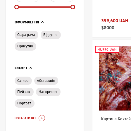
359,600 UAH
ОФОРМЛЕННЯ
$8000
Стара рама
Відсутня
Присутня
-8,990 UAH
СЮЖЕТ
Сатира
Абстракція
Пейзаж
Натюрморт
Портрет
ПОКАЗАТИ ВСЕ
Картина Коктейл