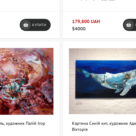
179,800 UAH
КУПИТИ
$4000
ь, художник Палій Ігор
Картина Синій кит, художник Ад
Вікторія