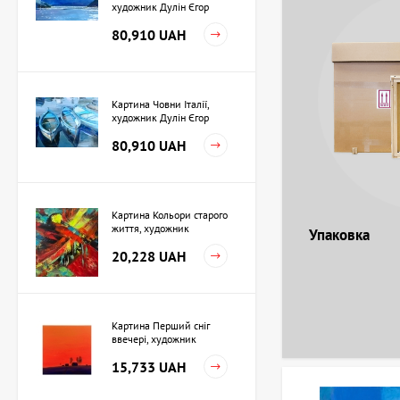
художник Дулін Єгор
80,910 UAH
Картина Човни Італії,
художник Дулін Єгор
80,910 UAH
Картина Кольори старого
життя, художник
Упаковка
Кузьменко Ігор
20,228 UAH
Картина Перший сніг
ввечері, художник
Кузьменко Ігор
15,733 UAH