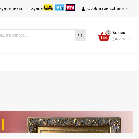
 художників
Художники
Ще
Особистий кабінет
Кошик
0
(порожньо)