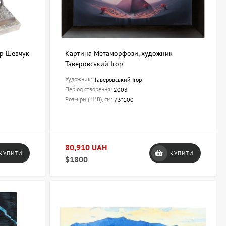
ор Шевчук
Картина Метаморфози, художник
Таверовський Ігор
Художник:
Таверовський Ігор
Період створення:
2003
Розміри (Ш*В), см:
73*100
80,910 UAH
КУПИТИ
КУПИТИ
$1800