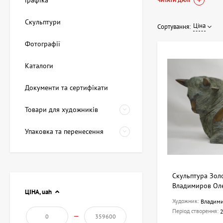
Графіка
ЧИТАТИ ДАЛІ
Скульптури
Ціна
Сортування:
Фотографії
Каталоги
Документи та сертифікати
Товари для художників
Упаковка та перенесення
Ексклюзивна колекц
Кожен витвір — ориг
унікальність.
У колекції представ
Скульптура Золо
різноманіття україн
Владимиров Оле
ЦІНА,
uah
часом зростає.
Художник:
Владими
Період створення:
Інвестиції в мистец
—