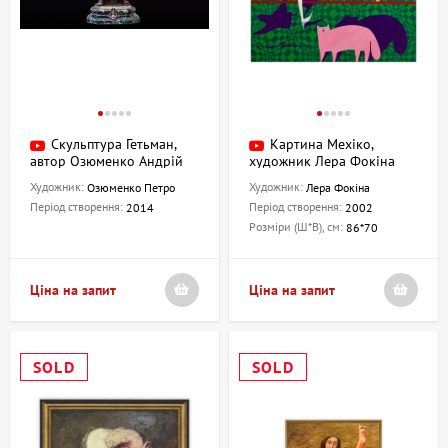
Скульптура Гетьман,
Картина Мехіко,
автор Озюменко Андрій
художник Лера Фокіна
Художник:
Художник:
Озюменко Петро
Лера Фокіна
Період створення:
Період створення:
2014
2002
Розміри (Ш*В), см:
86*70
Ціна на запит
Ціна на запит
SOLD
SOLD