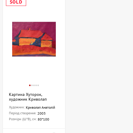
SOLD
Картина Хуторок,
художник Криволап
Анатолій
Художник:
Криволап Анатолій
Період створення:
2003
Розміри (Ш*В), см:
80*100