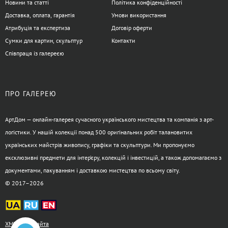
Новини та статті
Політика конфіденційності
Доставка, оплата, гарантія
Умови використання
Атрибуція та експертиза
Договір оферти
Сумки для картин, скульптур
Контакти
Співпраця із галереєю
ПРО ГАЛЕРЕЮ
АртДом — онлайн-галерея сучасного українського мистецтва та компанія з арт-
логістики. У нашій колекції понад 500 оригінальних робіт талановитих
українських майстрів живопису, графіки та скульптури. Ми пропонуємо
ексклюзивні предмети для інтер’єру, колекцій і інвестицій, а також допомагаємо з
документами, пакуванням і доставкою мистецтва по всьому світу.
© 2017–2026
XML-карта сайта