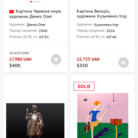
Картина Червоне море,
Картина Вечоріє,
художник Кузьменко Ігор
художник Демко Олег
Художник:
Художник:
Демко Олег
Кузьменко Ігор
Період створення:
Період створення:
2008
2026
Розміри (Ш*В), см:
Розміри (Ш*В), см:
65*81
40*40
22,475 UAH
17,980 UAH
15,733 UAH
$400
$350
SOLD