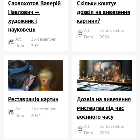
Словохотов Валерій
Скільки коштує
Павлович —
дозвіл на вивезення
художник і
картини?
науковець
Art
16 december
Dom
2024
Art
16 december
Dom
2024
Реставрація картин
Дозвіл на вивезення
мистецтва під час
Art
16 december
Dom
2024
воєнного часу
Art
16 december
Dom
2024