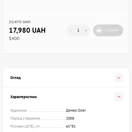
22,475 UAH
17,980 UAH
-
+
КУПИТИ
$400
Огляд
Характеристики
Художник
Демко Олег
Період створення
2008
Розміри (Ш*В), см
65*81