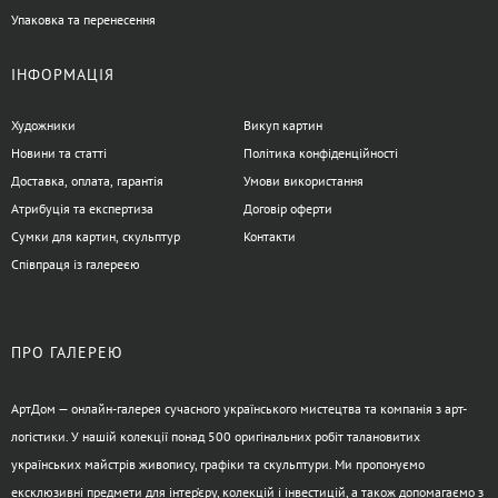
Упаковка та перенесення
ІНФОРМАЦІЯ
Художники
Викуп картин
Новини та статті
Політика конфіденційності
Доставка, оплата, гарантія
Умови використання
Атрибуція та експертиза
Договір оферти
Сумки для картин, скульптур
Контакти
Співпраця із галереєю
ПРО ГАЛЕРЕЮ
АртДом — онлайн-галерея сучасного українського мистецтва та компанія з арт-
логістики. У нашій колекції понад 500 оригінальних робіт талановитих
українських майстрів живопису, графіки та скульптури. Ми пропонуємо
ексклюзивні предмети для інтер’єру, колекцій і інвестицій, а також допомагаємо з