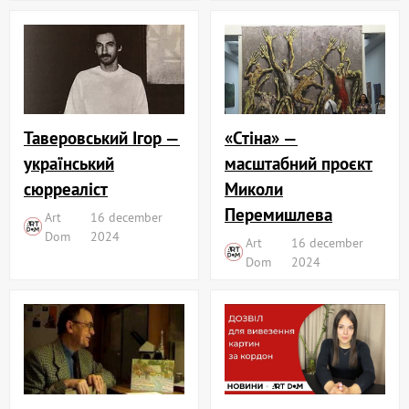
«Стіна» —
Таверовський Ігор —
масштабний проєкт
український
Миколи
сюрреаліст
Перемишлева
Art
16 december
Dom
2024
Art
16 december
Dom
2024