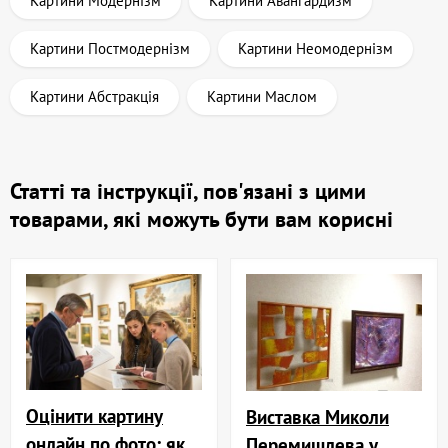
Картини Модернізм
Картини Авангардизм
Картини Постмодернізм
Картини Неомодернізм
Картини Абстракція
Картини Маслом
Статті та інструкції, пов'язані з цими
товарами, які можуть бути вам корисні
Оцінити картину
Виставка Миколи
онлайн по фото: як
Перемишлева у