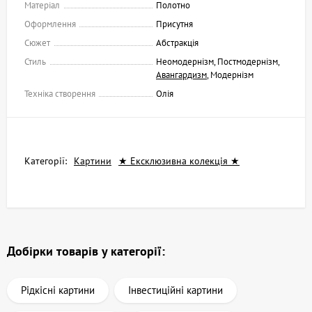
Матеріал
Полотно
Оформлення
Присутня
Сюжет
Абстракція
Стиль
Неомодернізм, Постмодернізм,
Авангардизм
, Модернізм
Техніка створення
Олія
Категорії:
Картини
★ Ексклюзивна колекція ★
Добірки товарів у категорії:
Рідкісні картини
Інвестиційні картини