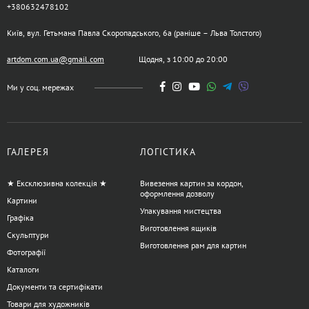
+380632478102
Київ, вул. Гетьмана Павла Скоропадського, 6а (раніше – Льва Толстого)
artdom.com.ua@gmail.com
Щодня, з 10:00 до 20:00
Ми у соц. мережах
ГАЛЕРЕЯ
ЛОГІСТИКА
★ Ексклюзивна колекція ★
Вивезення картин за кордон,
оформлення дозволу
Картини
Упакування мистецтва
Графіка
Виготовлення ящиків
Скульптури
Виготовлення рам для картин
Фотографії
Каталоги
Документи та сертифікати
Товари для художників