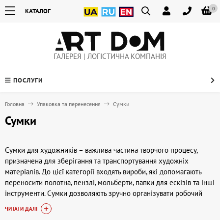
0
КАТАЛОГ
ГАЛЕРЕЯ | ЛОГІСТИЧНА КОМПАНІЯ
ПОСЛУГИ
Головна
Упаковка та перенесення
Сумки
Сумки
Сумки для художників – важлива частина творчого процесу,
призначена для зберігання та транспортування художніх
матеріалів. До цієї категорії входять вироби, які допомагають
переносити полотна, пензлі, мольберти, папки для ескізів та інші
інструменти. Сумки дозволяють зручно організувати робочий
простір поза студією та зберегти матеріали в цілості під час
ЧИТАТИ ДАЛІ
поїздок на пленер чи виставку. У artdom.com.ua представлені