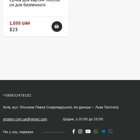
см для безпечного
перенесення творів
мистецтва
1,050 UAH
$23
+380632478102
Київ, вул. Гетьмана Павла Скоропадського, 6а (раніше – Льва Толстого)
artdom.com.ua@gmail.com
Щодня, з 10:00 до 20:00
Ми у соц. мережах