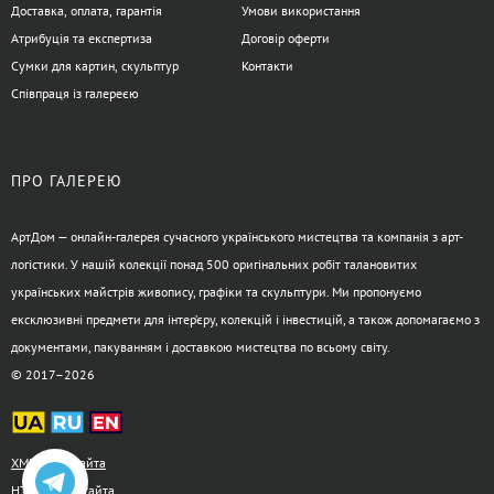
Доставка, оплата, гарантія
Умови використання
Атрибуція та експертиза
Договір оферти
Сумки для картин, скульптур
Контакти
Співпраця із галереєю
ПРО ГАЛЕРЕЮ
АртДом — онлайн-галерея сучасного українського мистецтва та компанія з арт-
логістики. У нашій колекції понад 500 оригінальних робіт талановитих
українських майстрів живопису, графіки та скульптури. Ми пропонуємо
ексклюзивні предмети для інтер’єру, колекцій і інвестицій, а також допомагаємо з
документами, пакуванням і доставкою мистецтва по всьому світу.
© 2017–2026
XML-карта сайта
HTML-карта сайта