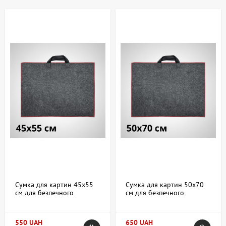
різні варіанти, розраховані на різні види творчості та завдання,
що робить пошук відповідної сумки зручним та швидким.
Де купити сумки в Києві та Україні —
асортимент та особливості
У магазині АртДом доступний широкий вибір сумок,
орієнтованих на художників та дизайнерів із різними потребами.
Серед основних типів можна назвати:
Сумки для пензлів та дрібного приладдя – компактні
моделі з відділеннями, що дозволяють акуратно
розмістити інструменти.
Портфелі та сумки для планшетів та альбомів -
забезпечують збереження паперу та готових робіт.
Сумки для полотна та мольбертів — розширені варіанти з
Сумка для картин 45х55
Сумка для картин 50х70
посиленою конструкцією для перевезення
см для безпечного
см для безпечного
великогабаритних предметів.
перенесення творів
перенесення творів
мистецтва
мистецтва
Рюкзаки з відділеннями для матеріалів та особистих
речей – зручно для пленерної роботи та подорожей.
550 UAH
650 UAH