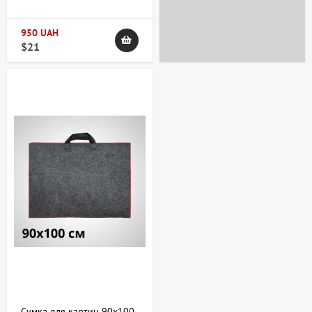
перенесення творів
мистецтва
+38 063 247 8102
artdomua
950 UAH
$21
+38 063 247 8102
+38 063 247 8102
Сумка для картин 90х100