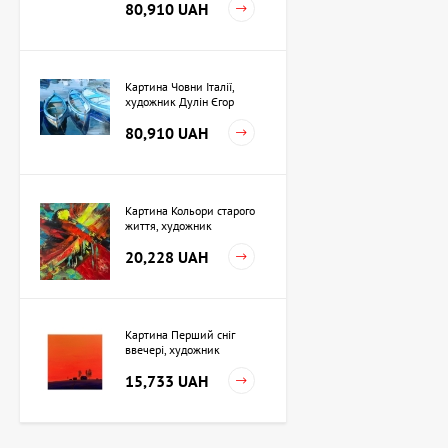
80,910 UAH
Картина Човни Італії,
художник Дулін Єгор
80,910 UAH
Картина Кольори старого
життя, художник
Кузьменко Ігор
20,228 UAH
Картина Перший сніг
ввечері, художник
Кузьменко Ігор
15,733 UAH