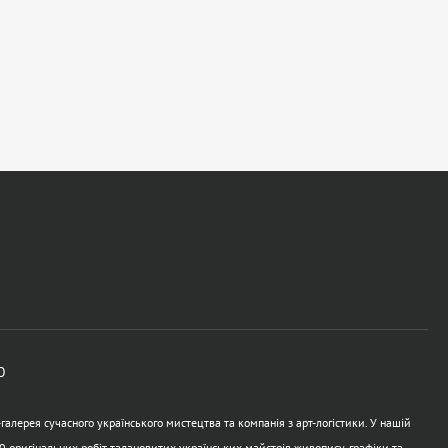
Ю
алерея сучасного українського мистецтва та компанія з арт-логістики. У нашій
0 оригінальних робіт талановитих українських майстрів живопису, графіки та