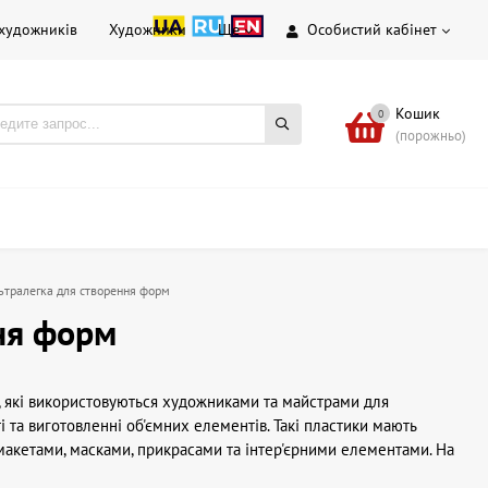
 художників
Художники
Ще
Особистий кабінет
Кошик
0
(порожньо)
льтралегка для створення форм
ння форм
и, які використовуються художниками та майстрами для
 та виготовленні об'ємних елементів. Такі пластики мають
 макетами, масками, прикрасами та інтер'єрними елементами. На
фи та полегшені конструкції без зайвого навантаження на основу.