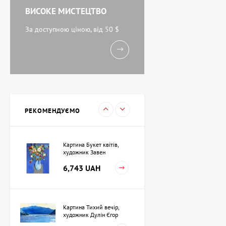
ВИСОКЕ МИСТЕЦТВО
Акварель Біля моря,
художник Кокін Михайло
За доступною ціною, від 50 $
11,238 UAH
Картина Вечоріє,
художник Кузьменко Ігор
15,733 UAH
РЕКОМЕНДУЄМО
Картина Букет квітів,
художник Завен
Мартиросян
6,743 UAH
Картина Тихий вечір,
художник Дулін Єгор