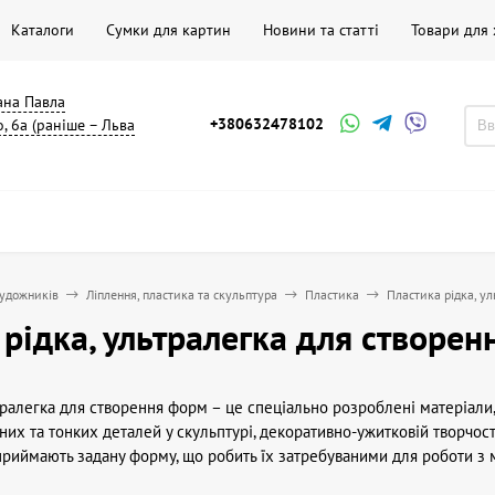
Каталоги
Сумки для картин
Новини та статті
Товари для
мана Павла
+380632478102
, 6а (раніше – Льва
художників
Ліплення, пластика та скульптура
Пластика
Пластика рідка, у
 рідка, ультралегка для створе
ьтралегка для створення форм – це спеціально розроблені матеріал
х та тонких деталей у скульптурі, декоративно-ужитковій творчості
 приймають задану форму, що робить їх затребуваними для роботи з
йних важких мас, рідка пластика дозволяє створювати глибокі рельє