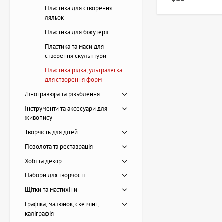
Пластика для створення
При виборі пластики
ляльок
Призначення 
Пластика для біжутерії
декоративних 
Пластика та маси для
Швидкість за
створення скульптури
тим складніш
Пластика рідка, ультралегка
Сумісність із
для створення форм
Пластичність 
Ліногравюра та різьблення
конструкцій.
Колір та проз
Інструменти та аксесуари для
задуму.
живопису
Творчість для дітей
Рідка пластика під
artdom.com.ua предс
Позолота та реставрація
Хобі та декор
Є питання щ
Набори для творчості
Щітки та мастихіни
Графіка, малюнок, скетчінг,
каліграфія