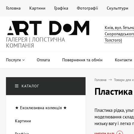
Головна
Картини
Графіка
Фотографії
Скульптури
Київ, вул. Геть
Скоропадського
ГАЛЕРЕЯ | ЛОГІСТИЧНА
Толстого)
КОМПАНІЯ
Послуги
Оплата
Повернення та обмін
Контакти
Головна
Товари для 
КАТАЛОГ
Пластика
★ Ексклюзивна колекція ★
Пластика рідка, ул
моделювання складни
Картини
низьку вагу і легко
відміну від традиці