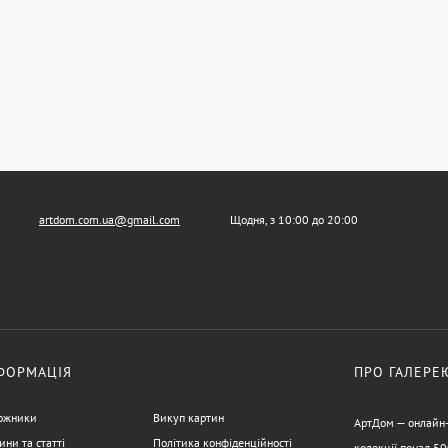
artdom.com.ua@gmail.com
Щодня, з 10:00 до 20:00
ФОРМАЦІЯ
ПРО ГАЛЕРЕ
ожники
Викуп картин
АртДом — онлайн-г
ини та статті
Політика конфіденційності
колекції понад 50