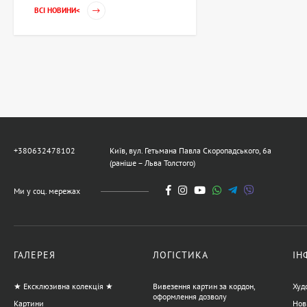
ВСІ НОВИНИ<
Гільза Без назви,
художник Криволап
Анатолій
Ціна на запит
Скульптура Золотий
телець, автор Владимиров
Олексій
+380632478102
Київ, вул. Гетьмана Павла Скоропадського, 6а
359,600 UAH
(раніше – Льва Толстого)
Ми у соц. мережах
Картина Вкрадений світ,
художник Бурда Ярослав
44,950 UAH
ГАЛЕРЕЯ
ЛОГІСТИКА
ІН
★ Ексклюзивна колекція ★
Вивезення картин за кордон,
Худ
Картина Гола, художник
оформлення дозволу
Картини
Нов
Корсунь Дмитро