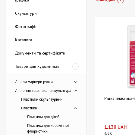
Графіка
ЧИТАТИ ДАЛІ
Купити Пласт
Скульптури
доставка
Фотографії
У магазині АртДом п
Каталоги
відрізняються за ст
набори для моделюва
Документи та сертифікати
барвниками та текс
Товари для художників
Рідка пластик
Ультралегкі с
Прозорі та ко
Лінери маркери ручки
Кошти з різни
Ліплення, пластика та скульптура
Набори для д
Рідка пластика-
Пластилін скульптурний
Замовлення на artdo
Пластика
хто цінує оперативн
Пластика для дітей
Як вибрати 
Пластика для керамічної
1,130 UAH
флористики
$25