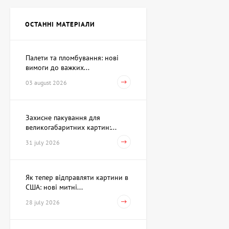
Картина Незалежність,
художник Кіт Валерій
ОСТАННІ МАТЕРІАЛИ
Ціна на запит
Палети та пломбування: нові
вимоги до важких...
Скульптура Пошук себе,
автор Шевчук Дмитро
03 august 2026
62,930 UAH
Захисне пакування для
великогабаритних картин:...
Акварель Змова Амура та
Венери, художник Павлов
31 july 2026
Віктор
15,733 UAH
Як тепер відправляти картини в
США: нові митні...
Картина Перше березня,
28 july 2026
художник Рєпка
Олександр
35,960 UAH