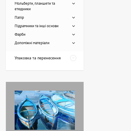
Мольберти, планшети та
етюдники
Папір
Підрамники та інші основи
Картина Пірс, художниця
Фарби
Лоза Наталія
Допоміжні матеріали
20,228 UAH
Упаковка та перенесення
Картина Червоні
тюльпани, художник
Завен Мартиросян
11,238 UAH
Картина Абстракція
триптих, художник Бурда
Ярослав
71,920 UAH