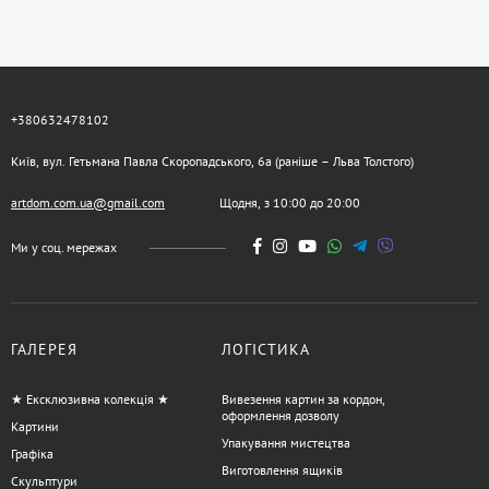
+380632478102
Київ, вул. Гетьмана Павла Скоропадського, 6а (раніше – Льва Толстого)
artdom.com.ua@gmail.com
Щодня, з 10:00 до 20:00
Ми у соц. мережах
ГАЛЕРЕЯ
ЛОГІСТИКА
★ Ексклюзивна колекція ★
Вивезення картин за кордон,
оформлення дозволу
Картини
Упакування мистецтва
Графіка
Виготовлення ящиків
Скульптури