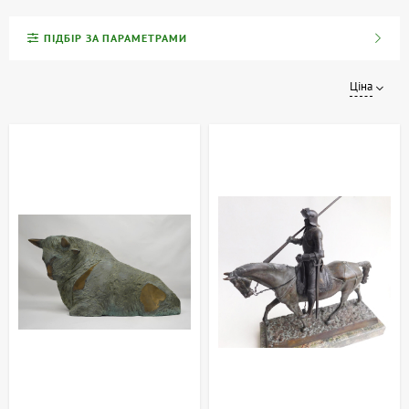
Ми пропонуємо роботи українських, радянських (УССР та СРСР)
та сучасних скульпторів, виконані з різних матеріалів та у
ПІДБІР ЗА ПАРАМЕТРАМИ
найрізноманітніших техніках.
Ціна
Скульптура та декоративно-ужиткове мистецтво
Скульптура є однією з форм пластичного мистецтва, яка
художньо формує навколишній простір та наповнює його
естетикою та змістом. Поряд з архітектурою, вона створює
особливу атмосферу у побуті та інтер'єрі. Твори декоративно-
ужиткового мистецтва, до яких часто відносять і малі форми
скульптури, мають такі особливості:
Естетична якість:
Кожен твір не тільки функціональний, а й
тішить погляд.
Художній ефект:
Образи та форми втілюють творчі задуми
автора.
Прикраса інтер'єру:
Скульптура покликана доповнювати
простір та формувати стиль.