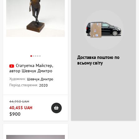
Доставка поштою по
всьому світу
Статуетка Майстер,
автор Шевчук Дмитро
Художник:
Шевчук Дмитро
Період створення:
2020
44,950 UAH
40,455 UAH
$900