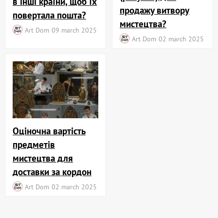
в інші країни, щоб їх
продажу витвору
повертала пошта?
мистецтва?
Art Dom
09 march 2025
Art Dom
02 march 2025
Оціночна вартість
предметів
мистецтва для
доставки за кордон
Art Dom
02 march 2025