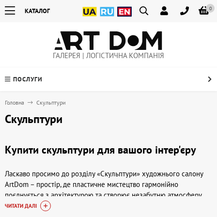
0
КАТАЛОГ
ГАЛЕРЕЯ | ЛОГІСТИЧНА КОМПАНІЯ
ПОСЛУГИ
Головна
Скульптури
Скульптури
Купити скульптури для вашого інтер'єру
Ласкаво просимо до розділу «Скульптури» художнього салону
ArtDom – простір, де пластичне мистецтво гармонійно
поєднується з архітектурою та створює незабутню атмосферу.
Скульптури здатні пожвавити будь-яке приміщення, внести
ЧИТАТИ ДАЛІ
ідейно-образний початок і підкреслити вашу індивідуальність.