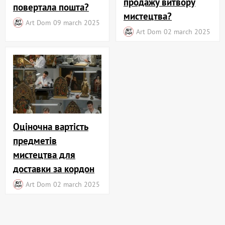
продажу витвору
повертала пошта?
мистецтва?
Art Dom
09 march 2025
Art Dom
02 march 2025
Оціночна вартість
предметів
мистецтва для
доставки за кордон
Art Dom
02 march 2025