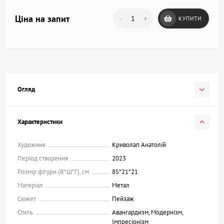
Ціна на запит
-
+
КУПИТИ
Огляд
Характеристики
Художник
Криволап Анатолій
Період створення
2023
Розмір фігури (В*Ш*Г), см
85*21*21
Матеріал
Метал
Сюжет
Пейзаж
Стиль
Авангардизм, Модернізм,
Імпресіонізм