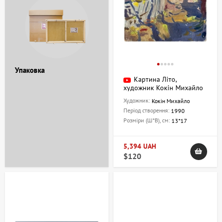
Упаковка
Картина Літо,
художник Кокін Михайло
Художник:
Кокін Михайло
Період створення:
1990
Розміри (Ш*В), см:
13*17
5,394 UAH
$120