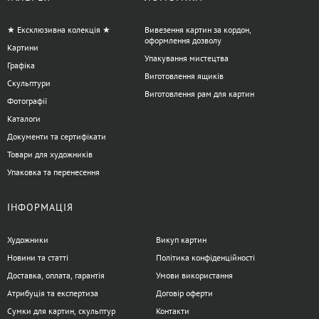
★ Ексклюзивна колекція ★
Вивезення картин за кордон,
оформлення дозволу
Картини
Упакування мистецтва
Графіка
Виготовлення ящиків
Скульптури
Виготовлення рам для картин
Фотографії
Каталоги
Документи та сертифікати
Товари для художників
Упаковка та перенесення
ІНФОРМАЦІЯ
Художники
Викуп картин
Новини та статті
Політика конфіденційності
Доставка, оплата, гарантія
Умови використання
Атрибуція та експертиза
Договір оферти
Сумки для картин, скульптур
Контакти