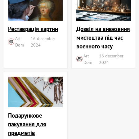
Реставрація картин
Дозвіл на вивезення
мистецтва під час
Art
16 december
Dom
2024
воєнного часу
Art
16 december
Dom
2024
Подарункове
пакування для
предметів