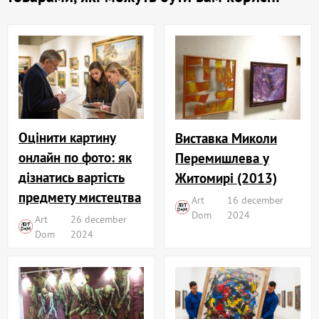
Оцінити картину
Виставка Миколи
онлайн по фото: як
Перемишлева у
дізнатись вартість
Житомирі (2013)
предмету мистецтва
Art
16 december
Dom
2024
Art
26 december
Dom
2024