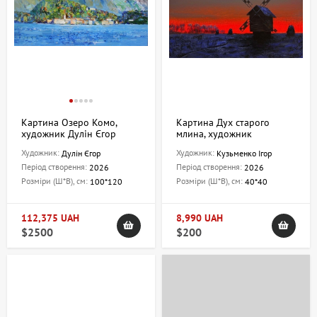
Картина Озеро Комо,
Картина Дух старого
художник Дулін Єгор
млина, художник
Кузьменко Ігор
Художник:
Художник:
Дулін Єгор
Кузьменко Ігор
Період створення:
Період створення:
2026
2026
Розміри (Ш*В), см:
Розміри (Ш*В), см:
100*120
40*40
112,375 UAH
8,990 UAH
$2500
$200