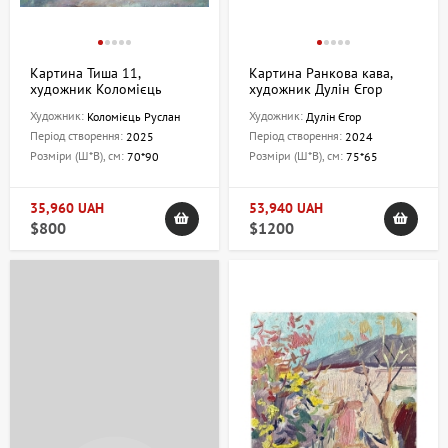
Картина Тиша 11,
Картина Ранкова кава,
художник Коломієць
художник Дулін Єгор
Руслан
Художник:
Художник:
Коломієць Руслан
Дулін Єгор
Період створення:
Період створення:
2025
2024
Розміри (Ш*В), см:
Розміри (Ш*В), см:
70*90
75*65
35,960 UAH
53,940 UAH
$800
$1200