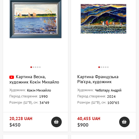
Картина Весна,
Картина Французька
Рів'єра, художник
художник Кокін Михайло
Чеботару Андрій
Художник:
Художник:
Кокін Михайло
Чеботару Андрій
Період створення:
Період створення:
1990
2024
Розміри (Ш*В), см:
Розміри (Ш*В), см:
34*49
100*65
20,228 UAH
40,455 UAH
$450
$900