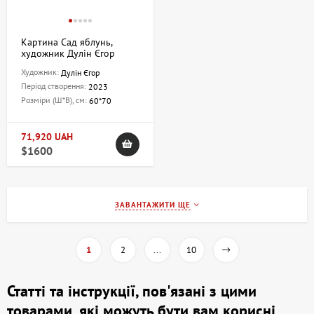
Картина Сад яблунь,
художник Дулін Єгор
Художник:
Дулін Єгор
Період створення:
2023
Розміри (Ш*В), см:
60*70
71,920 UAH
$1600
ЗАВАНТАЖИТИ ЩЕ
1
2
...
10
Статті та інструкції, пов'язані з цими
товарами, які можуть бути вам корисні