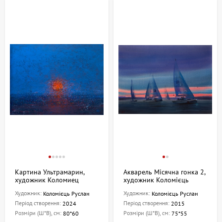
Картина Ультрамарин,
Акварель Місячна гонка 2,
художник Коломиец
художник Коломієць
Руслан
Руслан
Художник:
Художник:
Коломієць Руслан
Коломієць Руслан
Період створення:
Період створення:
2024
2015
Розміри (Ш*В), см:
Розміри (Ш*В), см:
80*60
75*55