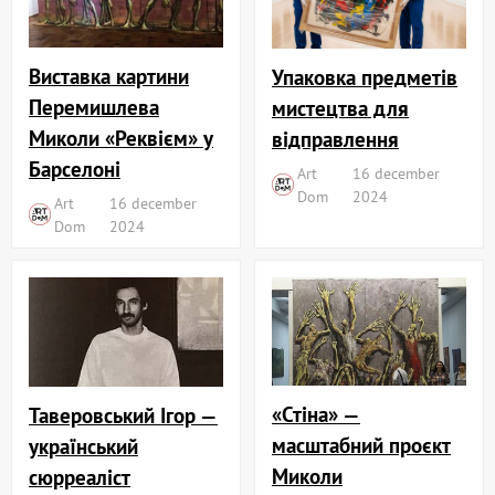
Виставка картини
Упаковка предметів
Перемишлева
мистецтва для
Миколи «Реквієм» у
відправлення
Барселоні
Art
16 december
Dom
2024
Art
16 december
Dom
2024
«Стіна» —
Таверовський Ігор —
масштабний проєкт
український
Миколи
сюрреаліст