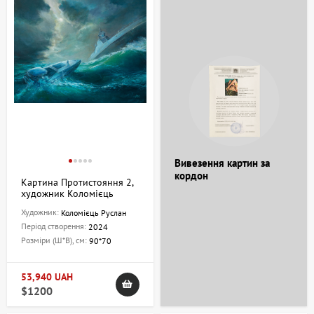
Вивезення картин за
кордон
Картина Протистояння 2,
художник Коломієць
Руслан
Художник:
Коломієць Руслан
Період створення:
2024
Розміри (Ш*В), см:
90*70
53,940 UAH
$1200