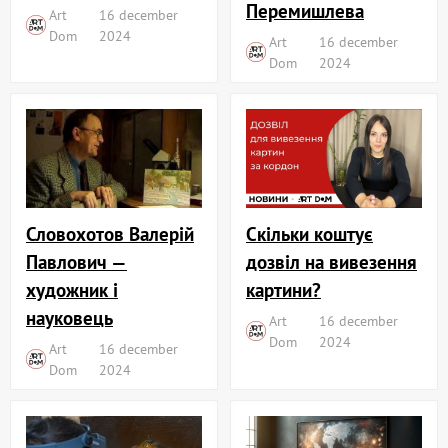
Перемишлева
Art
16 december
Dom
2024
Art
16 december
Dom
2024
Словохотов Валерій
Скільки коштує
Павлович —
дозвіл на вивезення
художник і
картини?
науковець
Art
16 december
Dom
2024
Art
16 december
Dom
2024