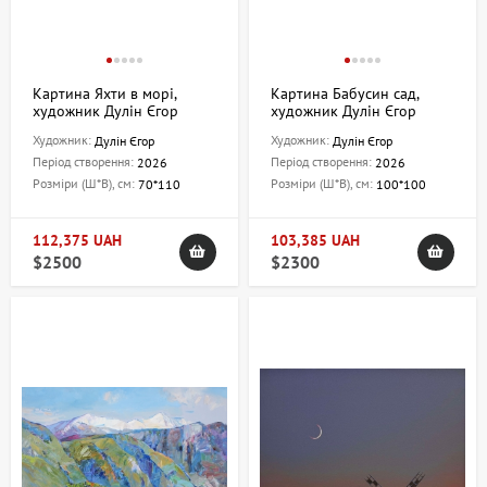
Картина Яхти в морі,
Картина Бабусин сад,
художник Дулін Єгор
художник Дулін Єгор
Художник:
Художник:
Дулін Єгор
Дулін Єгор
Період створення:
Період створення:
2026
2026
Розміри (Ш*В), см:
Розміри (Ш*В), см:
70*110
100*100
112,375 UAH
103,385 UAH
$2500
$2300