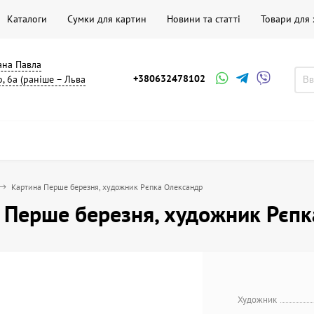
Каталоги
Сумки для картин
Новини та статті
Товари для
мана Павла
+380632478102
, 6а (раніше – Льва
Картина Перше березня, художник Рєпка Олександр
 Перше березня, художник Рєпк
Художник