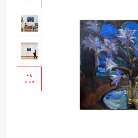
+ 6
фото