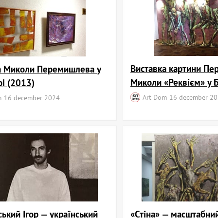
Виставка картини П
а Миколи Перемишлева у
Миколи «Реквієм» у 
і (2013)
Art Dom
16 december 2
m
16 december 2024
ький Ігор — український
«Стіна» — масштабни