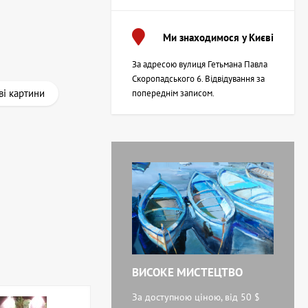
Ми знаходимося у Києві
За адресою вулиця Гетьмана Павла
Скоропадського 6. Відвідування за
ві картини
попереднім записом.
ВИСОКЕ МИСТЕЦТВО
За доступною ціною, від 50 $