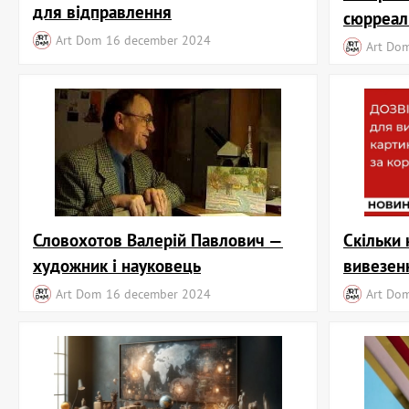
для відправлення
сюрреал
Art Dom
16 december 2024
Art Do
Словохотов Валерій Павлович —
Скільки 
художник і науковець
вивезен
Art Dom
16 december 2024
Art Do