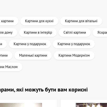
і картини
Картини для кухні
Картини для вітальні
для дому
Картини в інтер’єр
Світлі картини
Яскра
ни
Картина у подарунок
Картина у подарунок
ртини
Маленькі картини
Картини Модернізм
ини Маслом
оварами, які можуть бути вам корисні