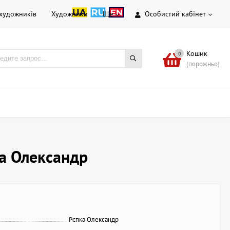
 художників
Художники
Ще
Особистий кабінет
Кошик
0
(порожньо)
а Олександр
Рєпка Олександр