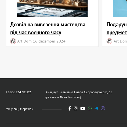
Дозвіл на вивезення мистецтва
Подарун
під час воєнного часу
предмет
Art Dom
16 december 2024
Art Do
+380632478102
Київ, вул. Гетьмана Павла Скоропадського, 6а
(раніше – Льва Толстого)
Ми у соц. мережах