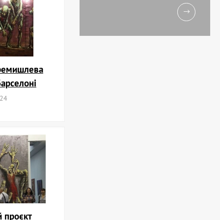
еремишлева
Барселоні
024
й проєкт