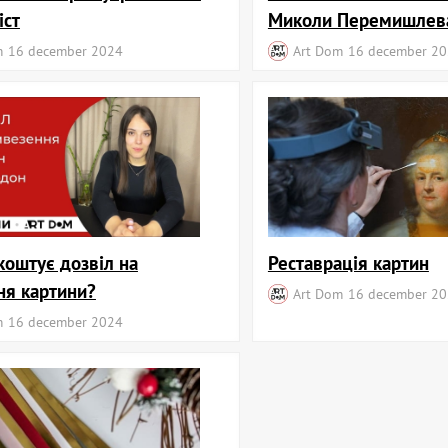
іст
Миколи Перемишлев
m
16 december 2024
Art Dom
16 december 2
коштує дозвіл на
Реставрація картин
ня картини?
Art Dom
16 december 2
m
16 december 2024