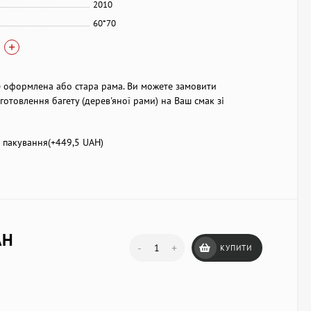
2010
60*70
 оформлена або стара рама. Ви можете замовити
готовлення багету (дерев'яної рами) на Ваш смак зі
пакування(+
449,5 UAH
)
AH
-
+
КУПИТИ