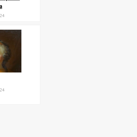
а
024
024