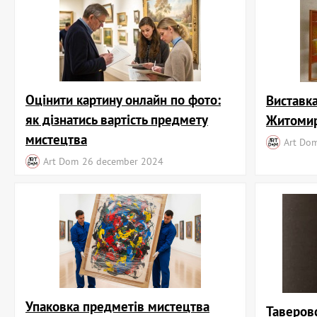
Оцінити картину онлайн по фото:
Виставк
як дізнатись вартість предмету
Житомир
мистецтва
Art Do
Art Dom
26 december 2024
Упаковка предметів мистецтва
Таверовс