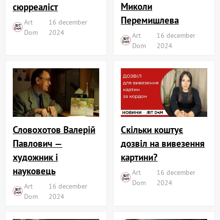
Миколи
сюрреаліст
Перемишлева
Art
16 december
Dom
2024
Art
16 december
Dom
2024
Словохотов Валерій
Скільки коштує
Павлович —
дозвіл на вивезення
художник і
картини?
науковець
Art
16 december
Dom
2024
Art
16 december
Dom
2024