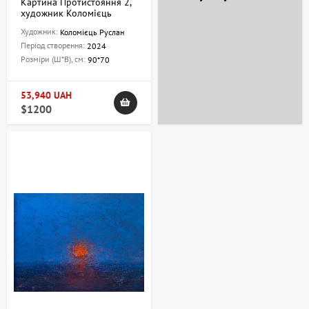
Картина Протистояння 2,
художник Коломієць
Руслан
Художник:
Коломієць Руслан
Період створення:
2024
Розміри (Ш*В), см:
90*70
53,940 UAH
$1200