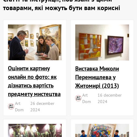
товарами, які можуть бути вам корисні
Оцінити картину
Виставка Миколи
онлайн по фото: як
Перемишлева у
дізнатись вартість
Житомирі (2013)
предмету мистецтва
Art
16 december
Dom
2024
Art
26 december
Dom
2024