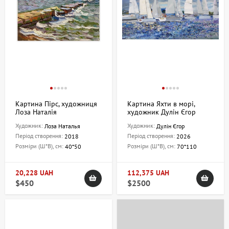
Картина Пірс, художниця
Картина Яхти в морі,
Лоза Наталія
художник Дулін Єгор
Художник:
Художник:
Лоза Наталья
Дулін Єгор
Період створення:
Період створення:
2018
2026
Розміри (Ш*В), см:
Розміри (Ш*В), см:
40*50
70*110
20,228 UAH
112,375 UAH
$450
$2500