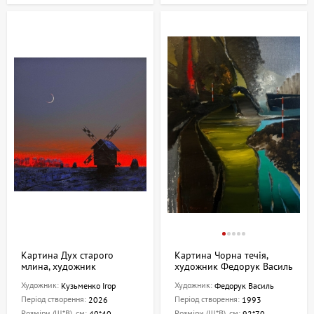
Картина Дух старого
Картина Чорна течія,
млина, художник
художник Федорук Василь
Кузьменко Ігор
Художник:
Художник:
Кузьменко Ігор
Федорук Василь
Період створення:
Період створення:
2026
1993
Розміри (Ш*В), см:
Розміри (Ш*В), см:
40*40
92*70