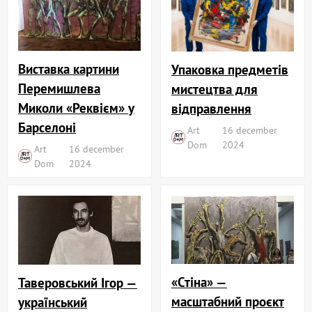
Виставка картини
Упаковка предметів
Перемишлева
мистецтва для
Миколи «Реквієм» у
відправлення
Барселоні
Art
16 december
Dom
2024
Art
16 december
Dom
2024
«Стіна» —
Таверовський Ігор —
масштабний проєкт
український