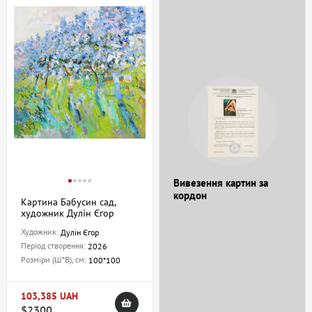
Вивезення картин за
кордон
Картина Бабусин сад,
художник Дулін Єгор
Художник:
Дулін Єгор
Період створення:
2026
Розміри (Ш*В), см:
100*100
103,385 UAH
$2300