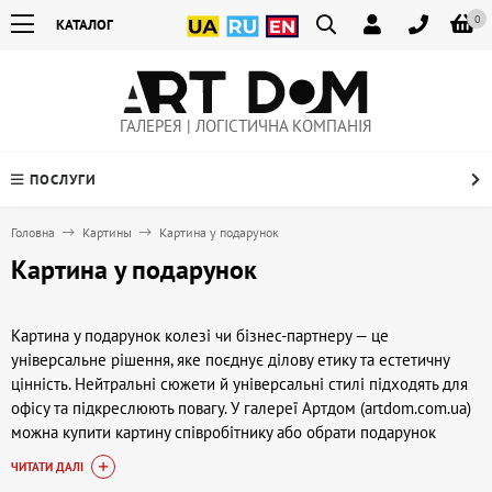
0
КАТАЛОГ
ГАЛЕРЕЯ | ЛОГІСТИЧНА КОМПАНІЯ
ПОСЛУГИ
Головна
Картины
Картина у подарунок
Картина у подарунок
Картина у подарунок колезі чи бізнес-партнеру — це
універсальне рішення, яке поєднує ділову етику та естетичну
цінність. Нейтральні сюжети й універсальні стилі підходять для
офісу та підкреслюють повагу. У галереї Артдом (artdom.com.ua)
можна купити картину співробітнику або обрати подарунок
партнеру як символ надійних відносин.
ЧИТАТИ ДАЛІ