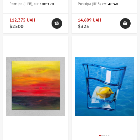
Розміри (Ш*В), см:
Розміри (Ш*В), см:
100*120
40*40
112,375 UAH
14,609 UAH
$2500
$325