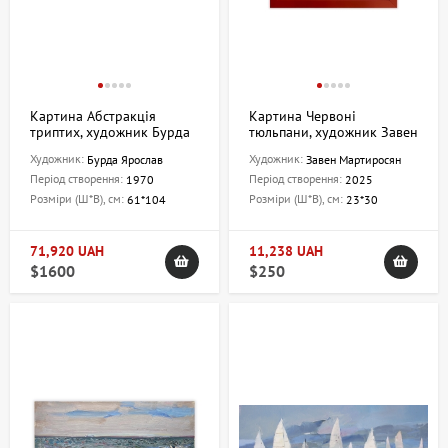
Картина Абстракція
Картина Червоні
триптих, художник Бурда
тюльпани, художник Завен
Ярослав
Мартиросян
Художник:
Художник:
Бурда Ярослав
Завен Мартиросян
Період створення:
Період створення:
1970
2025
Розміри (Ш*В), см:
Розміри (Ш*В), см:
61*104
23*30
71,920 UAH
11,238 UAH
$1600
$250