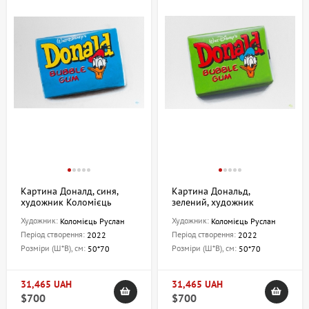
Картина Доналд, синя,
Картина Дональд,
художник Коломієць
зелений, художник
Руслан
Коломієць Руслан
Художник:
Художник:
Коломієць Руслан
Коломієць Руслан
Період створення:
Період створення:
2022
2022
Розміри (Ш*В), см:
Розміри (Ш*В), см:
50*70
50*70
31,465 UAH
31,465 UAH
$700
$700