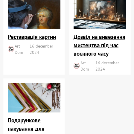
Реставрація картин
Дозвіл на вивезення
мистецтва під час
Art
16 december
Dom
2024
воєнного часу
Art
16 december
Dom
2024
Подарункове
пакування для