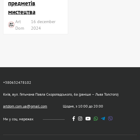
предметів
мистецтва
Art
16 december
Dom
2024
+380632478102
Київ, вул. Гетьмана Павла Скоропадського, 6а (раніше – Льва Толстого)
artdom.com.ua@gmail.com
Щодня, з 10:00 до 20:00
Ми у соц. мережах