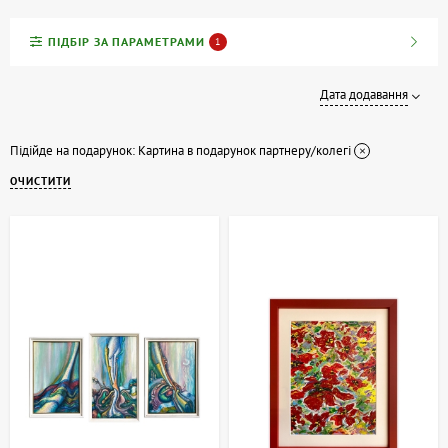
Діловий стиль та оформлення
ПІДБІР ЗА ПАРАМЕТРАМИ
1
Картина бізнес-партнеру має бути стриманою й доречною:
пейзажі, абстракції чи архітектурні мотиви. Формати
Дата додавання
універсальні — панно, диптихи або класичні полотна.
картина у подарунок колезі з абстрактним сюжетом
Підійде на подарунок:
Картина в подарунок партнеру/колегі
подарунок партнеру картина у нейтральній гамі
ОЧИСТИТИ
картина бізнес-партнеру з сертифікатом автентичності
картина у подарунок співробітнику з корпоративним
оформленням
ArtDom пропонує корпоративні картини з сертифікатами,
подарунковим пакуванням, доставкою та страховкою. На
artdom.com.ua легко обрати рішення, яке підкреслить
професіоналізм і стане цінним знаком уваги.