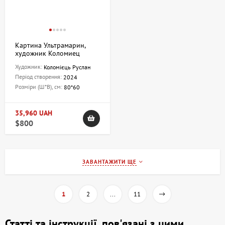
Картина Ультрамарин,
художник Коломиец
Руслан
Художник:
Коломієць Руслан
Період створення:
2024
Розміри (Ш*В), см:
80*60
35,960 UAH
$800
ЗАВАНТАЖИТИ ЩЕ
1
2
...
11
Статті та інструкції, пов'язані з цими