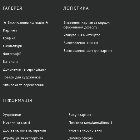
ГАЛЕРЕЯ
ЛОГІСТИКА
★ Ексклюзивна колекція ★
Вивезення картин за кордон,
оформлення дозволу
Картини
Упакування мистецтва
Графіка
Виготовлення ящиків
Скульптури
Виготовлення рам для картин
Фотографії
Каталоги
Документи та сертифікати
Товари для художників
Упаковка та перенесення
ІНФОРМАЦІЯ
Художники
Викуп картин
Новини та статті
Політика конфіденційності
Доставка, оплата, гарантія
Умови використання
Атрибуція та експертиза
Договір оферти