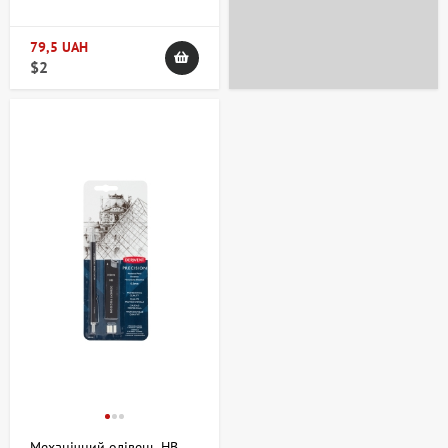
долото) 2х60мм Marvy
+38 063 247 8102
artdomua
79,5 UAH
$2
+38 063 247 8102
+38 063 247 8102
Механічний олівець НВ