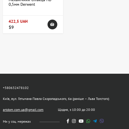
0,5мм Derwent
422,5 UAH
$9
+380632478102
Київ, вул. Гетьмана Павла Скоропадського, 6а (раніше – Льва Толстого)
artdom.com.ua@gmail.com
Щодня, з 10:00 до 20:00
Ми у соц. мережах