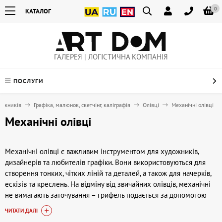
0
КАТАЛОГ
ГАЛЕРЕЯ | ЛОГІСТИЧНА КОМПАНІЯ
ПОСЛУГИ
дожників
Графіка, малюнок, скетчінг, каліграфія
Олівці
Механічні олівці
Механічні олівці
Механічні олівці є важливим інструментом для художників,
дизайнерів та любителів графіки. Вони використовуються для
створення тонких, чітких ліній та деталей, а також для начерків,
ескізів та креслень. На відміну від звичайних олівців, механічні
не вимагають заточування – грифель подається за допомогою
механізму всередині корпусу, що забезпечує постійну товщину
ЧИТАТИ ДАЛІ
лінії та зручність у роботі. Завдяки цьому механічні олівці чудово