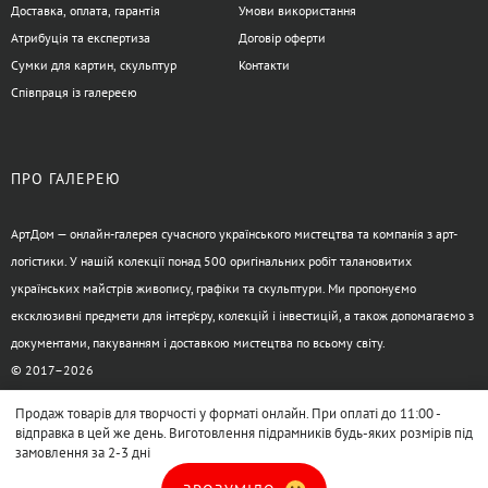
Доставка, оплата, гарантія
Умови використання
Атрибуція та експертиза
Договір оферти
Сумки для картин, скульптур
Контакти
Співпраця із галереєю
ПРО ГАЛЕРЕЮ
АртДом — онлайн-галерея сучасного українського мистецтва та компанія з арт-
логістики. У нашій колекції понад 500 оригінальних робіт талановитих
українських майстрів живопису, графіки та скульптури. Ми пропонуємо
ексклюзивні предмети для інтер’єру, колекцій і інвестицій, а також допомагаємо з
документами, пакуванням і доставкою мистецтва по всьому світу.
© 2017–2026
Продаж товарів для творчості у форматі онлайн. При оплаті до 11:00 -
відправка в цей же день. Виготовлення підрамників будь-яких розмірів під
замовлення за 2-3 дні
XML-карта сайта
HTML-карта сайта