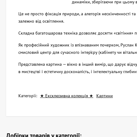
динаміки, зберігаючи при цьому 
Це не просто фіксація природи, а алегорія нескінченності та
залежно від освітлення.
Складна багатошарова техніка дозволяє досягти «світіння» 
Як професійний художник із впізнаваним почерком, Руслан К
смисловий центр для сучасного інтер’єру (кабінету чи вітальні
Представлена картина — вікно в інший вимір, що дарує відчу
в мистецтві і естетичну досконалість, і інтелектуальну глибин
Категорії:
★ Ексклюзивна колекція ★
Картини
Добірки товарів у категорії: