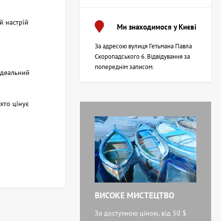
й настрій
Ми знаходимося у Києві
За адресою вулиця Гетьмана Павла
Скоропадського 6. Відвідування за
попереднім записом.
ідеальний
хто цінує
ВИСОКЕ МИСТЕЦТВО
За доступною ціною, від 50 $