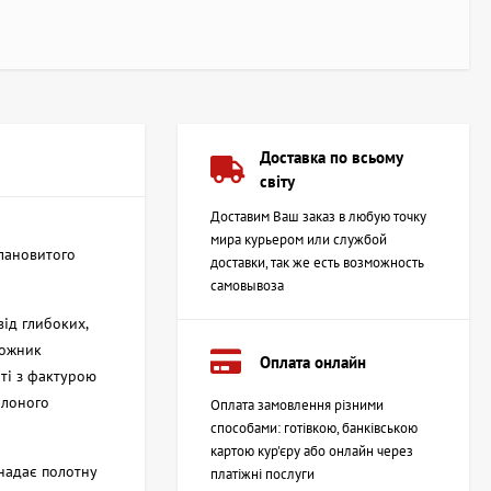
Доставка по всьому
світу
Доставим Ваш заказ в любую точку
мира курьером или службой
алановитого
доставки, так же есть возможность
самовывоза
ід глибоких,
дожник
Оплата онлайн
оті з фактурою
олоного
Оплата замовлення різними
способами: готівкою, банківською
картою кур'єру або онлайн через
надає полотну
платіжні послуги