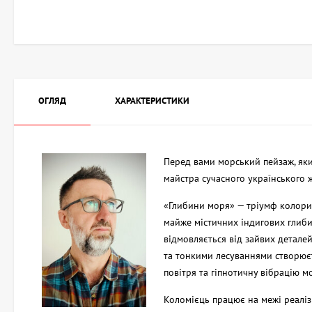
ОГЛЯД
ХАРАКТЕРИСТИКИ
Перед вами морський пейзаж, яки
майстра сучасного українського 
«Глибини моря» — тріумф колорис
майже містичних індигових глиби
відмовляється від зайвих деталей
та тонкими лесуваннями створюєт
повітря та гіпнотичну вібрацію м
Коломієць працює на межі реаліз