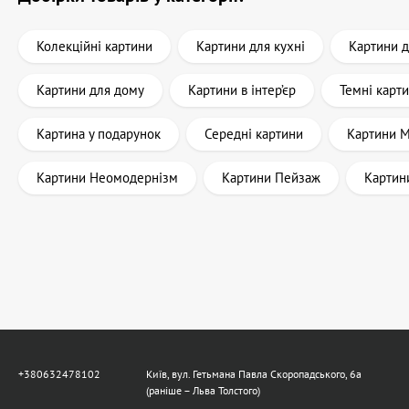
Колекційні картини
Картини для кухні
Картини д
Картини для дому
Картини в інтер’єр
Темні карт
Картина у подарунок
Середні картини
Картини 
Картини Неомодернізм
Картини Пейзаж
Картин
+380632478102
Київ, вул. Гетьмана Павла Скоропадського, 6а
(раніше – Льва Толстого)