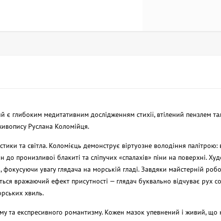
й є глибоким медитативним дослідженням стихії, втілений пензлем т
живопису Руслана Коломійця.
тики та світла. Коломієць демонструє віртуозне володіння палітрою: в
н до пронизливої блакиті та сліпучих «спалахів» піни на поверхні. Ху
, фокусуючи увагу глядача на морській гладі. Завдяки майстерній роб
ься вражаючий ефект присутності — глядач буквально відчуває рух с
орських хвиль.
му та експресивного романтизму. Кожен мазок упевнений і живий, що 