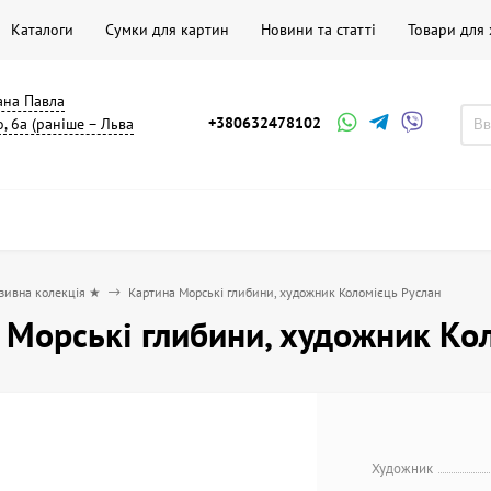
Каталоги
Сумки для картин
Новини та статті
Товари для
мана Павла
+380632478102
, 6а (раніше – Льва
зивна колекція ★
Картина Морські глибини, художник Коломієць Руслан
 Морські глибини, художник Ко
Художник