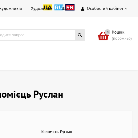
 художників
Художники
Ще
Особистий кабінет
Кошик
0
(порожньо)
ломієць Руслан
Коломієць Руслан