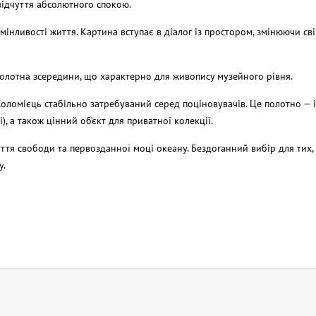
відчуття абсолютного спокою.
 мінливості життя. Картина вступає в діалог із простором, змінюючи сві
полотна зсередини, що характерно для живопису музейного рівня.
оломієць стабільно затребуваний серед поціновувачів. Це полотно — 
), а також цінний об’єкт для приватної колекції.
ття свободи та первозданної моці океану. Бездоганний вибір для тих, 
у.