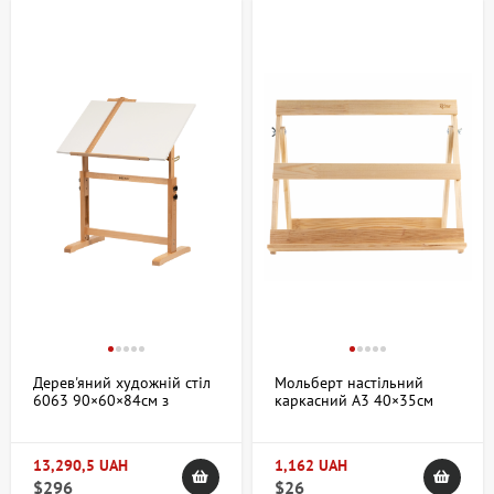
Дерев'яний художній стіл
Мольберт настільний
6063 90×60×84см з
каркасний А3 40×35см
регульованою висотою
макс висота полотна 35см
MEEDEN
(набір 2 шт) ROSA Studio
13,290,5 UAH
1,162 UAH
$296
$26