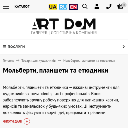
0
КАТАЛОГ
ГАЛЕРЕЯ | ЛОГІСТИЧНА КОМПАНІЯ
ПОСЛУГИ
Головна
Товари для художників
Мольберти, планшети та етюдники
Мольберти, планшети та етюдники
Мольберти, планшети та етюдники — важливі інструменти для
художників як початківців, так і професіоналів. Вони
забезпечують зручну робочу поверхню для написання картин,
нарисів та замальовок у будь-яких умовах. Ці інструменти
дозволяють фіксувати творчі ідеї, працювати з різними
форматами паперу та полотен, а також створювати роботи в
ЧИТАТИ ДАЛІ
студії та на пленері. У категорії представлені вироби, які