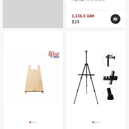
57х60х120см мак висота
полотна 87см ROSA Studio
1,136,5 UAH
$25