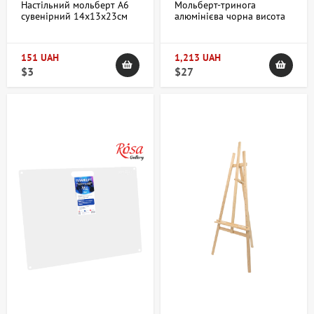
Настільний мольберт А6
Мольберт-тринога
сувенірний 14х13х23см
алюмінієва чорна висота
фанера ROSA Studio
125см висота полотна до
83см (15301) DK ART &
CRAFT
151 UAH
1,213 UAH
$3
$27