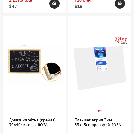
2,119,5 UAH
720 UAH
$47
$16
Дошка магнітна (крейда)
Планшет акрил 3мм
30×40см сосна ROSA
33х45см прозорий ROSA
Studio
Gallery