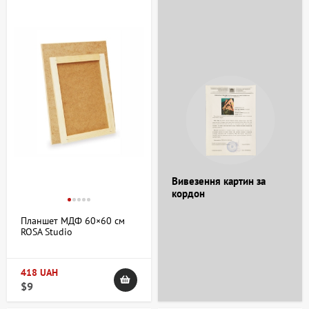
+38 063 247 8102
artdomua
+38 063 247 8102
+38 063 247 8102
Вивезення картин за
кордон
Планшет МДФ 60×60 см
ROSA Studio
418 UAH
$9