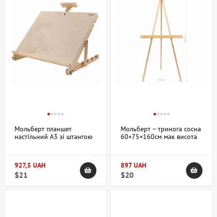
Вироби відрізняються матеріалами виготовлення: дерево та
метал, що впливає на вагу та стійкість. Розміри варіюються від
невеликих форматів для ескізів до великих моделей
розгорнутих робіт. Конструкції можуть бути складними або
розбірними, що зручно для транспортування художникам, які
працюють поза студією. Вибір інструменту залежить від цілей -
роботи в приміщенні або на пленері, тривалості сеансів і технік,
що віддають перевагу.
Як вибрати мольберти, планшети та
етюдники – поради щодо підбору для
Мольберт планшет
Мольберт – тринога сосна
творчості
настільний А3 зі штангою
60×75×160см мак висота
40×35см макс висота
полотна 150см В
полотна 45см ROSA Studio
УПАКОВЦІ ROSA Studio
При виборі важливо оцінити такі параметри:
927,5 UAH
897 UAH
$21
Призначення
: для студії підійдуть масивні мольберти з
$20
можливістю регулювання кута нахилу, для виїзного
малювання зручні легкі переносні етюдники та планшети.
Матеріал
: дерев'яні моделі створюють класичний антураж і