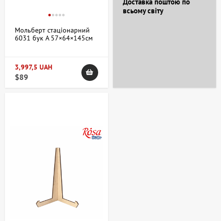
Доставка поштою по
всьому світу
Мольберт стаціонарний
6031 бук А 57×64×145см
мак. висота полотна 109см
MEEDEN
3,997,5 UAH
$89