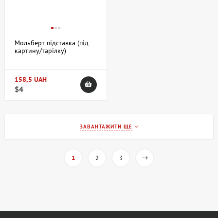
Мольберт підставка (під
картину/тарілку)
настільний А6 сувенірний
17х9х22см фанера ROSA
Studio
158,5 UAH
$4
ЗАВАНТАЖИТИ ЩЕ
1
2
3