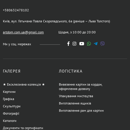
+380632478102
Київ, вул. Гетьмана Павла Скоропадського, 6а (раніше – Льва Толстого)
artdom.com.ua@gmail.com
Щодня, з 10:00 до 20:00
Ми у соц. мережах
ГАЛЕРЕЯ
ЛОГІСТИКА
★ Ексклюзивна колекція ★
Вивезення картин за кордон,
оформлення дозволу
Картини
Упакування мистецтва
Графіка
Виготовлення ящиків
Скульптури
Виготовлення рам для картин
Фотографії
Каталоги
Документи та сертифікати