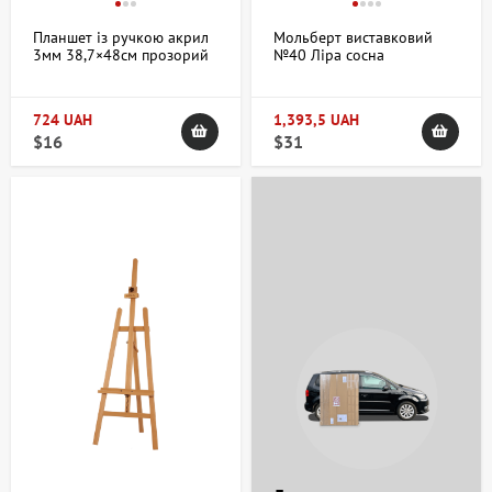
Планшет із ручкою акрил
Мольберт виставковий
3мм 38,7×48см прозорий
№40 Ліра сосна
ROSA Gallery
71×80×142см мак висота
полотна 115см (без
бігунка) ROSA Studio
724 UAH
1,393,5 UAH
$16
$31