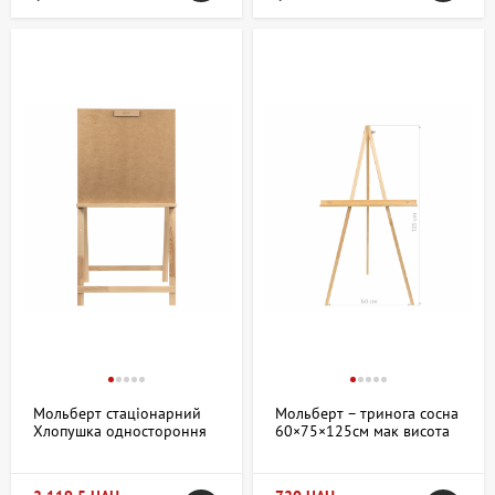
Мольберт стаціонарний
Мольберт – тринога сосна
Хлопушка одностороння
60×75×125см мак висота
сосна 60×85×115см мак
полотна 120см В
висота полотна 53см В
УПАКОВЦІ ROSA Studio
УПАКОВЦІ ROSA Studio