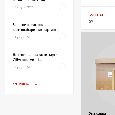
Скульптура Пошук себе,
автор Шевчук Дмитро
03 august 2026
62,930 UAH
390 UAH
$9
Захисне пакування для
великогабаритних картин:...
Акварель Змова Амура та
Венери, художник Павлов
31 july 2026
Віктор
15,733 UAH
Як тепер відправляти картини в
США: нові митні...
Картина Перше березня,
28 july 2026
художник Рєпка
Олександр
35,960 UAH
ВСІ НОВИНИ<
Гільза Без назви,
художник Криволап
Анатолій
Ціна на запит
Упаковка