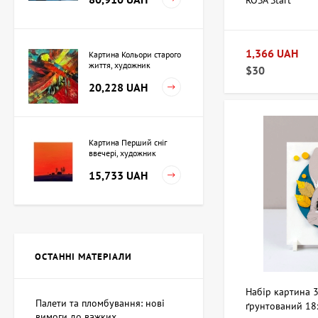
ROSA Start
1,366 UAH
Картина Кольори старого
життя, художник
$30
Кузьменко Ігор
20,228 UAH
Картина Перший сніг
ввечері, художник
Кузьменко Ігор
15,733 UAH
Картина Незалежність,
художник Кіт Валерій
ОСТАННІ МАТЕРІАЛИ
Ціна на запит
Набір картина 
Палети та пломбування: нові
ґрунтований 18
вимоги до важких...