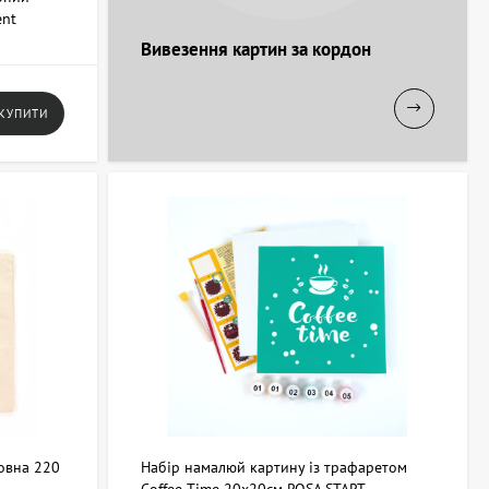
ent
Вивезення картин за кордон
КУПИТИ
овна 220
Набір намалюй картину із трафаретом