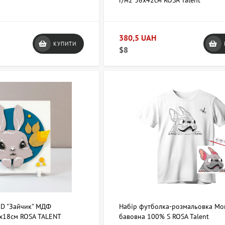
г/м2 38х42см ROSA Talent
380,5 UAH
КУПИТИ
$8
3D "Зайчик" МДФ
Набір футболка-розмальовка Мо
х18см ROSA TALENT
бавовна 100% S ROSA Talent