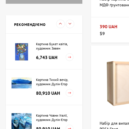
МДФ ґрунтован
Картина Вечоріє,
художник Кузьменко Ігор
15,733 UAH
РЕКОМЕНДУЄМО
390 UAH
$9
Картина Букет квітів,
художник Завен
Мартиросян
6,743 UAH
Картина Тихий вечір,
художник Дулін Єгор
80,910 UAH
Картина Човни Італії,
художник Дулін Єгор
Набір для випал
80,910 UAH