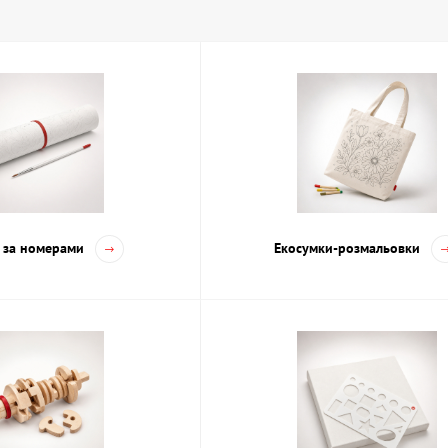
и для творчості в Києві та Україні — асо
представлений широкий вибір наборів для творчості у різних форма
ілити:
льних та масляних фарб з пензлями різних розмірів;
 малювання олівцями та вугіллям, що включають папір та розтушов
етчингу з маркерами, лінерами та акварельними олівцями;
орчості з пастеллю та аксесуарами для змішаної техніки;
 дитячих творчих занять, що складаються з фарб, фломастерів та к
 за номерами
Екосумки-розмальовки
 сформований так, щоб забезпечити максимально зручний старт аб
машньої роботи, так і для освітніх цілей. Доставка доступна по всі
ості.
набори для творчості: поради та рекоменд
творчості важливо враховувати кілька чинників. По-перше, визначте р
найбільш необхідними матеріалами, тоді як складніші техніки вимага
ументів та кольорів, які підходять для ваших мистецьких завдань.