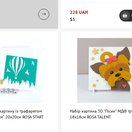
228 UAH
$5
картину із трафаретом
Набір картина 3D "Пісик" МДФ ґ
ом“ 20х20см ROSA START
18х18см ROSA TALENT