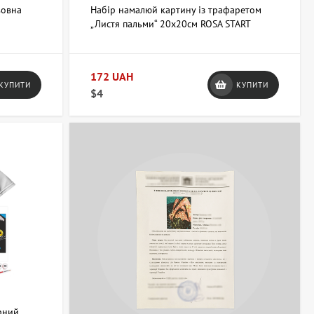
вовна
Набір намалюй картину із трафаретом
„Листя пальми“ 20х20см ROSA START
172 UAH
КУПИТИ
КУПИТИ
$4
рний