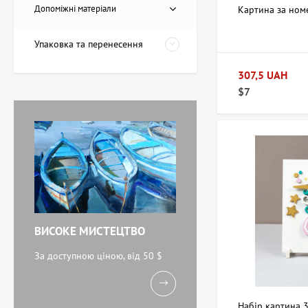
Допоміжні матеріали
Картина за ном
20,228 UAH
Упаковка та перенесення
Картина Червоні
307,5 UAH
тюльпани, художник
$7
Завен Мартиросян
11,238 UAH
Картина Абстракція
триптих, художник Бурда
Ярослав
71,920 UAH
ВИСОКЕ МИСТЕЦТВО
Акварель Біля моря,
художник Кокін Михайло
За доступною ціною, від 50 $
11,238 UAH
Набір картина 