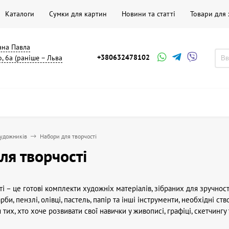
Каталоги
Сумки для картин
Новини та статті
Товари для
мана Павла
+380632478102
, 6а (раніше – Льва
художників
Набори для творчості
ля творчості
і – це готові комплекти художніх матеріалів, зібраних для зручност
би, пензлі, олівці, пастель, папір та інші інструменти, необхідні ст
ля тих, хто хоче розвивати свої навички у живописі, графіці, скетчинг