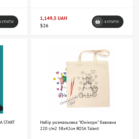
1,149,5 UAH
КУПИТИ
КУПИТИ
$26
SA START
Набір розмальовка "Юнікорн" бавовна
220 г/м2 38х42см ROSA Talent