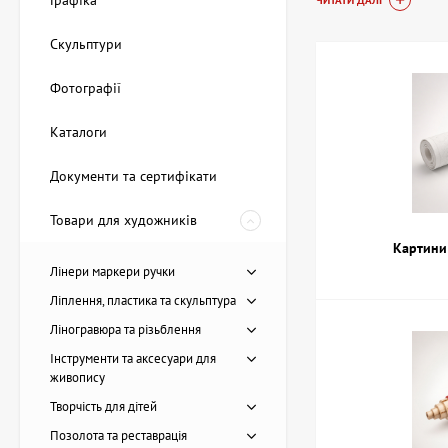
Графіка
ЧИТАТИ ДАЛІ
Купити Набор
Скульптури
У магазині ArtDom 
Фотографії
варіантів можна вид
набори акваре
Каталоги
комплекти для
набори для ск
Документи та сертифікати
набори для тв
комплекти для
Товари для художників
Картини
Кожен набір ArtDom
Лінери маркери ручки
комплекти як для до
матеріали для творч
Ліплення, пластика та скульптура
Ліногравюра та різьблення
Як вибрати 
Інструменти та аксесуари для
живопису
При виборі наборів 
Творчість для дітей
базові комплекти з 
Позолота та реставрація
наявність тих інстр