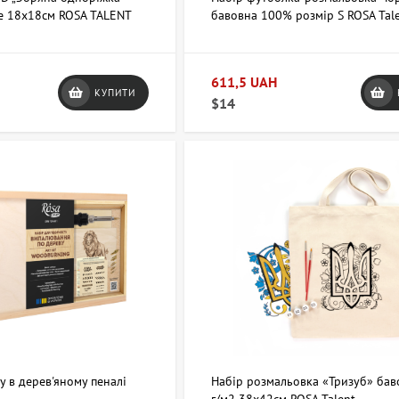
е 18х18см ROSA TALENT
бавовна 100% розмір S ROSA Tal
611,5 UAH
КУПИТИ
$14
у в дерев'яному пеналі
Набір розмальовка «Тризуб» бав