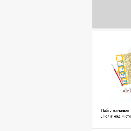
Скульптура Золотий
телець, автор Владимиров
Олексій
359,600 UAH
Картина Вкрадений світ,
художник Бурда Ярослав
44,950 UAH
Картина Гола, художник
Корсунь Дмитро
12,586 UAH
Набір намалюй 
„Політ над міст
Картина Море, художник
Кокін Михайло