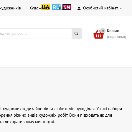
 художників
Художники
Ще
Особистий кабінет
Кошик
0
(порожньо)
і художників, дизайнерів та любителів рукоділля. У такі набори
ворення різних видів художніх робіт. Вони підходять як для
у та декоративному мистецтві.