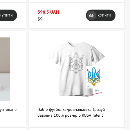
398,5 UAH
КУПИТИ
КУПИТИ
$9
рунтоване
Набір футболка-розмальовка Тризуб
бавовна 100% розмір S ROSA Talent