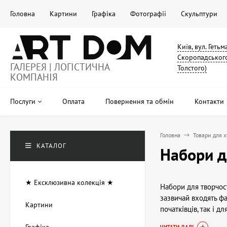
Головна
Картини
Графіка
Фотографії
Скульптури
Київ, вул. Геть
Скоропадського
ГАЛЕРЕЯ | ЛОГІСТИЧНА
Толстого)
КОМПАНІЯ
Послуги
Оплата
Повернення та обмін
Контакти
Головна
Товари для 
КАТАЛОГ
Набори д
★ Ексклюзивна колекція ★
Набори для творчост
зазвичай входять фар
Картини
початківців, так і д