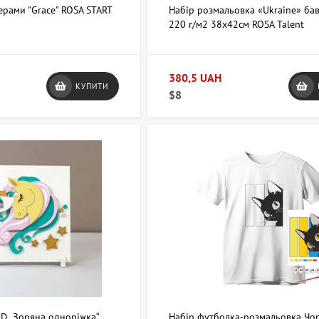
ерами "Grace" ROSA START
Набір розмальовка «Ukraine» ба
220 г/м2 38х42см ROSA Talent
380,5 UAH
КУПИТИ
$8
3D „Зоряна одноріжка“
Набір футболка-розмальовка Чо