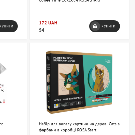
Coffee Time 20х20см ROSA START
172 UAH
КУПИТИ
КУПИТИ
$4
пс
Набір для випалу картини на дереві Cats з
фарбами в коробці ROSA Start