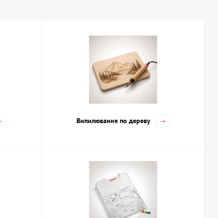
ртимент та особливості
тах та з різноманітними матеріалами. Серед популярних
ки;
лею.
Випилювання по дереву
о розширення творчих можливостей. Ви можете вибрати
й Україні, включаючи Київ, що дозволяє швидко отримати потрібні
ації
івень та напрямок вашої творчості: для початківців підійдуть
ють спеціалізованих наборів. Зверніть увагу на склад набору –