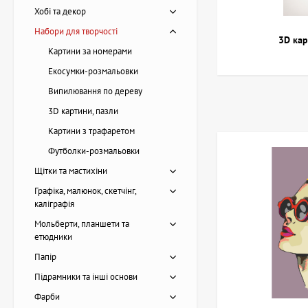
Хобі та декор
Також варто врахову
Набори для творчості
потрібні комплекти
3D кар
Картини за номерами
Набори для творчост
Екосумки-розмальовки
орієнтуйтеся на тип 
Випилювання по дереву
Є питання щ
3D картини, пазли
Картини з трафаретом
Футболки-розмальовки
Щітки та мастихіни
Графіка, малюнок, скетчінг,
каліграфія
Мольберти, планшети та
етюдники
Папір
Підрамники та інші основи
Картина Пірс, художниця
Фарби
Лоза Наталія