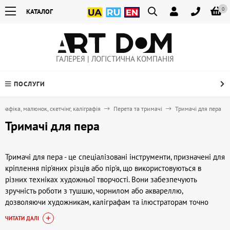
0
КАТАЛОГ
ГАЛЕРЕЯ | ЛОГІСТИЧНА КОМПАНІЯ
ПОСЛУГИ
Графіка, малюнок, скетчінг, каліграфія
Перета та тримачі
Тримачі для пера
Тримачі для пера
Тримачі для пера - це спеціалізовані інструменти, призначені для
кріплення пір'яних різців або пір'я, що використовуються в
різних техніках художньої творчості. Вони забезпечують
зручність роботи з тушшю, чорнилом або аквареллю,
дозволяючи художникам, каліграфам та ілюстраторам точно
контролювати лінію та інтенсивність штрихів. Такі тримачі
ЧИТАТИ ДАЛІ
широко застосовуються при створенні малюнків, графічних