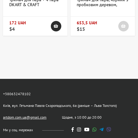
DKART & CRAFT
пробковим деревом,
Manuscript
172 UAH
653,5 UAH
$4
$15
+380632478102
Київ, вул. Гетьмана Павла Скоропадського, 6а (раніше – Льва Толстого)
artdom.com.ua@gmail.com
Щодня, з 10:00 до 20:00
Ми у соц. мережах