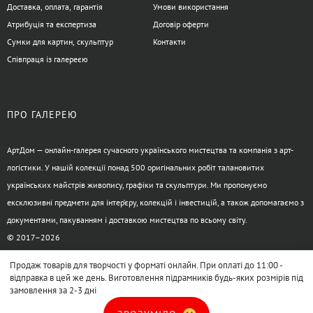
Доставка, оплата, гарантія
Умови використання
Атрибуція та експертиза
Договір оферти
Сумки для картин, скульптур
Контакти
Співпраця із галереєю
ПРО ГАЛЕРЕЮ
АртДом — онлайн-галерея сучасного українського мистецтва та компанія з арт-
логістики. У нашій колекції понад 500 оригінальних робіт талановитих
українських майстрів живопису, графіки та скульптури. Ми пропонуємо
ексклюзивні предмети для інтер’єру, колекцій і інвестицій, а також допомагаємо з
документами, пакуванням і доставкою мистецтва по всьому світу.
© 2017–2026
Продаж товарів для творчості у форматі онлайн. При оплаті до 11:00 -
відправка в цей же день. Виготовлення підрамників будь-яких розмірів під
замовлення за 2-3 дні
XML-карта сайта
HTML-карта сайта