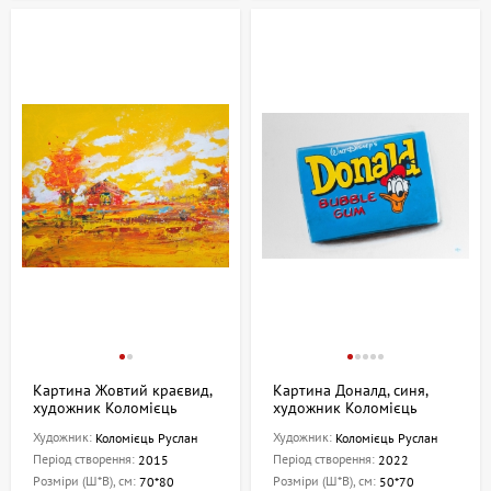
Картина Жовтий краєвид,
Картина Доналд, синя,
художник Коломієць
художник Коломієць
Руслан
Руслан
Художник:
Художник:
Коломієць Руслан
Коломієць Руслан
Період створення:
Період створення:
2015
2022
Розміри (Ш*В), см:
Розміри (Ш*В), см:
70*80
50*70