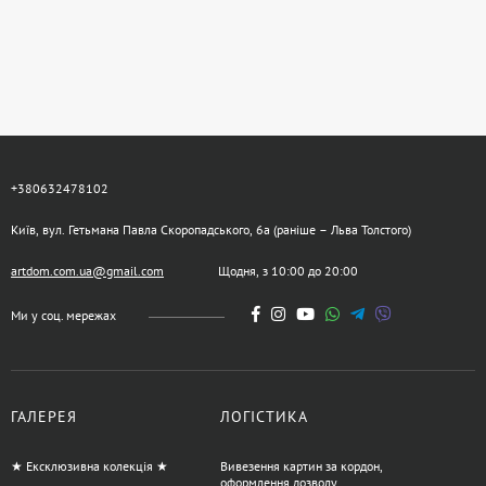
+380632478102
Київ, вул. Гетьмана Павла Скоропадського, 6а (раніше – Льва Толстого)
artdom.com.ua@gmail.com
Щодня, з 10:00 до 20:00
Ми у соц. мережах
ГАЛЕРЕЯ
ЛОГІСТИКА
★ Ексклюзивна колекція ★
Вивезення картин за кордон,
оформлення дозволу