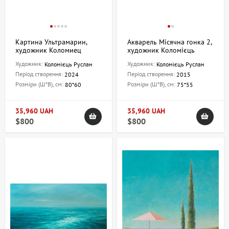
Картина Ультрамарин,
Акварель Місячна гонка 2,
художник Коломиец
художник Коломієць
Руслан
Руслан
Художник:
Художник:
Коломієць Руслан
Коломієць Руслан
Період створення:
Період створення:
2024
2015
Розміри (Ш*В), см:
Розміри (Ш*В), см:
80*60
75*55
35,960 UAH
35,960 UAH
$800
$800