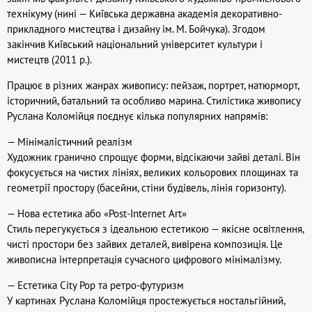
технікуму (нині — Київська державна академія декоративно-
прикладного мистецтва і дизайну ім. М. Бойчука). Згодом
закінчив Київський національний університет культури і
мистецтв (2011 р.).
Працює в різних жанрах живопису: пейзаж, портрет, натюрморт,
історичний, батальний та особливо марина. Стилістика живопису
Руслана Коломійця поєднує кілька популярних напрямів:
— Мінімалістичний реалізм
Художник гранично спрощує форми, відсікаючи зайві деталі. Він
фокусується на чистих лініях, великих кольорових площинах та
геометрії простору (басейни, стіни будівель, лінія горизонту).
— Нова естетика або «Post-Internet Art»
Стиль перегукується з ідеальною естетикою — якісне освітлення,
чисті простори без зайвих деталей, вивірена композиція. Це
живописна інтерпретація сучасного цифрового мінімалізму.
— Естетика City Pop та ретро-футуризм
У картинах Руслана Коломійця простежується ностальгійний,