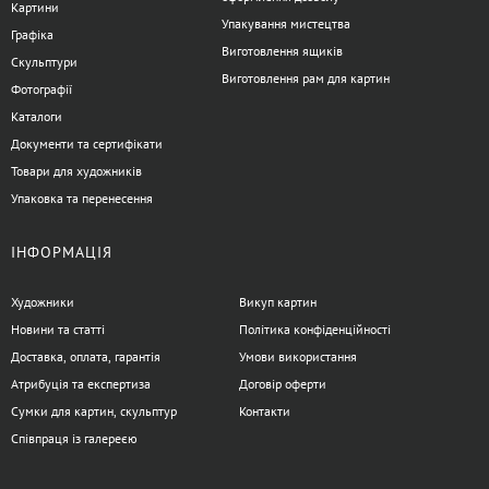
Картини
Упакування мистецтва
Графіка
Виготовлення ящиків
Скульптури
Виготовлення рам для картин
Фотографії
Каталоги
Документи та сертифікати
Товари для художників
Упаковка та перенесення
ІНФОРМАЦІЯ
Художники
Викуп картин
Новини та статті
Політика конфіденційності
Доставка, оплата, гарантія
Умови використання
Атрибуція та експертиза
Договір оферти
Сумки для картин, скульптур
Контакти
Співпраця із галереєю